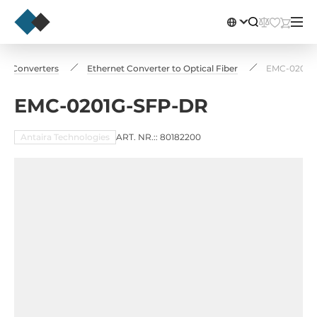
ia Converters
Ethernet Converter to Optical Fiber
EMC-0201G
EMC-0201G-SFP-DR
Antaira Technologies
ART. NR.:: 80182200