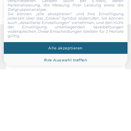
1 kg
verschiedenen Geräten (auch per E-Mail), deren
Personalisierung, die Messung ihrer Leistung sowie die
Zielgruppenanalyse.
Sie können „alle akzeptieren“ und Ihre Einwilligung
jederzeit über das „Cookie“-Symbol
widerrufen. Sie können
auch „detaillierte Einstellungen“ vornehmen, und den nicht
der Einwilligung unterliegenden Verarbeitungen
widersprechen. Diese Entscheidungen bleiben für 2 Monate
gültig.
Recommended products
Alle akzeptieren
Ihre Auswahl treffen