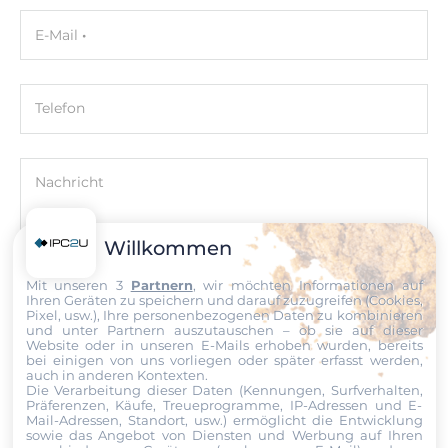
71 mm
E-Mail
Tiefe
26 mm
Telefon
Höhe
94 mm
Nachricht
Normen und Zertifikate
Zertifizierungen
Willkommen
CE, FCC Class A
Mit unseren 3
Partnern
, wir möchten Informationen auf
Datei
Ihren Geräten zu speichern und darauf zuzugreifen (Cookies,
Pixel, usw.), Ihre personenbezogenen Daten zu kombinieren
Maße
und unter Partnern auszutauschen – ob sie auf dieser
Ich erkläre mich hiermit mit der Nutzung meiner persönlichen
Website oder in unseren E-Mails erhoben wurden, bereits
Bruttogewicht
Daten einverstanden. Die
AGBs
und die
Datenschutzerklärung
bei einigen von uns vorliegen oder später erfasst werden,
auch in anderen Kontexten.
habe ich gelesen und akzeptiere die Konditionen.
1.5 kg
Die Verarbeitung dieser Daten (Kennungen, Surfverhalten,
Präferenzen, Käufe, Treueprogramme, IP-Adressen und E-
Mail-Adressen, Standort, usw.) ermöglicht die Entwicklung
Senden
Nettogewicht
sowie das Angebot von Diensten und Werbung auf Ihren