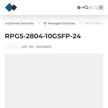
rielle Ethernet Switches
19" Managed Switches
RPG5-2804-10G
RPG5-2804-10GSFP-24
Leonton
ART. NR.:: 80026800