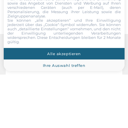
Schutzlevel Gehäuse
sowie das Angebot von Diensten und Werbung auf Ihren
Senden
verschiedenen Geräten (auch per E-Mail), deren
IP30
Personalisierung, die Messung ihrer Leistung sowie die
Zielgruppenanalyse.
Sie können „alle akzeptieren“ und Ihre Einwilligung
Maße und Gewicht
jederzeit über das „Cookie“-Symbol
widerrufen. Sie können
auch „detaillierte Einstellungen“ vornehmen, und den nicht
der Einwilligung unterliegenden Verarbeitungen
Breite
widersprechen. Diese Entscheidungen bleiben für 2 Monate
gültig.
440 mm
Recommended products
Alle akzeptieren
Tiefe
44 mm
Ihre Auswahl treffen
Höhe
215 mm
Betriebsbedingungen
Maximale Betriebstemperatur
-10..65 °C