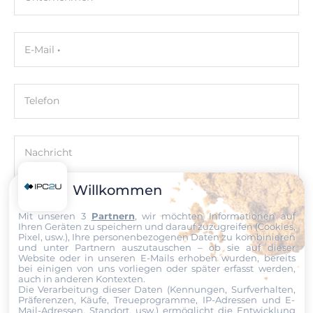
Authentication, IEEE 802.3 for 10BaseT, IEEE 802.3ab for
1000BaseT(X), IEEE 802.3ad for Port Trunk with LACP, IEEE
802.3af/at for Power-over-Ethernet, IEEE 802.3x for Flow
E-Mail
Control, IEEE 802ae for 10 Gigabit Ethernet, IEEE 802.3u
for 100BaseT(X)
Telefon
Stromversorgung
Eingangsspannung DC
Nachricht
12..55 V
Willkommen
Aufbau
Mit unseren 3
Partnern
, wir möchten Informationen auf
Gehäuse
Ihren Geräten zu speichern und darauf zuzugreifen (Cookies,
Datei
Pixel, usw.), Ihre personenbezogenen Daten zu kombinieren
Metallgehäuse
und unter Partnern auszutauschen – ob sie auf dieser
Website oder in unseren E-Mails erhoben wurden, bereits
Ich erkläre mich hiermit mit der Nutzung meiner persönlichen
bei einigen von uns vorliegen oder später erfasst werden,
Einbaumöglichkeit
Daten einverstanden. Die
AGBs
und die
Datenschutzerklärung
auch in anderen Kontexten.
19" Rackmount
habe ich gelesen und akzeptiere die Konditionen.
Die Verarbeitung dieser Daten (Kennungen, Surfverhalten,
Präferenzen, Käufe, Treueprogramme, IP-Adressen und E-
Mail-Adressen, Standort, usw.) ermöglicht die Entwicklung