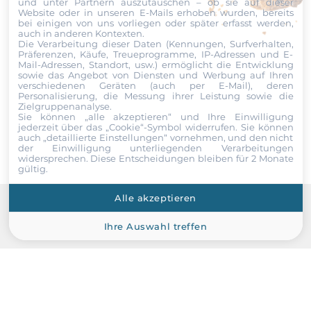
und unter Partnern auszutauschen – ob sie auf dieser
USB gesamt
Website oder in unseren E-Mails erhoben wurden, bereits
Datei
6
bei einigen von uns vorliegen oder später erfasst werden,
auch in anderen Kontexten.
Die Verarbeitung dieser Daten (Kennungen, Surfverhalten,
Ich erkläre mich hiermit mit der Nutzung meiner persönlichen
USB 2.0
Präferenzen, Käufe, Treueprogramme, IP-Adressen und E-
Daten einverstanden. Die
AGBs
und die
Datenschutzerklärung
Mail-Adressen, Standort, usw.) ermöglicht die Entwicklung
4
sowie das Angebot von Diensten und Werbung auf Ihren
habe ich gelesen und akzeptiere die Konditionen.
verschiedenen Geräten (auch per E-Mail), deren
Personalisierung, die Messung ihrer Leistung sowie die
USB v3.x
Zielgruppenanalyse.
Senden
2
Sie können „alle akzeptieren“ und Ihre Einwilligung
jederzeit über das „Cookie“-Symbol
widerrufen. Sie können
auch „detaillierte Einstellungen“ vornehmen, und den nicht
der Einwilligung unterliegenden Verarbeitungen
Digital Eingang / Ausgang
widersprechen. Diese Entscheidungen bleiben für 2 Monate
gültig.
GPIO
Alle akzeptieren
4xDigital In / 4xDigital Out
Recommended products
Ihre Auswahl treffen
Schnittstelle
SATA 3
1