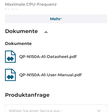
Maximale CPU-Frequenz
3.6 GHz
Mehr
Speicher
Dokumente
Formfaktor
DDR5
Dokumente
Maximum Speicher
QP-N150A-A1-Datasheet.pdf
16 GB
Bauweise
herausnehmbar
QP-N150A-A1-User-Manual.pdf
Grafik
Produktanfrage
Grafikcontroller
integriert im Prozessor
Wählen Sie einen Service aus