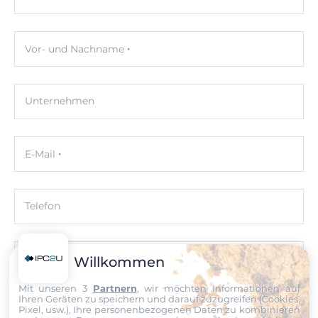
Schnitstellen
2xHDMI
Vor- und Nachname
Ethernet
Controller Typ
Unternehmen
Intel i226
2,5 Gbit/s
E-Mail
2
Schnittstellen Seriell / Parallel
Telefon
COM gesamt
2
Nachricht
Willkommen
RS-232/422/485
Mit unseren 3
Partnern
, wir möchten Informationen auf
2
Ihren Geräten zu speichern und darauf zuzugreifen (Cookies,
Pixel, usw.), Ihre personenbezogenen Daten zu kombinieren