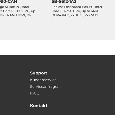
990-CAN
SB-5612-1A2
ge AI Box PC, Intel
Fanless Embedded Box PC, Intel
ke Core 5-120U CPU, Up
Core i5-1235U CPU, Up to 64GB
DR5 RAM, HDMI, DP,
DDR4 RAM, 2xHDMI, 2x2.5GbE
LAN, 1xGbE LAN, 4xUSB
LAN, 4xUSB 3.2, 2xUSB 2.0,
C 3.2 DP Alt., 4xUSB 2.0,
4xCOM, 32-bit DIO, 8-bit GPIO,
it DIO, 2xCAN, 1xM.2
1x2.5" Bay, 1xMiniPCIe, 1xM.2 Key-
.2 Key-B, 1xM.2 Key-E,
M, 1xM.2 Key-E, 1xSIM, Audio, 9-
n
36VDC-in
Support
Kundenservice
Serviceanfragen
F.A.Q.
Kontakt