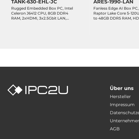
TANK-630-EHL-JC
ARES-1990-LAN
Rugged Embedded Box PC, Intel
Fanless Edge AI Box PC, 
Celeron J6412 CPU, 8GB DDR4
Raptor Lake Core 5-120
RAM, 2xHDMI, 3x2.5Gbit LAN,
to 48GB DDR5 RAM, HD
8xCOM, 2xUSB 3.2, 4xUSB 2.0, 12-
4x2.5GbE LAN, 1xGbE L
bit DIO, 1x2.5" Drive Bay, 1xM.2
3.2, 1xUSB-C 3.2 DP Alt.,
2280 Key-M, 1xM.2 2042/52/80
2xCOM, 8-bit DIO, 1xM.2
Key-B, 1xM.2 2230 Key-A, Audio,
1xM.2 Key-B, 1xM.2 Key-E
12-28VDC-in
36VDC-in
Über uns
Hersteller
Impressum
Datenschutz
Unternehmen
AGB