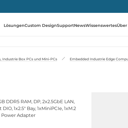
Lösungen
Custom Design
Support
News
Wissenswertes
Über
 Industrie Box PCs und Mini-PCs
Embedded Industrie Edge Compu
6GB DDR5 RAM, DP, 2x2.5GbE LAN,
 DIO, 1x2.5" Bay, 1xMiniPCIe, 1xM.2
W Power Adapter