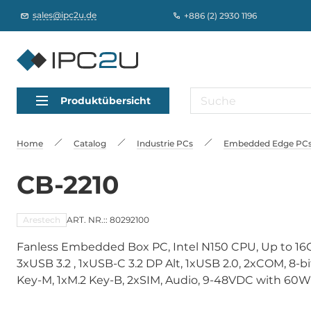
sales@ipc2u.de
+886 (2) 2930 1196
Produktübersicht
Home
Catalog
Industrie PCs
Embedded Edge PCs,
CB-2210
Arestech
ART. NR.:: 80292100
Fanless Embedded Box PC, Intel N150 CPU, Up to 1
3xUSB 3.2 , 1xUSB-C 3.2 DP Alt, 1xUSB 2.0, 2xCOM, 8-bit
Key-M, 1xM.2 Key-B, 2xSIM, Audio, 9-48VDC with 60