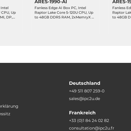
ARES-1990-AI
ARES-1
Intel
Fanless Edge AI Box PC, Intel
Fanless Ed
U CPU, Up
Raptor Lake Core 5-120U CPU, Up
Raptor La
MI, DP,
to 48GB DDR5 RAM, 2xMemryX AI
to 48GB D
AN, 4xUSB
Module, HDMI, DP, 3x2.5GbE LAN,
3x2.5GbE 
 4xUSB 2.0,
1xGbE LAN, 4xUSB 3.2, 1xUSB-C 3.2
3.2, 1xUSB-
 Key-M,
DP Alt., 4xUSB 2.0, 2xCOM, 8-bit
2xCOM, 8-b
, 9-
DIO, 1xM.2 Key-M, 1xM.2 Key-B,
Key-M, 1xM
1xM.2 Key-E, 9-36VDC-in
9-36VDC-i
Deutschland
+49 511 807 259-0
sales@ipc2u.de
erklärung
Frankreich
ssitz
+33 (0)1 84 24 02 82
consultation@ipc2u.fr