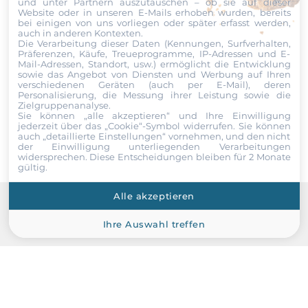
und unter Partnern auszutauschen – ob sie auf dieser
Standard Onboard Speicher
Website oder in unseren E-Mails erhoben wurden, bereits
Datei
32 GB
bei einigen von uns vorliegen oder später erfasst werden,
auch in anderen Kontexten.
Die Verarbeitung dieser Daten (Kennungen, Surfverhalten,
Ich erkläre mich hiermit mit der Nutzung meiner persönlichen
Maximum Speicher
Präferenzen, Käufe, Treueprogramme, IP-Adressen und E-
Daten einverstanden. Die
AGBs
und die
Datenschutzerklärung
Mail-Adressen, Standort, usw.) ermöglicht die Entwicklung
64 GB
sowie das Angebot von Diensten und Werbung auf Ihren
habe ich gelesen und akzeptiere die Konditionen.
verschiedenen Geräten (auch per E-Mail), deren
Personalisierung, die Messung ihrer Leistung sowie die
Bauweise
Zielgruppenanalyse.
Senden
herausnehmbar
Sie können „alle akzeptieren“ und Ihre Einwilligung
jederzeit über das „Cookie“-Symbol
widerrufen. Sie können
auch „detaillierte Einstellungen“ vornehmen, und den nicht
der Einwilligung unterliegenden Verarbeitungen
Grafik
widersprechen. Diese Entscheidungen bleiben für 2 Monate
gültig.
Grafikcontroller
Alle akzeptieren
integriert im Prozessor
Recommended products
Ihre Auswahl treffen
Ethernet
Controller Typ
Intel i219-LM, Intel i226V