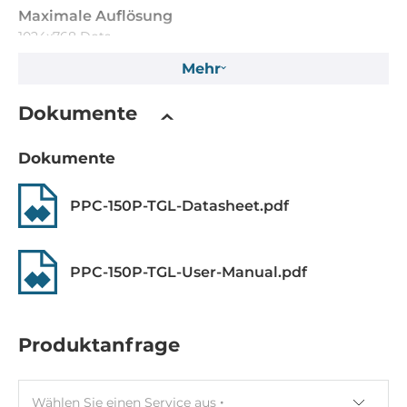
Maximale Auflösung
1024x768 Dots
Mehr
Helligkeit
400 Cd/m2
Dokumente
Touch Screen
Dokumente
Touch Screen Art
PPC-150P-TGL-Datasheet.pdf
kapazitiv
CPU
PPC-150P-TGL-User-Manual.pdf
CPU Generation/Familie
Tiger Lake
Produktanfrage
Installierter Prozessor
Intel Core i5-1135G7
Wählen Sie einen Service aus