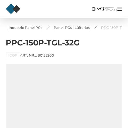
Industrie Panel PCs
Panel-PCs | Lüfterlos
PPC-150P-TGL
PPC-150P-TGL-32G
ICOP
ART. NR.:: 80155200