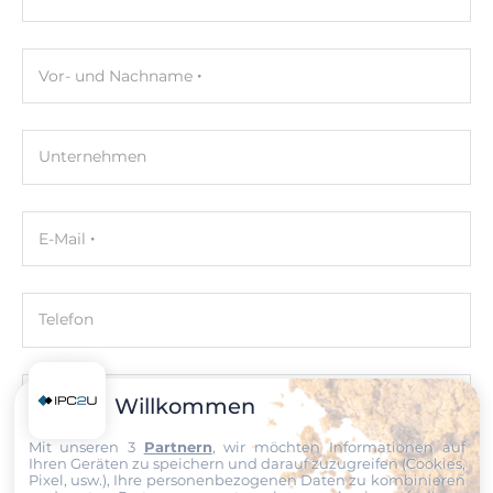
Socket
FCBGA 1449
Vor- und Nachname
Maximale CPU-Frequenz
4.2 GHz
Unternehmen
Chipsatz
Chipsatz
E-Mail
Intel SoC
Speicher
Telefon
Formfaktor
DDR4
Nachricht
Willkommen
Socket Typ
Mit unseren 3
Partnern
, wir möchten Informationen auf
2xSODIMM
Ihren Geräten zu speichern und darauf zuzugreifen (Cookies,
Pixel, usw.), Ihre personenbezogenen Daten zu kombinieren