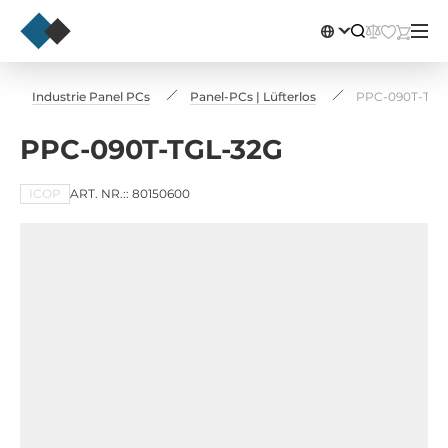
Industrie Panel PCs
Panel-PCs | Lüfterlos
PPC-090T-TGL
PPC-090T-TGL-32G
ICOP
ART. NR.:: 80150600