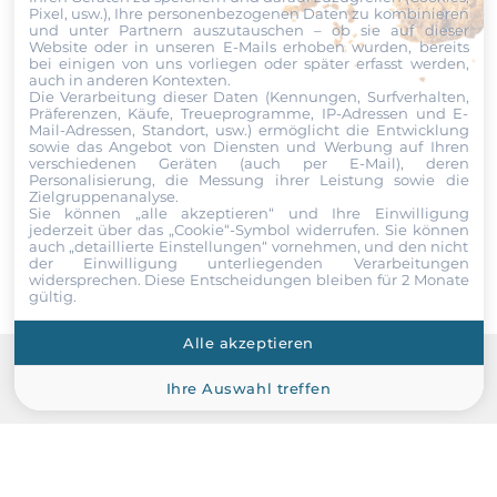
Pixel, usw.), Ihre personenbezogenen Daten zu kombinieren
und unter Partnern auszutauschen – ob sie auf dieser
Website oder in unseren E-Mails erhoben wurden, bereits
ECC
bei einigen von uns vorliegen oder später erfasst werden,
Datei
No
auch in anderen Kontexten.
Die Verarbeitung dieser Daten (Kennungen, Surfverhalten,
Präferenzen, Käufe, Treueprogramme, IP-Adressen und E-
Ich erkläre mich hiermit mit der Nutzung meiner persönlichen
Standard Onboard Speicher
Mail-Adressen, Standort, usw.) ermöglicht die Entwicklung
Daten einverstanden. Die
AGBs
und die
Datenschutzerklärung
sowie das Angebot von Diensten und Werbung auf Ihren
32 GB
habe ich gelesen und akzeptiere die Konditionen.
verschiedenen Geräten (auch per E-Mail), deren
Personalisierung, die Messung ihrer Leistung sowie die
Zielgruppenanalyse.
Maximum Speicher
Sie können „alle akzeptieren“ und Ihre Einwilligung
Senden
64 GB
jederzeit über das „Cookie“-Symbol
widerrufen. Sie können
auch „detaillierte Einstellungen“ vornehmen, und den nicht
der Einwilligung unterliegenden Verarbeitungen
Bauweise
widersprechen. Diese Entscheidungen bleiben für 2 Monate
gültig.
herausnehmbar
Alle akzeptieren
Grafik
Ihre Auswahl treffen
Recommended products
Grafikcontroller
integriert im Prozessor
Ethernet