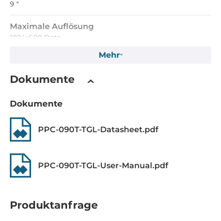
9 "
Maximale Auflösung
1024x600 Dots
Mehr
Helligkeit
300 Cd/m2
Dokumente
Touch Screen
Dokumente
Touch Screen Art
PPC-090T-TGL-Datasheet.pdf
resistiv
CPU
PPC-090T-TGL-User-Manual.pdf
CPU Generation/Familie
Tiger Lake
Produktanfrage
Installierter Prozessor