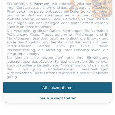
Produktanfrage
Mit unseren 3
Partnern
, wir möchten Informationen auf
Installierter Prozessor
Ihren Geräten zu speichern und darauf zuzugreifen (Cookies,
Pixel, usw.), Ihre personenbezogenen Daten zu kombinieren
Intel Core i5-1135G7
und unter Partnern auszutauschen – ob sie auf dieser
Website oder in unseren E-Mails erhoben wurden, bereits
Wählen Sie einen Service aus
bei einigen von uns vorliegen oder später erfasst werden,
Socket
auch in anderen Kontexten.
Die Verarbeitung dieser Daten (Kennungen, Surfverhalten,
FCBGA 1449
Präferenzen, Käufe, Treueprogramme, IP-Adressen und E-
Mail-Adressen, Standort, usw.) ermöglicht die Entwicklung
Vor- und Nachname
sowie das Angebot von Diensten und Werbung auf Ihren
Maximale CPU-Frequenz
verschiedenen Geräten (auch per E-Mail), deren
4.2 GHz
Personalisierung, die Messung ihrer Leistung sowie die
Zielgruppenanalyse.
Sie können „alle akzeptieren“ und Ihre Einwilligung
Unternehmen
jederzeit über das „Cookie“-Symbol
widerrufen. Sie können
Chipsatz
auch „detaillierte Einstellungen“ vornehmen, und den nicht
der Einwilligung unterliegenden Verarbeitungen
widersprechen. Diese Entscheidungen bleiben für 2 Monate
Chipsatz
gültig.
E-Mail
Intel SoC
Alle akzeptieren
Speicher
Telefon
Ihre Auswahl treffen
Formfaktor
DDR4
Nachricht