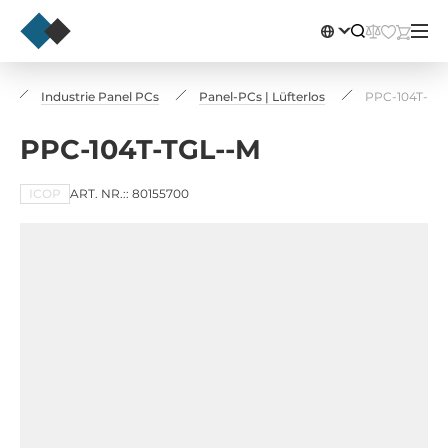
s
Industrie Panel PCs
Panel-PCs | Lüfterlos
PPC-104T-TG
PPC-104T-TGL--M
ICOP
ART. NR.:: 80155700