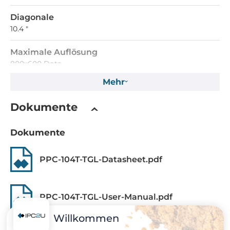
Diagonale
10.4 "
Maximale Auflösung
800x600 Dots
Mehr
Helligkeit
500 Cd/m2
Dokumente
Touch Screen
Dokumente
Touch Screen Art
PPC-104T-TGL-Datasheet.pdf
resistiv
CPU
PPC-104T-TGL-User-Manual.pdf
CPU Generation/Familie
Willkommen
Tiger Lake