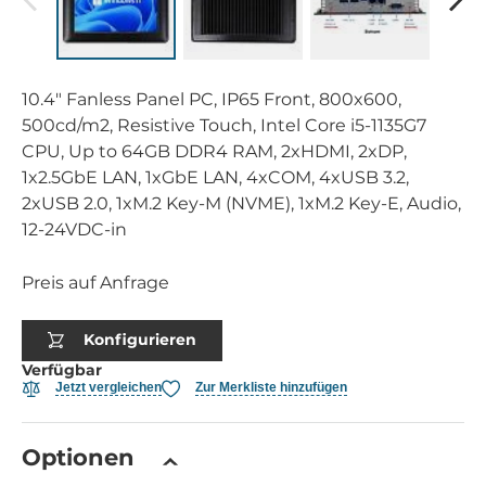
10.4" Fanless Panel PC, IP65 Front, 800x600,
500cd/m2, Resistive Touch, Intel Core i5-1135G7
CPU, Up to 64GB DDR4 RAM, 2xHDMI, 2xDP,
1x2.5GbE LAN, 1xGbE LAN, 4xCOM, 4xUSB 3.2,
2xUSB 2.0, 1xM.2 Key-M (NVME), 1xM.2 Key-E, Audio,
12-24VDC-in
Preis auf Anfrage
Konfigurieren
Verfügbar
Jetzt vergleichen
Zur Merkliste hinzufügen
Optionen