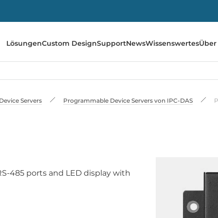
Lösungen
Custom Design
Support
News
Wissenswertes
Über
 Device Servers
Programmable Device Servers von IPC-DAS
RS-485 ports and LED display with