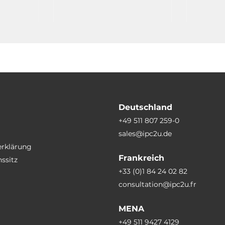
with Metal Case
Deutschland
+49 511 807 259-0
sales@ipc2u.de
erklärung
Frankreich
ssitz
+33 (0)1 84 24 02 82
consultation@ipc2u.fr
MENA
+49 511 9427 4129