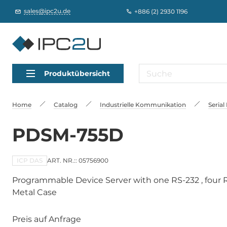
sales@ipc2u.de
+886 (2) 2930 1196
Produktübersicht
Home
Catalog
Industrielle Kommunikation
Serial
PDSM-755D
ICP DAS
ART. NR.:: 05756900
Programmable Device Server with one RS-232 , four 
Metal Case
Preis auf Anfrage