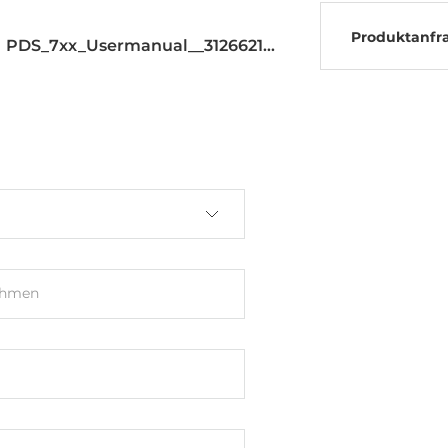
Produktanfr
PDS_7xx_Usermanual__31266216.pdf
ehmen