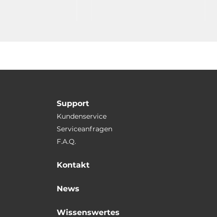
1xRS485, 7-Segment Display, cable
CA-0910x1
Support
Kundenservice
Serviceanfragen
F.A.Q.
Kontakt
News
Wissenswertes