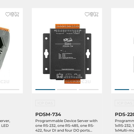
ICP DAS
ICP DAS
PDSM-734
PDS-22
erver,
Programmable Device Server with
Programma
h LED
one RS-232, one RS-485, one RS-
1xRS-232, 
422, four DI and four DO ports
1xMulti-mo