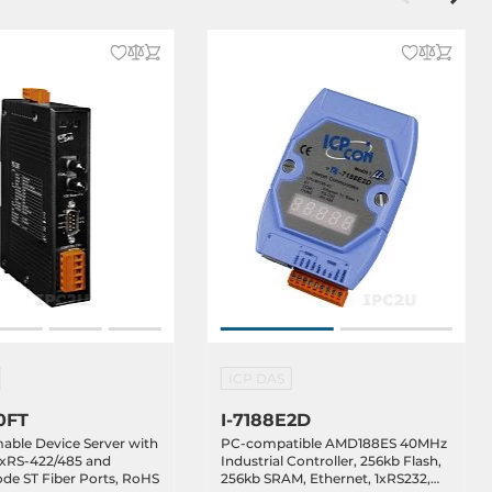
ICP DAS
0FT
I-7188E2D
ble Device Server with
PC-compatible AMD188ES 40MHz
1xRS-422/485 and
Industrial Controller, 256kb Flash,
de ST Fiber Ports, RoHS
256kb SRAM, Ethernet, 1xRS232,