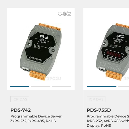
ICP DAS
ICP DAS
PDS-742
PDS-755D
Programmable Device Server,
Programmable Device S
3xRS-232, 1xRS-485, RoHS
1xRS-232, 4xRS-485 wit
Display, RoHS