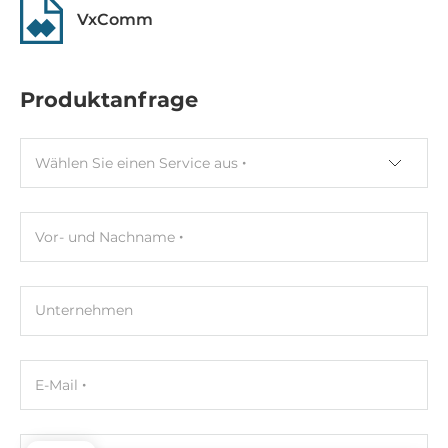
Breite
VxComm
72 mm
Tiefe
Produktanfrage
35 mm
Höhe
Wählen Sie einen Service aus
123 mm
Maße
Vor- und Nachname
Bruttogewicht
0.28 kg
Unternehmen
Nettogewicht
0.28 kg
E-Mail