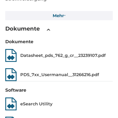
Eingangsspannung DC
Mehr
10..30 V
Dokumente
Betriebsbedingungen
Maximale Betriebstemperatur
Dokumente
-25..75 °C
Datasheet_pds_762_g_cr__23239107.pdf
Aufbau
Gehäuse
PDS_7xx_Usermanual__31266216.pdf
Kunststoffgehäuse
Software
Einbaumöglichkeit
DIN-Rail mount, Wall
eSearch Utility
Maße und Gewicht