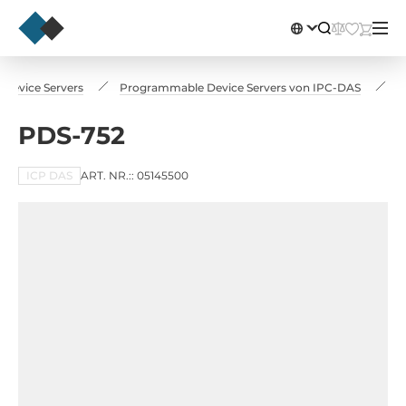
l Device Servers
Programmable Device Servers von IPC-DAS
P
PDS-752
ICP DAS
ART. NR.:: 05145500