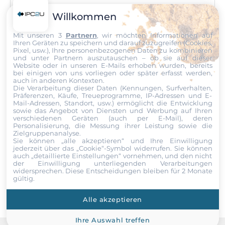
Telefon
Willkommen
Mit unseren 3
Partnern
, wir möchten Informationen auf
Nachricht
Ihren Geräten zu speichern und darauf zuzugreifen (Cookies,
Pixel, usw.), Ihre personenbezogenen Daten zu kombinieren
und unter Partnern auszutauschen – ob sie auf dieser
Website oder in unseren E-Mails erhoben wurden, bereits
bei einigen von uns vorliegen oder später erfasst werden,
auch in anderen Kontexten.
Die Verarbeitung dieser Daten (Kennungen, Surfverhalten,
Präferenzen, Käufe, Treueprogramme, IP-Adressen und E-
Datei
Mail-Adressen, Standort, usw.) ermöglicht die Entwicklung
sowie das Angebot von Diensten und Werbung auf Ihren
verschiedenen Geräten (auch per E-Mail), deren
Ich erkläre mich hiermit mit der Nutzung meiner persönlichen
Personalisierung, die Messung ihrer Leistung sowie die
Daten einverstanden. Die
AGBs
und die
Datenschutzerklärung
Zielgruppenanalyse.
habe ich gelesen und akzeptiere die Konditionen.
Sie können „alle akzeptieren“ und Ihre Einwilligung
jederzeit über das „Cookie“-Symbol
widerrufen. Sie können
auch „detaillierte Einstellungen“ vornehmen, und den nicht
der Einwilligung unterliegenden Verarbeitungen
Senden
widersprechen. Diese Entscheidungen bleiben für 2 Monate
gültig.
Alle akzeptieren
Ihre Auswahl treffen