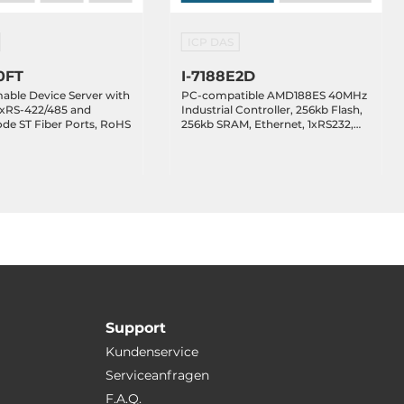
ICP DAS
0FT
I-7188E2D
ble Device Server with
PC-compatible AMD188ES 40MHz
1xRS-422/485 and
Industrial Controller, 256kb Flash,
de ST Fiber Ports, RoHS
256kb SRAM, Ethernet, 1xRS232,
1xRS485, 7-Segment Display, cable
CA-0910x1
Support
Kundenservice
Serviceanfragen
F.A.Q.