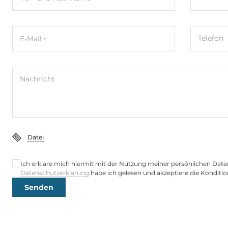
Aufbau
Gehäuse
Kunststoffg
Telefon
E-Mail
Einbaumöglichkeit
DIN-Rail mou
Maße und Gewicht
Nachricht
Breite
72 mm
Tiefe
35 mm
Datei
Höhe
123 mm
Ich erkläre mich hiermit mit der Nutzung meiner persönlichen Date
Datenschutzerklärung
habe ich gelesen und akzeptiere die Konditio
Maße
Senden
Bruttogewicht
0.35 kg
Nettogewicht
0.2 kg