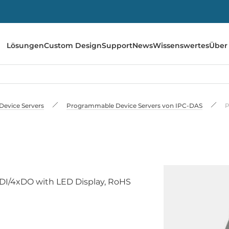
Lösungen
Custom Design
Support
News
Wissenswertes
Über
 Device Servers
Programmable Device Servers von IPC-DAS
P
xDI/4xDO with LED Display, RoHS