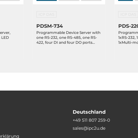
ICP DAS
ICP DAS
PDSM-734
PDS-22
erver,
Programmable Device Server with
Programma
h LED
one RS-232, one RS-485, one RS-
1xRS-232, 
422, four DI and four DO ports
1xMulti-mo
with Metal Case
Deutschland
+49 511 807 259-0
sales@ipc2u.de
erklärung