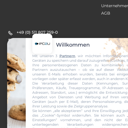
Unternehmen
AGB
+49 (0) 511 807 259-0
sales@ipc2u.de
Willkommen
Mit unseren 3
Partnern
, wir möchten Informationen
Geräten zu speichern und darauf zuzugreifen (Cookies, Pi
Ihre personenbezogenen Daten zu kombinieren 
Partnern auszutauschen – ob sie auf dieser Websi
unseren E-Mails erhoben wurden, bereits bei einig
vorliegen oder später erfasst werden, auch in anderen 
Die Verarbeitung dieser Daten (Kennungen, Surfv
Präferenzen, Käufe, Treueprogramme, IP-Adressen u
Adressen, Standort, usw.) ermöglicht die Entwicklung
Newsletter 
Angebot von Diensten und Werbung auf Ihren vers
Geräten (auch per E-Mail), deren Personalisierung, d
ihrer Leistung sowie die Zielgruppenanalyse.
Sie können „alle akzeptieren“ und Ihre Einwilligung jed
das „Cookie“-Symbol
widerrufen. Sie können auch „de
Ja, ich möch
Einstellungen“ vornehmen, und den nicht der Ein
unterliegenden Verarbeitungen widersprech