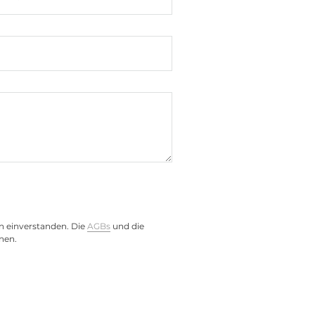
ehäuse
nt, Wall
n einverstanden. Die
AGBs
und die
nen.