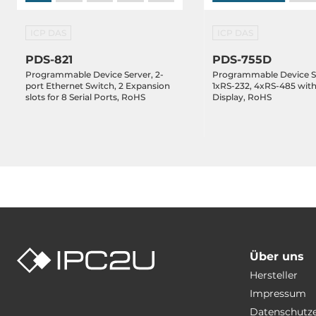
ICP DAS
ICP DAS
PDS-821
PDS-755D
Programmable Device Server, 2-
Programmable Device S
port Ethernet Switch, 2 Expansion
1xRS-232, 4xRS-485 wit
slots for 8 Serial Ports, RoHS
Display, RoHS
Über uns
Hersteller
Impressum
Datenschutz