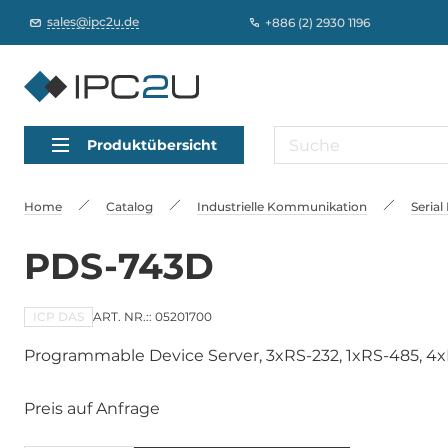
sales@ipc2u.de
+886 (2) 2930 1196
Produktübersicht
Home
Catalog
Industrielle Kommunikation
Serial
PDS-743D
ICP DAS
ART. NR.:: 05201700
Programmable Device Server, 3xRS-232, 1xRS-485, 4
Preis auf Anfrage