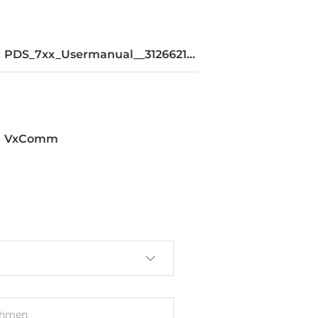
PDS_7xx_Usermanual__31266216.pdf
nal
VxComm
ehmen