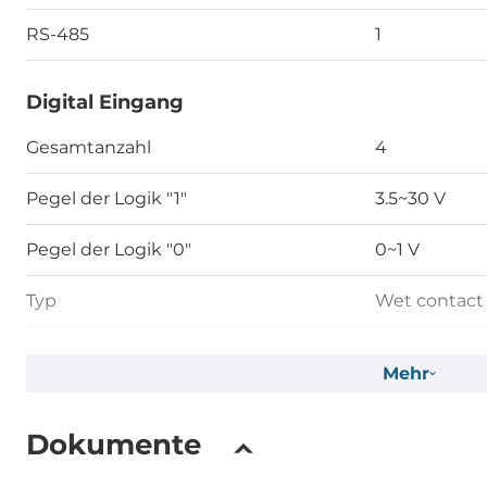
RS-485
1
Digital Eingang
Gesamtanzahl
4
Pegel der Logik "1"
3.5~30 V
Pegel der Logik "0"
0~1 V
Typ
Wet contact
Digital Ausgang
Mehr
Gesamtanzahl
4
Dokumente
Typ
Open-Collec