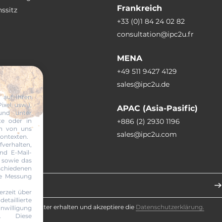
Frankreich
ssitz
+33 (0)1 84 24 02 82
consultation@ipc2u.fr
MENA
+49 511 9427 4129
sales@ipc2u.de
 auf Ihren
xel, usw.),
APAC (Asia-Pasific)
und unter
te oder in
+886 (2) 2930 1196
en von uns
sales@ipc2u.com
Kontexten.
erhalten,
nd E-Mail-
 sowie das
abonnieren
chiedenen
ie Messung
erzeit über
taillierte
te den Newsletter erhalten und akzeptiere die
Datenschutzerklärung.
willigung
en. Diese