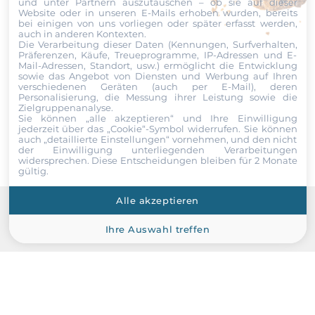
und unter Partnern auszutauschen – ob sie auf dieser
Website oder in unseren E-Mails erhoben wurden, bereits
Datei
bei einigen von uns vorliegen oder später erfasst werden,
Tiefe
auch in anderen Kontexten.
Die Verarbeitung dieser Daten (Kennungen, Surfverhalten,
44 mm
Ich erkläre mich hiermit mit der Nutzung meiner persönlichen
Präferenzen, Käufe, Treueprogramme, IP-Adressen und E-
Daten einverstanden. Die
AGBs
und die
Datenschutzerklärung
Mail-Adressen, Standort, usw.) ermöglicht die Entwicklung
sowie das Angebot von Diensten und Werbung auf Ihren
habe ich gelesen und akzeptiere die Konditionen.
Betriebsbedingungen
verschiedenen Geräten (auch per E-Mail), deren
Personalisierung, die Messung ihrer Leistung sowie die
Zielgruppenanalyse.
Senden
Maximale Betriebstemperatur
Sie können „alle akzeptieren“ und Ihre Einwilligung
jederzeit über das „Cookie“-Symbol
widerrufen. Sie können
0..40 °C
auch „detaillierte Einstellungen“ vornehmen, und den nicht
der Einwilligung unterliegenden Verarbeitungen
widersprechen. Diese Entscheidungen bleiben für 2 Monate
Luftfeuchtigkeit
gültig.
10-90%
Alle akzeptieren
Normen und Zertifikate
Recommended products
Ihre Auswahl treffen
Zertifizierungen
CE, FCC Class A
Maße