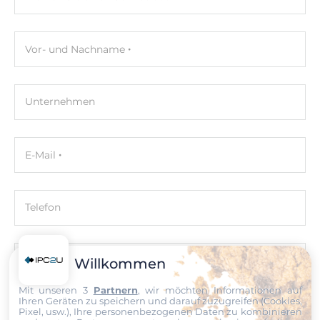
2
Vor- und Nachname
Laufwerksschächte
2.5" intern
1
Unternehmen
Schnittstellen
E-Mail
Schnittstellen
DB15 VGA
Telefon
Maße und Gewicht
Breite
Nachricht
Willkommen
438 mm
Mit unseren 3
Partnern
, wir möchten Informationen auf
Ihren Geräten zu speichern und darauf zuzugreifen (Cookies,
Höhe
Pixel, usw.), Ihre personenbezogenen Daten zu kombinieren
300 mm