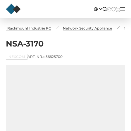
19" Rackmount Industrie PC
Network Security Appliance
NSA
NSA-3170
NEXCOM
ART. NR.:: 56625700