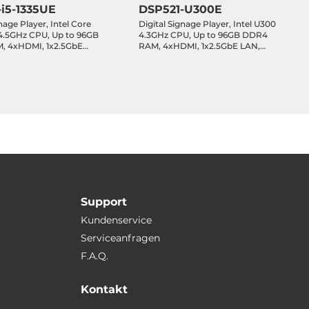
i5-1335UE
DSP521-U300E
nage Player, Intel Core
Digital Signage Player, Intel U300
 4.5GHz CPU, Up to 96GB
4.3GHz CPU, Up to 96GB DDR4
 4xHDMI, 1x2.5GbE
RAM, 4xHDMI, 1x2.5GbE LAN,
E LAN, 2xUSB 3.2, 2xUSB
1xGbE LAN, 2xUSB 3.2, 2xUSB 2.0,
, 1xM.2 2280 Key-M,
2xCOM, 1xM.2 2280 Key-M, 1xM.2
 Key-B, 1xM.2 2230 Key-
3042 Key-B, 1xM.2 2230 Key-E,
12VDC-in with 60W
Audio, 12VDC-in with 60W Power
pter
Adapter
Support
Kundenservice
Serviceanfragen
F.A.Q.
Kontakt