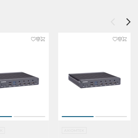
EK
AXIOMTEK