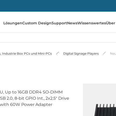
Lösungen
Custom Design
Support
News
Wissenswertes
Über
 Industrie Box PCs und Mini-PCs
Digital Signage Players
Neu
CPU, Up to 16GB DDR4 SO-DIMM
2.0, 8-bit GPIO Int., 2x2.5" Drive
in with 60W Power Adapter