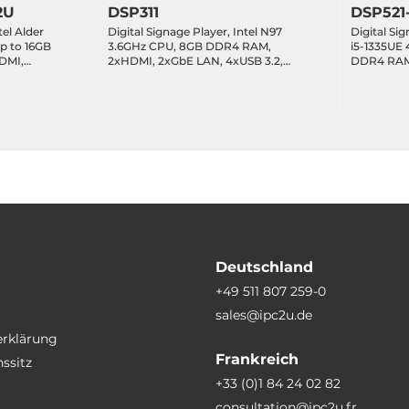
2U
DSP311
DSP521-
el Alder
Digital Signage Player, Intel N97
Digital Sig
p to 16GB
3.6GHz CPU, 8GB DDR4 RAM,
i5-1335UE
DMI,
2xHDMI, 2xGbE LAN, 4xUSB 3.2,
DDR4 RAM,
2, 8xUSB
2xCOM, 1xMiniPCIe (mSATA),
LAN, 1xGb
 1xM.2
1xMiniPCIe (for WiFi/BT/LTE),
2.0, 2xCOM
2 Key-E,
Audio, 12VDC-in
1xM.2 3042
E, Audio, 
Power Ada
SSD LED
Deutschland
+49 511 807 259-0
J45 Ethernet, 7xUSB, 14xDB9
sales@ipc2u.de
erklärung
Frankreich
ssitz
+33 (0)1 84 24 02 82
consultation@ipc2u.fr