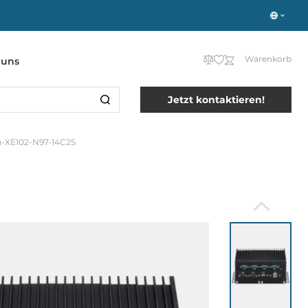
Warenkorb
 uns
Jetzt kontaktieren!
-XE102-N97-14C2S