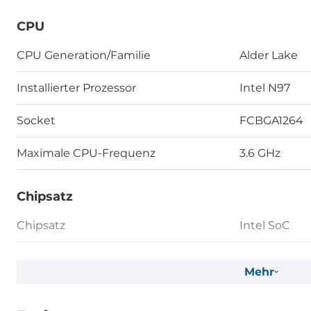
CPU
CPU Generation/Familie
Alder Lake
Installierter Prozessor
Intel N97
Socket
FCBGA1264
Maximale CPU-Frequenz
3.6 GHz
Chipsatz
Chipsatz
Intel SoC
Speicher
Mehr
Formfaktor
DDR4