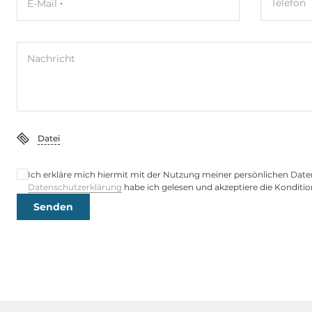
Telefon
E-Mail
2,5 Gbit/s
2
Schnittstellen Seriell / Parallel
Nachricht
COM gesamt
14
RS-232
12
Datei
RS-232/422/485
2
Ich erkläre mich hiermit mit der Nutzung meiner persönlichen Date
USB gesamt
7
Datenschutzerklärung
habe ich gelesen und akzeptiere die Konditio
Senden
USB 2.0
4
USB v3.x
3
Digital Eingang / Ausgang