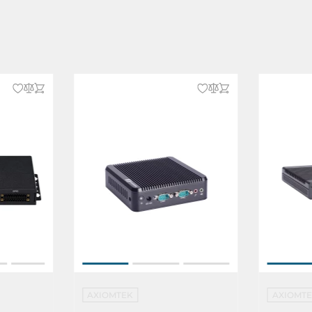
/ 4xDigital Out
AXIOMTEK
AXIOMT