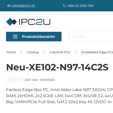
sales@ipc2u.de
+886 (2) 2930 1196
Produktübersicht
Home
Catalog
Industrie PCs
Embedded Edge PCs,
Neu-XE102-N97-14C2S
NEXCOM
ART. NR.:: 80197300
Fanless Edge Box PC, Intel Alder Lake N97 3.6GHz 
RAM, 2xHDMI, 2x2.5GbE LAN, 14xCOM, 3xUSB 3.2, 4xUSB 
Bay, 1xMiniPCIe Full-Size, 1xM.2 2242 Key-M, 12VDC-