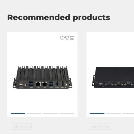
GPIO
4xDigital In 
Recommended products
Schnittstelle
SATA 3
2
M.2
1
Laufwerksschächte
Gesamtanzahl
2
2.5" intern
2
Steckplätze
Gesamtanzahl
1
NEXCOM
NEXCOM