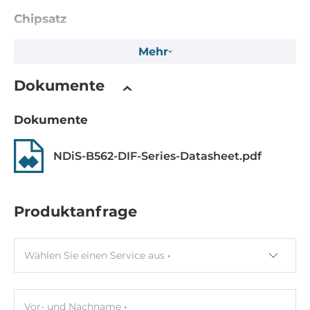
Chipsatz
Chipsatz
Mehr
Intel H610E
Dokumente
Speicher
Dokumente
Formfaktor
DDR5
NDiS-B562-DIF-Series-Datasheet.pdf
Socket Typ
2xSODIMM
Produktanfrage
ECC
No
Wählen Sie einen Service aus
Maximum Speicher
96 GB
Vor- und Nachname