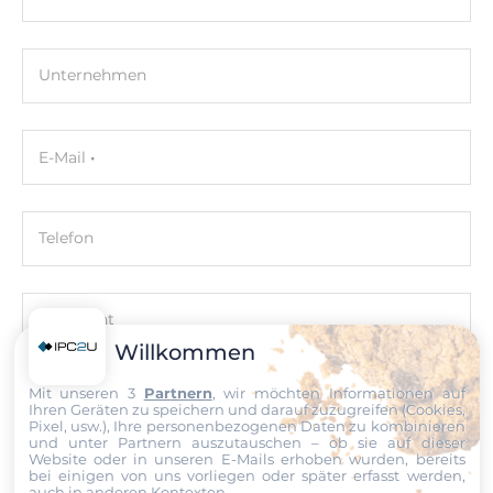
Bauweise
herausnehmbar
Unternehmen
Grafik
Grafikcontroller
E-Mail
integriert im Prozessor
Schnitstellen
Telefon
HDMI, 2xDisplayPort
Ethernet
Nachricht
Willkommen
Controller Typ
Intel i219-LM, Intel i226-IT
Mit unseren 3
Partnern
, wir möchten Informationen auf
Ihren Geräten zu speichern und darauf zuzugreifen (Cookies,
Pixel, usw.), Ihre personenbezogenen Daten zu kombinieren
Ethernet gesamt
Datei
und unter Partnern auszutauschen – ob sie auf dieser
3
Website oder in unseren E-Mails erhoben wurden, bereits
bei einigen von uns vorliegen oder später erfasst werden,
auch in anderen Kontexten.
Ich erkläre mich hiermit mit der Nutzung meiner persönlichen