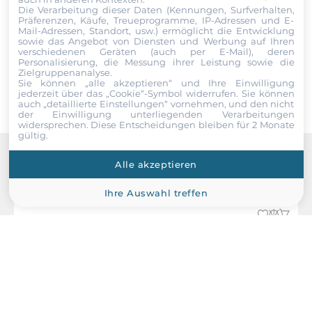
10/100/1000 Mbit/s
Die Verarbeitung dieser Daten (Kennungen, Surfverhalten,
Daten einverstanden. Die
AGBs
und die
Datenschutzerklärung
Präferenzen, Käufe, Treueprogramme, IP-Adressen und E-
1
habe ich gelesen und akzeptiere die Konditionen.
Mail-Adressen, Standort, usw.) ermöglicht die Entwicklung
sowie das Angebot von Diensten und Werbung auf Ihren
verschiedenen Geräten (auch per E-Mail), deren
2,5 Gbit/s
Senden
Personalisierung, die Messung ihrer Leistung sowie die
2
Zielgruppenanalyse.
Sie können „alle akzeptieren“ und Ihre Einwilligung
jederzeit über das „Cookie“-Symbol
widerrufen. Sie können
auch „detaillierte Einstellungen“ vornehmen, und den nicht
Wi-Fi
der Einwilligung unterliegenden Verarbeitungen
widersprechen. Diese Entscheidungen bleiben für 2 Monate
gültig.
WLAN IEEE-Norm
Yes (Optional)
Alle akzeptieren
Recommended products
Schnittstellen Seriell / Parallel
Ihre Auswahl treffen
COM gesamt
2
RS-232/422/485
2