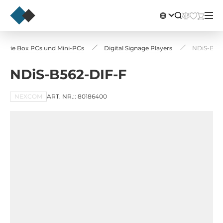
strie Box PCs und Mini-PCs
Digital Signage Players
NDiS-B56
NDiS-B562-DIF-F
NEXCOM
ART. NR.:: 80186400