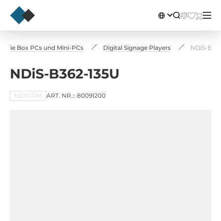
strie Box PCs und Mini-PCs
Digital Signage Players
NDiS-B36
NDiS-B362-135U
NEXCOM
ART. NR.:: 80091200