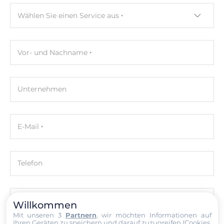
No
Wählen Sie einen Service aus
Maximum Speicher
96 GB
Vor- und Nachname
Bauweise
herausnehmbar
Unternehmen
Grafik
Grafikcontroller
E-Mail
integriert im Prozessor
Schnitstellen
Telefon
2xHDMI
Ethernet
Nachricht
Willkommen
Controller Typ
Mit unseren 3
Partnern
, wir möchten Informationen auf
Ihren Geräten zu speichern und darauf zuzugreifen (Cookies,
Intel i219, Intel i226