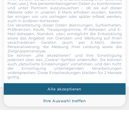
Pixel, usw.), Ihre personenbezogenen Daten zu kombinieren
und unter Partnern auszutauschen – ob sie auf dieser
Website oder in unseren E-Mails erhoben wurden, bereits
Ethernet gesamt
bei einigen von uns vorliegen oder später erfasst werden,
Datei
2
auch in anderen Kontexten.
Die Verarbeitung dieser Daten (Kennungen, Surfverhalten,
Präferenzen, Käufe, Treueprogramme, IP-Adressen und E-
Ich erkläre mich hiermit mit der Nutzung meiner persönlichen
10/100/1000 Mbit/s
Mail-Adressen, Standort, usw.) ermöglicht die Entwicklung
Daten einverstanden. Die
AGBs
und die
Datenschutzerklärung
sowie das Angebot von Diensten und Werbung auf Ihren
1
habe ich gelesen und akzeptiere die Konditionen.
verschiedenen Geräten (auch per E-Mail), deren
Personalisierung, die Messung ihrer Leistung sowie die
Zielgruppenanalyse.
2,5 Gbit/s
Sie können „alle akzeptieren“ und Ihre Einwilligung
Senden
1
jederzeit über das „Cookie“-Symbol
widerrufen. Sie können
auch „detaillierte Einstellungen“ vornehmen, und den nicht
der Einwilligung unterliegenden Verarbeitungen
widersprechen. Diese Entscheidungen bleiben für 2 Monate
Schnittstellen Seriell / Parallel
gültig.
COM gesamt
Alle akzeptieren
2
Ihre Auswahl treffen
Recommended products
RS-232/422/485
2
USB gesamt