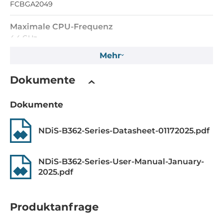
FCBGA2049
Maximale CPU-Frequenz
4.4 GHz
Mehr
Chipsatz
Dokumente
Chipsatz
Intel SoC
Dokumente
Speicher
NDiS-B362-Series-Datasheet-01172025.pdf
Formfaktor
DDR5
NDiS-B362-Series-User-Manual-January-
2025.pdf
Socket Typ
2xSODIMM
Produktanfrage
ECC