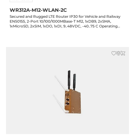
WR312A-M12-WLAN-2C
Secured and Rugged LTE Router IP30 for Vehicle and Railway
EN50155, 2-Port 10/100/1000MBase-T M12, 1xDB9, 2xSMA,
1xMicroSD, 2xSIM, 1xDO, 1xDI, 9..48VDC, -40..75 C Operating
Temperature