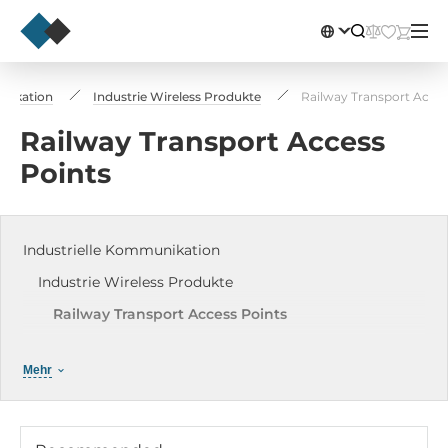
unikation
Industrie Wireless Produkte
Railway Transport Acces
Railway Transport Access
Points
Industrielle Kommunikation
Industrie Wireless Produkte
Railway Transport Access Points
Wi-Fi Access Points mit einem Transceiver
Mehr
Wi-Fi Client
Cellular Gateways
Cellular GSM / GPRS Modems