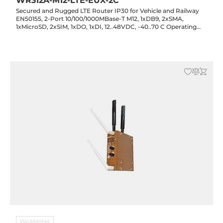
WR312A-M12-LTE-EUX-2C
Secured and Rugged LTE Router IP30 for Vehicle and Railway
EN50155, 2-Port 10/100/1000MBase-T M12, 1xDB9, 2xSMA,
1xMicroSD, 2xSIM, 1xDO, 1xDI, 12..48VDC, -40..70 C Operating
Temperature
WoMaster