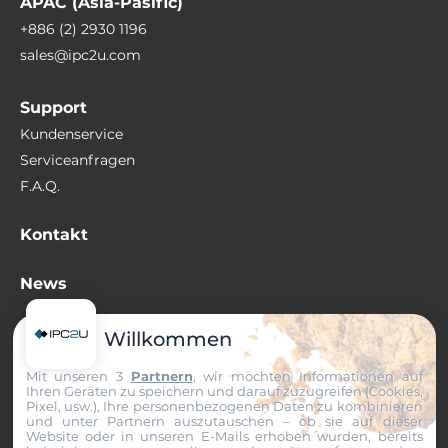
APAC (Asia-Pasific)
+886 (2) 2930 1196
sales@ipc2u.com
Support
Kundenservice
Serviceanfragen
F.A.Q.
Kontakt
News
Wissenswertes
Willkommen
Mit unseren 3
Partnern
, wir möchten Informationen auf
+49 (0) 511 807 259-0
Ihren Geräten zu speichern und darauf zuzugreifen (Cookies,
sales@ipc2u.de
Pixel, usw.), Ihre personenbezogenen Daten zu kombinieren
und unter Partnern auszutauschen – ob sie auf dieser
Website oder in unseren E-Mails erhoben wurden, bereits