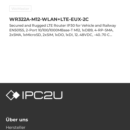
WoMaster
WR322A-M12-WLAN+LTE-EUX-2C
Secured and Rugged LTE Router IP30 for Vehicle and Railway
EN50155, 2-Port 10/100/1000MBase-T M12, 1xDB9, 4-RP-SMA,
2xSMA, 1xMicroSD, 2xSIM, 1xDO, 1xDI, 12..48VDC, -40..70 C
Operating Temperature
Über uns
Hersteller