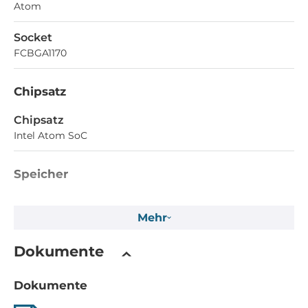
Atom
Socket
FCBGA1170
Chipsatz
Chipsatz
Intel Atom SoC
Speicher
Formfaktor
Mehr
DDR3L
Socket Typ
Dokumente
Verlötet
Dokumente
ECC