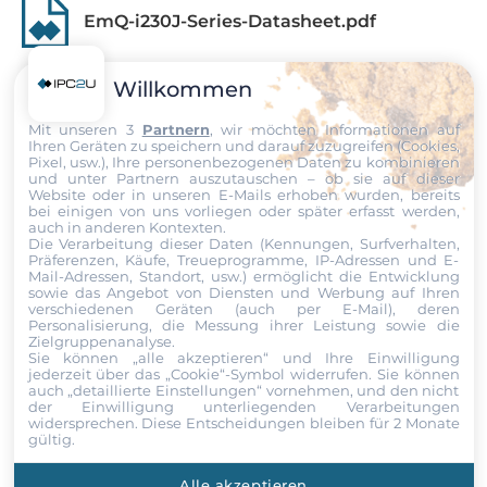
No
EmQ-i230J-Series-Datasheet.pdf
Standard Onboard Speicher
2 GB
Willkommen
EmQ-i230J-Series-User-Manual.pdf
Maximum Speicher
Mit unseren 3
Partnern
, wir möchten Informationen auf
Ihren Geräten zu speichern und darauf zuzugreifen (Cookies,
4 GB
Pixel, usw.), Ihre personenbezogenen Daten zu kombinieren
und unter Partnern auszutauschen – ob sie auf dieser
Produktanfrage
Website oder in unseren E-Mails erhoben wurden, bereits
Bauweise
bei einigen von uns vorliegen oder später erfasst werden,
Onboard fixiert
auch in anderen Kontexten.
Die Verarbeitung dieser Daten (Kennungen, Surfverhalten,
Wählen Sie einen Service aus
Präferenzen, Käufe, Treueprogramme, IP-Adressen und E-
Mail-Adressen, Standort, usw.) ermöglicht die Entwicklung
Grafik
sowie das Angebot von Diensten und Werbung auf Ihren
verschiedenen Geräten (auch per E-Mail), deren
Personalisierung, die Messung ihrer Leistung sowie die
Grafikcontroller
Vor- und Nachname
Zielgruppenanalyse.
integriert im Prozessor
Sie können „alle akzeptieren“ und Ihre Einwilligung
jederzeit über das „Cookie“-Symbol
widerrufen. Sie können
auch „detaillierte Einstellungen“ vornehmen, und den nicht
Schnitstellen
der Einwilligung unterliegenden Verarbeitungen
Unternehmen
widersprechen. Diese Entscheidungen bleiben für 2 Monate
VGA, 2xLVDS 24 bit, DDI
gültig.
Alle akzeptieren