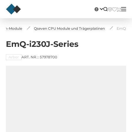
m-On-Module
Qseven CPU Module und Trägerplatinen
EmQ-i23
EmQ-i230J-Series
Arbor
ART. NR.:: 57978700