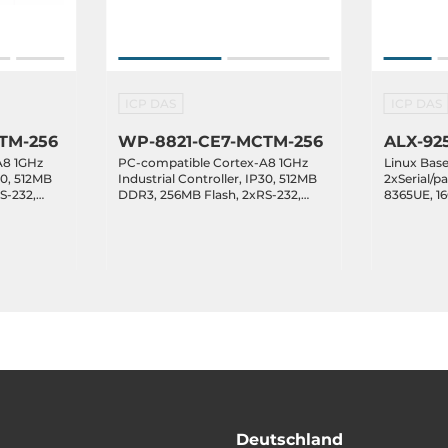
 terminal block
ICP DAS
ICP DAS
TM-256
WP-8821-CE7-MCTM-256
ALX-92
A8 1GHz
PC-compatible Cortex-A8 1GHz
Linux Base
30, 512MB
Industrial Controller, IP30, 512MB
2xSerial/par
S-232,
DDR3, 256MB Flash, 2xRS-232,
8365UE, 1
1xRS-485,1xRS-232/485,
CFast, VGA
with 4
2xEthernet, Win CE 7.0, with 8
485, 2xRS-
ing
Expansion Slots, Operating
2x10/100/1
Temperature -25..75 C
Ubuntu 24.
19..30VDC-
Temperatur
Deutschland