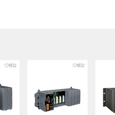
oftware
ster