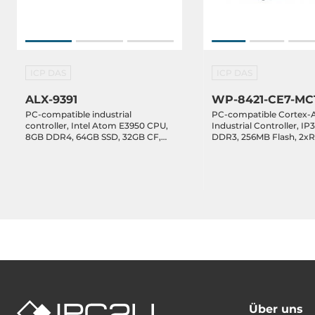
Schnittstellen
Schnittstellen
spring clamp
ICP DAS
ICP DAS
ALX-9391
WP-8421-CE7-MC
Grafik
PC-compatible industrial
PC-compatible Cortex-
controller, Intel Atom E3950 CPU,
Industrial Controller, IP
Schnitstellen
HDMI, VGA
8GB DDR4, 64GB SSD, 32GB CF,
DDR3, 256MB Flash, 2xR
VGA, HDMI, 1xRS-232, 1xRS-485,
1xRS-485,1xRS-232/485,
2xRS-232/485, 4xUSB, 2xEthernet,
2xEthernet, Win CE 7.0, 
3 Expansion Slots, Ubuntu 20.04
Expansion Slots, Operat
Maße und Gewicht
Linux kernel 5.4, 19-30VDC-in
Temperature -25..75 C
Breite
239 mm
Tiefe
164 mm
Höhe
133 mm
Über uns