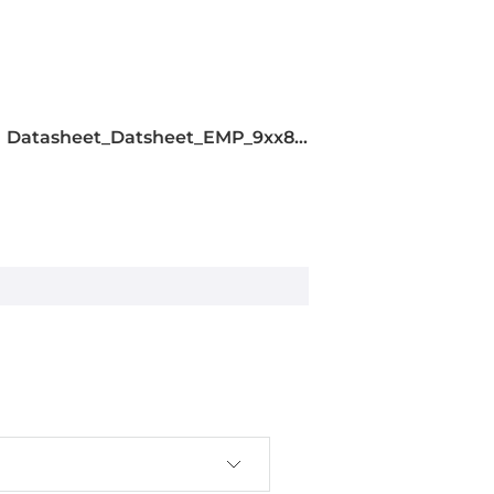
Datasheet_Datsheet_EMP_9xx8__39871594.pdf
Enterprise 10
C/C++
 .NET, VC