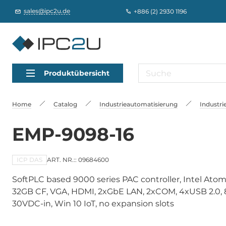
sales@ipc2u.de
+886 (2) 2930 1196
Produktübersicht
Home
Catalog
Industrieautomatisierung
Industri
EMP-9098-16
ICP DAS
ART. NR.:: 09684600
SoftPLC based 9000 series PAC controller, Intel At
32GB CF, VGA, HDMI, 2xGbE LAN, 2xCOM, 4xUSB 2.0, 
30VDC-in, Win 10 IoT, no expansion slots