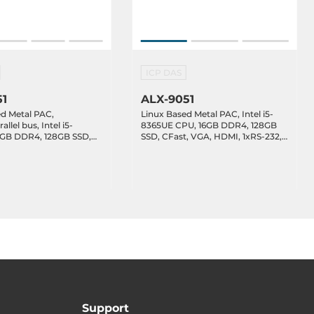
ICP DAS
51
ALX-9051
d Metal PAC,
Linux Based Metal PAC, Intel i5-
allel bus, Intel i5-
8365UE CPU, 16GB DDR4, 128GB
6GB DDR4, 128GB SSD,
SSD, CFast, VGA, HDMI, 1xRS-232,
, HDMI, 1xRS-232, 1xRS-
1xRS-485, 2xRS-232/485, 4xUSB,
232/485, 4xUSB,
2x10/100/1000Base-TX, HMI,
000Base-TX, HMI,
Ubuntu 24.04 Linux kernel 6.9,
04 Linux kernel 6.9,
19..30VDC-in, Operating
in, Operating
Temperature -25..60 C
e -25..60 C
Support