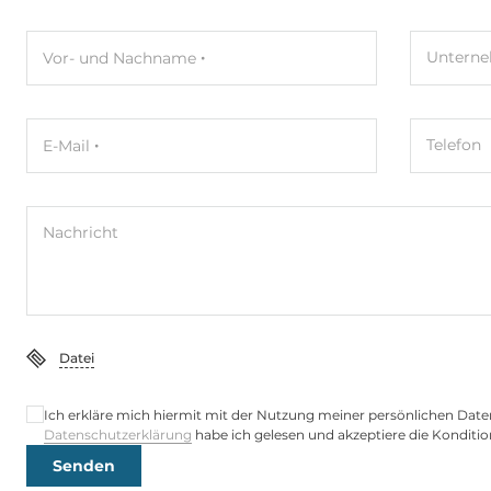
Pegel der Logik "0"
0~11 V
Untern
Vor- und Nachname
Pegel der Logik "1"
19~24 V
Telefon
E-Mail
Digital Ausgang
Gesamtanzahl
8
Nachricht
Typ
Open-Collec
Sink/Source
Stromziehen
Max. Ausgangsstrom
1000 mA
Datei
Ich erkläre mich hiermit mit der Nutzung meiner persönlichen Date
Ethernet
Datenschutzerklärung
habe ich gelesen und akzeptiere die Konditio
Senden
10/100/1000 Mbit/s
2