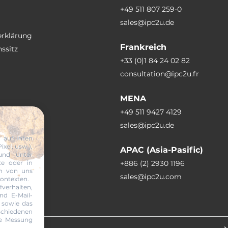
+49 511 807 259-0
sales@ipc2u.de
erklärung
Frankreich
ssitz
+33 (0)1 84 24 02 82
consultation@ipc2u.fr
MENA
+49 511 9427 4129
sales@ipc2u.de
 auf Ihren
xel, usw.),
APAC (Asia-Pasific)
und unter
te oder in
+886 (2) 2930 1196
en von uns
sales@ipc2u.com
Kontexten.
erhalten,
nd E-Mail-
 sowie das
abonnieren
chiedenen
ie Messung