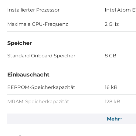
Installierter Prozessor
Intel Atom 
Maximale CPU-Frequenz
2 GHz
Speicher
Standard Onboard Speicher
8 GB
Einbauschacht
EEPROM-Speicherkapazität
16 kB
MRAM-Speicherkapazität
128 kB
Massenspeicher 1. Kapazität
32 GB
Mehr
Schnittstelle