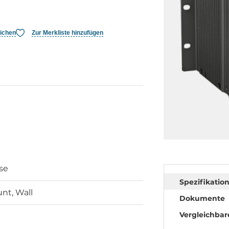
eichen
Zur Merkliste hinzufügen
se
Spezifikatio
nt, Wall
Dokumente
Vergleichbar