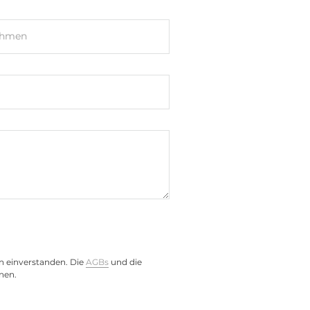
ehmen
tor
d (Sink)
n einverstanden. Die
AGBs
und die
nen.