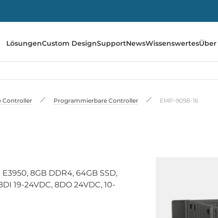
Lösungen
Custom Design
Support
News
Wissenswertes
Über
e Controller
Programmierbare Controller
EMP-9098-16
om E3950, 8GB DDR4, 64GB SSD,
8DI 19-24VDC, 8DO 24VDC, 10-