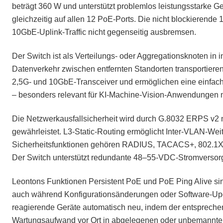
beträgt 360 W und unterstützt problemlos leistungsstarke 
gleichzeitig auf allen 12 PoE-Ports. Die nicht blockierende 
10GbE-Uplink-Traffic nicht gegenseitig ausbremsen.
Der Switch ist als Verteilungs- oder Aggregationsknoten in
Datenverkehr zwischen entfernten Standorten transportier
2,5G- und 10GbE-Transceiver und ermöglichen eine einfach
– besonders relevant für KI-Machine-Vision-Anwendungen m
Die Netzwerkausfallsicherheit wird durch G.8032 ERPS v2
gewährleistet. L3-Static-Routing ermöglicht Inter-VLAN-We
Sicherheitsfunktionen gehören RADIUS, TACACS+, 802.1X-P
Der Switch unterstützt redundante 48–55-VDC-Stromversorgu
Leontons Funktionen Persistent PoE und PoE Ping Alive sind
auch während Konfigurationsänderungen oder Software-Update
reagierende Geräte automatisch neu, indem der entsprechen
Wartungsaufwand vor Ort in abgelegenen oder unbemannten 