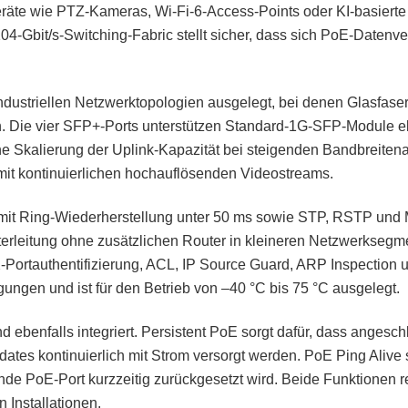
Geräte wie PTZ-Kameras, Wi-Fi-6-Access-Points oder KI-basiert
104-Gbit/s-Switching-Fabric stellt sicher, dass sich PoE-Datenv
 industriellen Netzwerktopologien ausgelegt, bei denen Glasfase
en. Die vier SFP+-Ports unterstützen Standard-1G-SFP-Module 
e Skalierung der Uplink-Kapazität bei steigenden Bandbreiten
it kontinuierlichen hochauflösenden Videostreams.
 mit Ring-Wiederherstellung unter 50 ms sowie STP, RSTP un
iterleitung ohne zusätzlichen Router in kleineren Netzwerksegm
ortauthentifizierung, ACL, IP Source Guard, ARP Inspection
ngen und ist für den Betrieb von –40 °C bis 75 °C ausgelegt.
 ebenfalls integriert. Persistent PoE sorgt dafür, dass anges
s kontinuierlich mit Strom versorgt werden. PoE Ping Alive st
de PoE-Port kurzzeitig zurückgesetzt wird. Beide Funktionen 
Installationen.