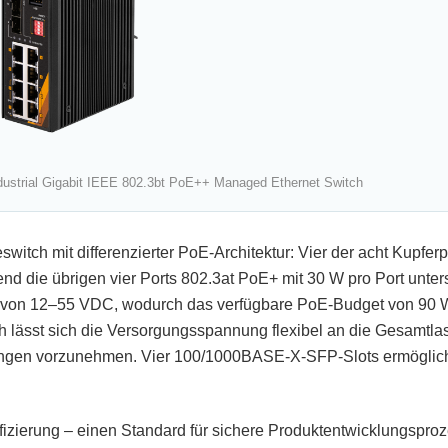
ustrial Gigabit IEEE 802.3bt PoE++ Managed Ethernet Switch
witch mit differenzierter PoE-Architektur: Vier der acht Kupferpo
nd die übrigen vier Ports 802.3at PoE+ mit 30 W pro Port unter
h von 12–55 VDC, wodurch das verfügbare PoE-Budget von 90
 lässt sich die Versorgungsspannung flexibel an die Gesamtlas
gen vorzunehmen. Vier 100/1000BASE-X-SFP-Slots ermöglich
izierung – einen Standard für sichere Produktentwicklungsproz