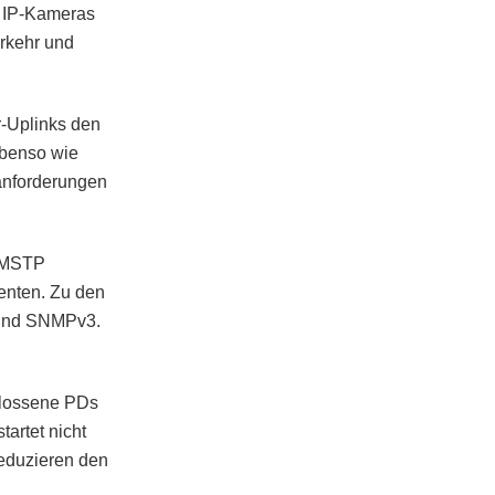
e IP-Kameras
erkehr und
r-Uplinks den
ebenso wie
anforderungen
d MSTP
enten. Zu den
 und SNMPv3.
chlossene PDs
artet nicht
reduzieren den