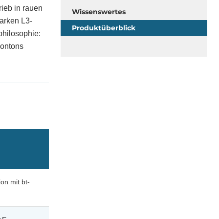
ieb in rauen
Wissenswertes
tarken L3-
Produktüberblick
philosophie:
eontons
on mit bt-