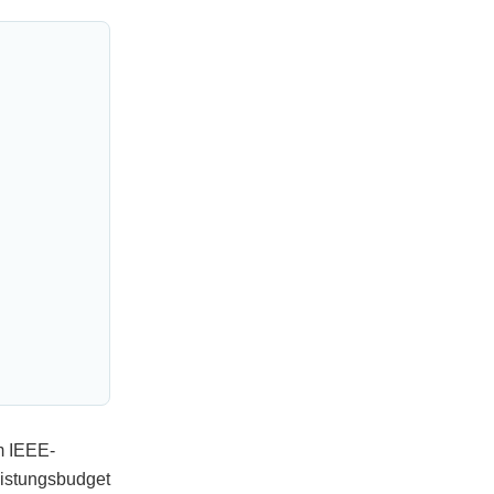
m IEEE-
eistungsbudget