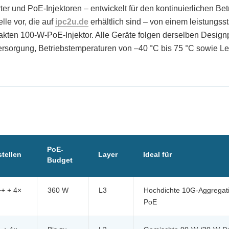
 und PoE-Injektoren – entwickelt für den kontinuierlichen Betr
lle vor, die auf
ipc2u.de
erhältlich sind – von einem leistungss
ten 100-W-PoE-Injektor. Alle Geräte folgen derselben Design
sorgung, Betriebstemperaturen von –40 °C bis 75 °C sowie L
PoE-
tellen
Layer
Ideal für
Budget
+ + 4×
360 W
L3
Hochdichte 10G-Aggregati
PoE