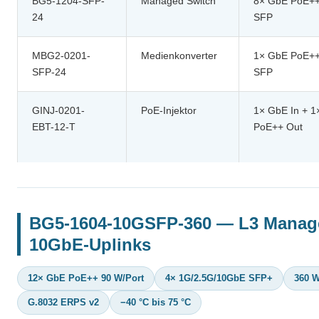
BG5-1204-SFP-
Managed Switch
8× GbE PoE++
24
SFP
MBG2-0201-
Medienkonverter
1× GbE PoE++
SFP-24
SFP
GINJ-0201-
PoE-Injektor
1× GbE In + 
EBT-12-T
PoE++ Out
BG5-1604-10GSFP-360 — L3 Manage
10GbE-Uplinks
12× GbE PoE++ 90 W/Port
4× 1G/2.5G/10GbE SFP+
360 
G.8032 ERPS v2
−40 °C bis 75 °C