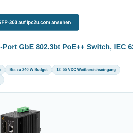
FP-360 auf ipc2u.com ansehen
Port GbE 802.3bt PoE++ Switch, IEC 62
)
Bis zu 240 W Budget
12–55 VDC Weitbereichseingang