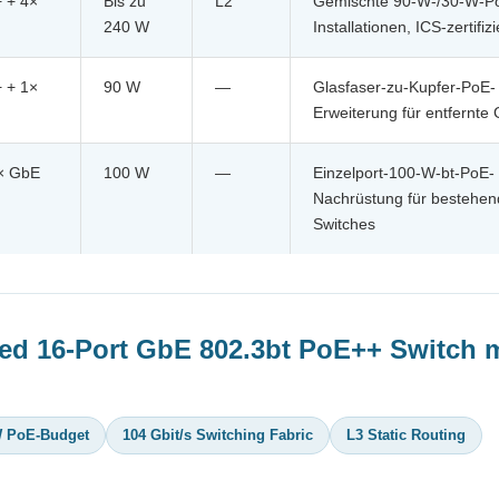
 + 4×
Bis zu
L2
Gemischte 90-W-/30-W-P
240 W
Installationen, ICS-zertifizi
 + 1×
90 W
—
Glasfaser-zu-Kupfer-PoE-
Erweiterung für entfernte
1× GbE
100 W
—
Einzelport-100-W-bt-PoE-
Nachrüstung für bestehe
Switches
d 16-Port GbE 802.3bt PoE++ Switch m
W PoE-Budget
104 Gbit/s Switching Fabric
L3 Static Routing