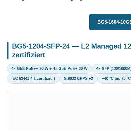
BG5-1604-10GS
BG5-1204-SFP-24 — L2 Managed 12-
zertifiziert
4× GbE PoE++ 90 W + 4× GbE PoE+ 30 W
4× SFP (100/1000M
IEC 62443-4-1-zertifiziert
G.8032 ERPS v2
−40 °C bis 75 °C