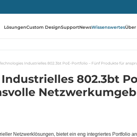
Lösungen
Custom Design
Support
News
Wissenswertes
Über
Technologies Industrielles 802.3bt PoE-Portfolio – Fünf Produkte für an
ndustrielles 802.3bt Po
chsvolle Netzwerkumge
ieller Netzwerklösungen, bietet ein eng integriertes Portfolio a