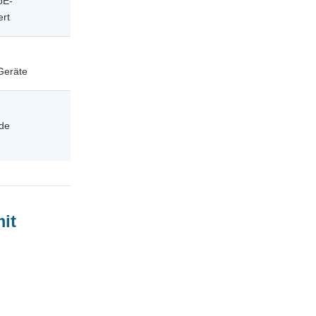
oE-
ert
 Geräte
nde
it