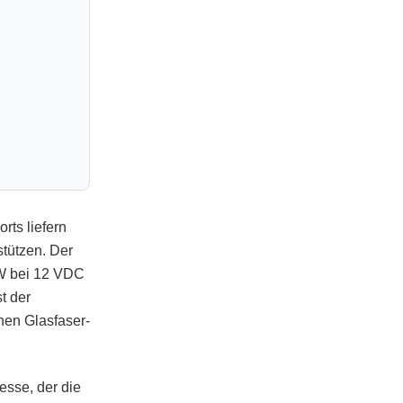
rts liefern
stützen. Der
 W bei 12 VDC
t der
en Glasfaser-
esse, der die