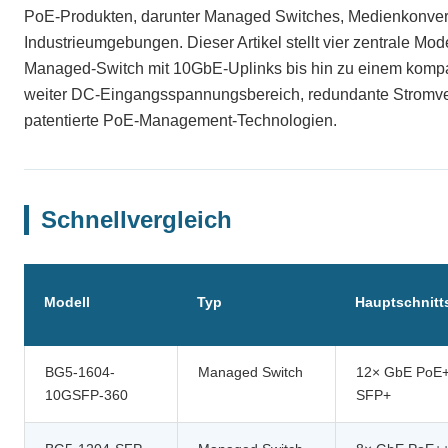
PoE-Produkten, darunter Managed Switches, Medienkonverter
Industrieumgebungen. Dieser Artikel stellt vier zentrale Mode
Managed-Switch mit 10GbE-Uplinks bis hin zu einem kompak
weiter DC-Eingangsspannungsbereich, redundante Stromver
patentierte PoE-Management-Technologien.
Schnellvergleich
Modell
Typ
Hauptschnitts
BG5-1604-
Managed Switch
12× GbE PoE+
10GSFP-360
SFP+