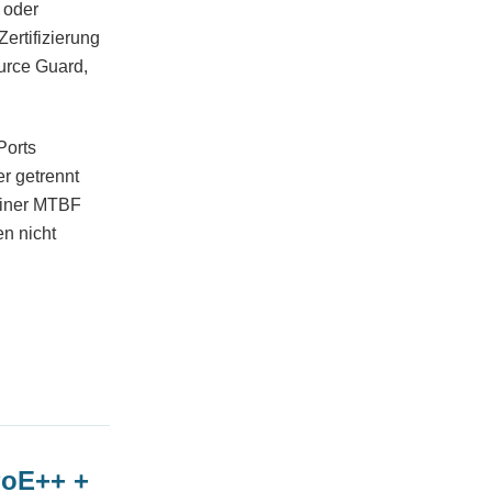
 oder
ertifizierung
urce Guard,
Ports
r getrennt
einer MTBF
n nicht
PoE++ +