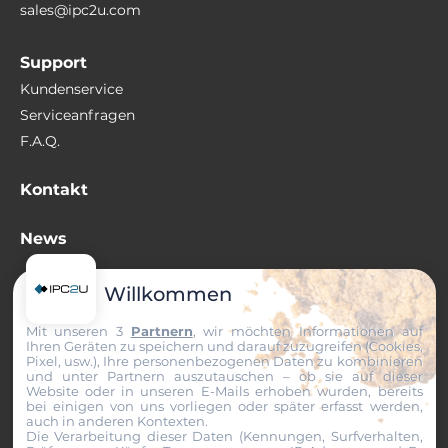
sales@ipc2u.com
Support
Kundenservice
Serviceanfragen
F.A.Q.
Kontakt
News
Wissenswertes
Willkommen
Mit unseren 3
Partnern
, wir möchten Informationen auf
+49 (0) 511 807 259-0
Ihren Geräten zu speichern und darauf zuzugreifen (Cookies,
sales@ipc2u.de
Pixel, usw.), Ihre personenbezogenen Daten zu kombinieren
und unter Partnern auszutauschen – ob sie auf dieser
Website oder in unseren E-Mails erhoben wurden, bereits
bei einigen von uns vorliegen oder später erfasst werden,
auch in anderen Kontexten.
Die Verarbeitung dieser Daten (Kennungen, Surfverhalten,