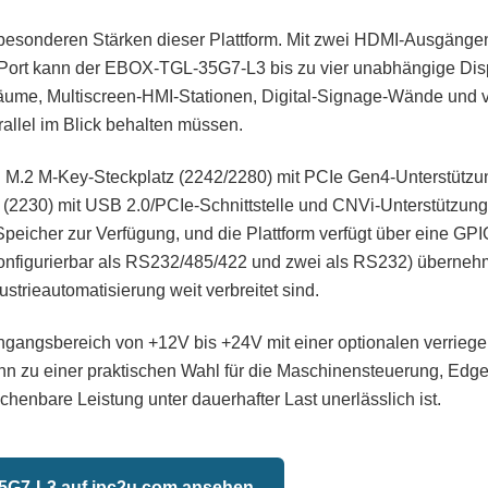
er besonderen Stärken dieser Plattform. Mit zwei HDMI-Ausgänge
ort kann der EBOX-TGL-35G7-L3 bis zu vier unabhängige Dis
llräume, Multiscreen-HMI-Stationen, Digital-Signage-Wände und v
allel im Blick behalten müssen.
 M.2 M-Key-Steckplatz (2242/2280) mit PCIe Gen4-Unterstützun
2230) mit USB 2.0/PCIe-Schnittstelle und CNVi-Unterstützung 
peicher zur Verfügung, und die Plattform verfügt über eine GPIO-
i konfigurierbar als RS232/485/422 und zwei als RS232) überne
ustrieautomatisierung weit verbreitet sind.
gangsbereich von +12V bis +24V mit einer optionalen verrieg
 ihn zu einer praktischen Wahl für die Maschinensteuerung, Edge
henbare Leistung unter dauerhafter Last unerlässlich ist.
G7-L3 auf ipc2u.com ansehen