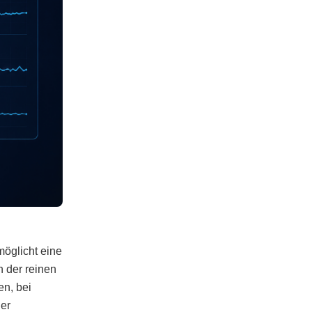
möglicht eine
 der reinen
en, bei
der