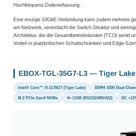
Hochfrequenz-Datenerfassung.
Eine einzige 10GbE-Verbindung kann zudem mehrere gebün
am Netzwerk, vereinfacht die Switch-Struktur und verring
Architektur, die die Gesamtbetriebskosten (TCO) senkt u
Vorteil in platzkritischen Schaltschränken und Edge-Szen
EBOX-TGL-35G7-L3 — Tiger Lake
Intel® Core™ i5-1135G7 (Tiger Lake)
DDR4 3200 Dual-Chann
M.2 PCIe Gen4 NVMe
4× COM (RS232/485/422)
DC +12