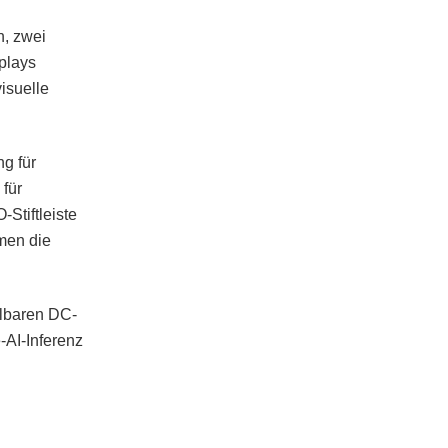
n, zwei
plays
isuelle
g für
für
Stiftleiste
hmen die
elbaren DC-
-AI-Inferenz