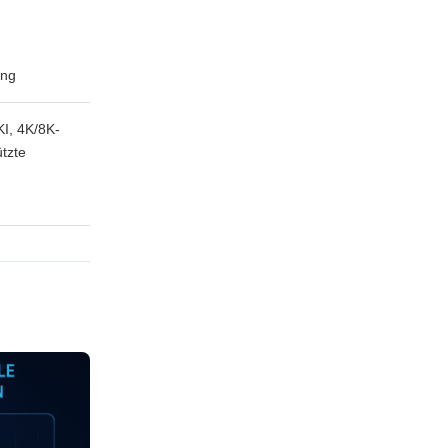
ung
I, 4K/8K-
tzte