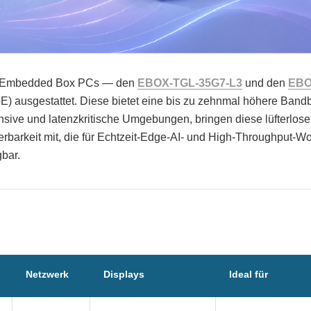
den Embedded Box PCs — den
EBOX-TGL-35G7-L3
und den
EBO
E) ausgestattet. Diese bietet eine bis zu zehnmal höhere Bandb
ensive und latenzkritische Umgebungen, bringen diese lüfterlos
erbarkeit mit, die für Echtzeit-Edge-AI- und High-Throughput-W
bar.
Netzwerk
Displays
Ideal für