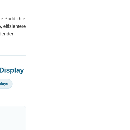
e Portdichte
 effizientere
idender
Display
plays