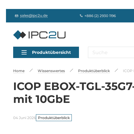
sales@ipc2u.de
+886 (2) 2930 1196
Produktübersicht
Home
Wissenswertes
Produktüberblick
ICOP 
ICOP EBOX-TGL-35G7-
mit 10GbE
04 Juni 2026
Produktüberblick