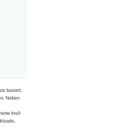
or basiert.
en. Neben
erte Iris®
rkloads,