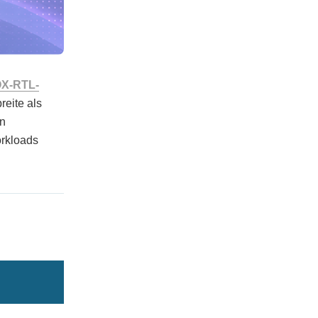
X-RTL-
reite als
en
orkloads