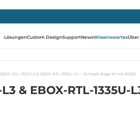
Lösungen
Custom Design
Support
News
Wissenswertes
Über
EBOX-TGL-35G7-L3 & EBOX-RTL-1335U-L3 — Echtzeit-Edge-KI mit 10GbE
L3 & EBOX-RTL-1335U-L3