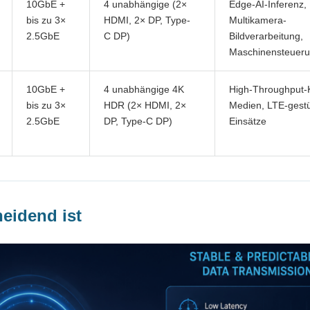
10GbE +
4 unabhängige (2×
Edge-AI-Inferenz,
bis zu 3×
HDMI, 2× DP, Type-
Multikamera-
2.5GbE
C DP)
Bildverarbeitung,
Maschinensteuer
10GbE +
4 unabhängige 4K
High-Throughput-K
bis zu 3×
HDR (2× HDMI, 2×
Medien, LTE-gestü
2.5GbE
DP, Type-C DP)
Einsätze
eidend ist