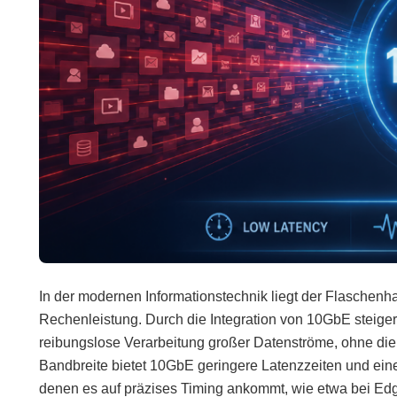
In der modernen Informationstechnik liegt der Flaschen
Rechenleistung. Durch die Integration von 10GbE steige
reibungslose Verarbeitung großer Datenströme, ohne di
Bandbreite bietet 10GbE geringere Latenzzeiten und eine
denen es auf präzises Timing ankommt, wie etwa bei Edg