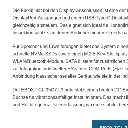
Die Flexibilität bei den Display-Anschlüssen ist eine d
DisplayPort-Ausgängen und einem USB Type-C DisplayP
gleichzeitig ansteuern. Das eignet sich ideal für Kontro
Inspektionsplätze, an denen Bediener mehrere Feeds par
Für Speicher und Erweiterungen bietet das System einen
schnelle NVMe-SSDs sowie einen M.2 E-Key-Steckplatz (
WLAN/Bluetooth-Module. SATA III steht für zusätzlichen S
zur Integration industrieller E/As. Vier COM-Ports (zwe
Anbindung klassischer serieller Geräte, wie sie in der Ind
Der EBOX-TGL-35G7-L3 unterstützt einen breiten DC-Ein
Buchse für vibrationsanfällige Installationen. Das macht
und Hochfrequenz-Datenerfassung, wo eine stabile, berec
EBOX-TGL-35