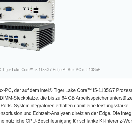
 Tiger Lake Core™ i5-1135G7 Edge-AI-Box-PC mit 10GbE
ox-PC, der auf dem Intel® Tiger Lake Core™ i5-1135G7 Prozess
MM-Steckplätze, die bis zu 64 GB Arbeitsspeicher unterstütz
orts. Systemintegratoren erhalten damit eine leistungsstarke
orfusion und Echtzeit-Analysen direkt an der Edge. Die integri
eine nützliche GPU-Beschleunigung für schlanke KI-Inferenz-Wo