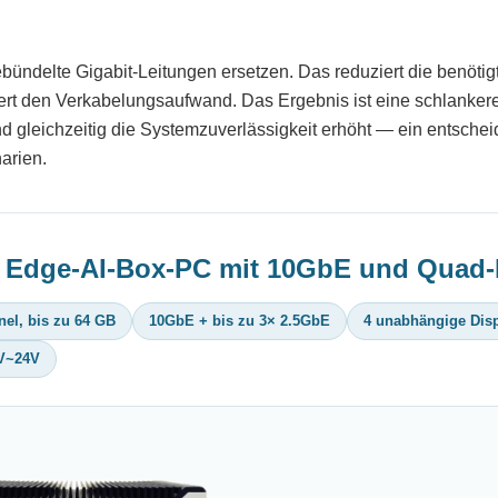
delte Gigabit-Leitungen ersetzen. Das reduziert die benötigt
ert den Verkabelungsaufwand. Das Ergebnis ist eine schlankere,
nd gleichzeitig die Systemzuverlässigkeit erhöht — ein entsche
arien.
 Edge-AI-Box-PC mit 10GbE und Quad-
el, bis zu 64 GB
10GbE + bis zu 3× 2.5GbE
4 unabhängige Dis
V~24V