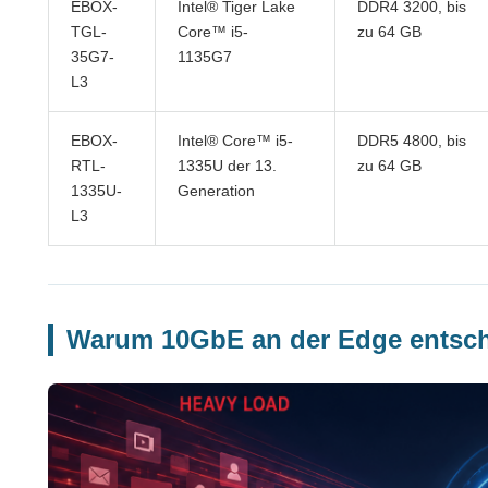
EBOX-
Intel® Tiger Lake
DDR4 3200, bis
TGL-
Core™ i5-
zu 64 GB
35G7-
1135G7
L3
EBOX-
Intel® Core™ i5-
DDR5 4800, bis
RTL-
1335U der 13.
zu 64 GB
1335U-
Generation
L3
Warum 10GbE an der Edge entsch