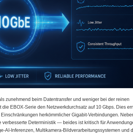
hals zunehmend beim Datentransfer und weniger bei der reinen
rt die EBOX-Serie den Netzwerkdurchsatz auf 10 Gbps. Dies er
e Einschränkungen herkömmlicher Gigabit-Verbindungen. Neben
 verbesserte Deterministik — beides ist kritisch für Anwendung
e-AI-Inferenzen, Multikamera-Bildverarbeitungssystemen und 