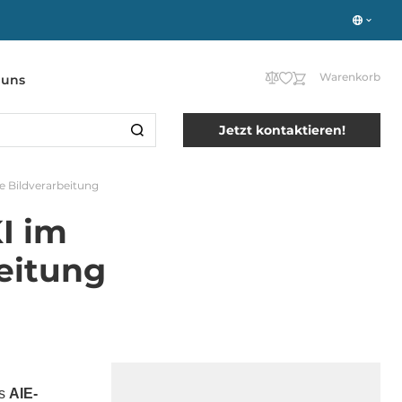
Warenkorb
 uns
Jetzt kontaktieren!
e Bildverarbeitung
I im
eitung
as
AIE-