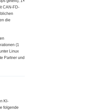
s geteilt), 1×
mit CAN-FD-
üblichen
en die
ten
ationen (1
unter Linux
te Partner und
n KI-
ie folgende