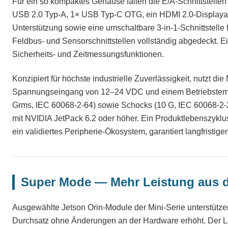
Für ein so kompaktes Gehäuse fallen die E/A-Schnittstellen
USB 2.0 Typ-A, 1× USB Typ-C OTG, ein HDMI 2.0-Displayau
Unterstützung sowie eine umschaltbare 3-in-1-Schnittstelle
Feldbus- und Sensorschnittstellen vollständig abgedeckt. E
Sicherheits- und Zeitmessungsfunktionen.
Konzipiert für höchste industrielle Zuverlässigkeit, nutzt die
Spannungseingang von 12–24 VDC und einem Betriebstempe
Grms, IEC 60068-2-64) sowie Schocks (10 G, IEC 60068-2-27)
mit NVIDIA JetPack 6.2 oder höher. Ein Produktlebenszyklus
ein validiertes Peripherie-Ökosystem, garantiert langfristig
Super Mode — Mehr Leistung aus 
Ausgewählte Jetson Orin-Module der Mini-Serie unterstütz
Durchsatz ohne Änderungen an der Hardware erhöht. Der Lei