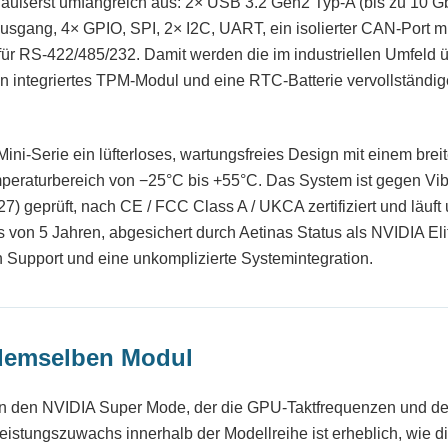
 äußerst umfangreich aus: 2× USB 3.2 Gen2 Typ-A (bis zu 10 Gbp
sgang, 4× GPIO, SPI, 2× I2C, UART, ein isolierter CAN-Port 
 für RS-422/485/232. Damit werden die im industriellen Umfeld 
in integriertes TPM-Modul und eine RTC-Batterie vervollständig
 Mini-Serie ein lüfterloses, wartungsfreies Design mit einem brei
raturbereich von −25°C bis +55°C. Das System ist gegen Vibr
 geprüft, nach CE / FCC Class A / UKCA zertifiziert und läuft 
 von 5 Jahren, abgesichert durch Aetinas Status als NVIDIA Eli
en Support und eine unkomplizierte Systemintegration.
demselben Modul
en den NVIDIA Super Mode, der die GPU-Taktfrequenzen und de
stungszuwachs innerhalb der Modellreihe ist erheblich, wie d