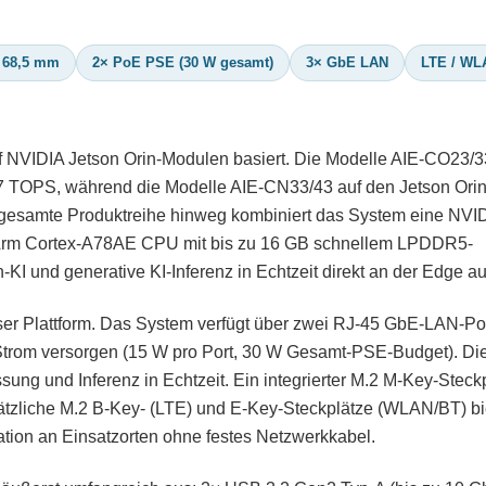
× 68,5 mm
2× PoE PSE (30 W gesamt)
3× GbE LAN
LTE / WL
 auf NVIDIA Jetson Orin-Modulen basiert. Die Modelle AIE-CO23/
 67 TOPS, während die Modelle AIE-CN33/43 auf den Jetson Orin
 gesamte Produktreihe hinweg kombiniert das System eine NVI
e Arm Cortex-A78AE CPU mit bis zu 16 GB schnellem LPDDR5-
-KI und generative KI-Inferenz in Echtzeit direkt an der Edge a
er Plattform. Das System verfügt über zwei RJ-45 GbE-LAN-Po
trom versorgen (15 W pro Port, 30 W Gesamt-PSE-Budget). Die
sung und Inferenz in Echtzeit. Ein integrierter M.2 M-Key-Steckp
tzliche M.2 B-Key- (LTE) und E-Key-Steckplätze (WLAN/BT) bie
tion an Einsatzorten ohne festes Netzwerkkabel.