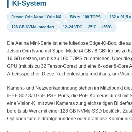
KI-System
Jetson Orin Nano / Orin NX
Bis zu 100 TOPS
132 × 91,5 
128 GB NVMe integriert
12–24 VDC · −25°C ~ +55°C
Die Aetina Mini-Serie ist eine lüfterlose Edge-KI-Box, die
Jetson Orin Nano mit Super Mode (4 GB / 8 GB) für bis zu
16 GB) setzen, um bis zu 100 TOPS zu erreichen. Über die
GPU (mit bis zu 32 Tensor-Cores) und eine 6- oder 8-Cor
Arbeitsspeicher. Diese Rechenleistung reicht aus, um Vision
Kamera- und Netzwerkanbindung stehen im Mittelpunkt dies
IEEE 802.3af GbE-PSE-Ports, die PoE-Kameras direkt mit S
eine Vision-KI mit zwei Kameras zur gleichzeitigen Bilderfas
bereits ab Werk mit einer 128 GB NVMe-SSD bestückt. Zusä
Optionen für die drahtgebundene oder drahtlose Kommunika