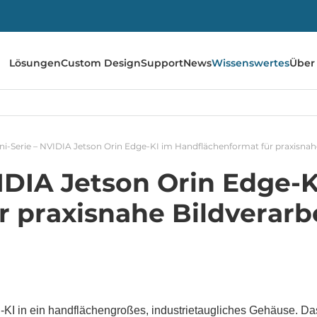
Lösungen
Custom Design
Support
News
Wissenswertes
Über
ni-Serie – NVIDIA Jetson Orin Edge-KI im Handflächenformat für praxisnah
VIDIA Jetson Orin Edge-K
r praxisnahe Bildverarb
on-KI in ein handflächengroßes, industrietaugliches Gehäuse. D