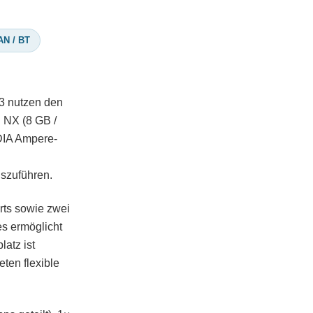
AN / BT
33 nutzen den
 NX (8 GB /
DIA Ampere-
uszuführen.
rts sowie zwei
s ermöglicht
latz ist
ten flexible