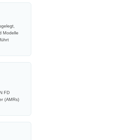
sgelegt,
d Modelle
führt
AN FD
ter (AMRs)