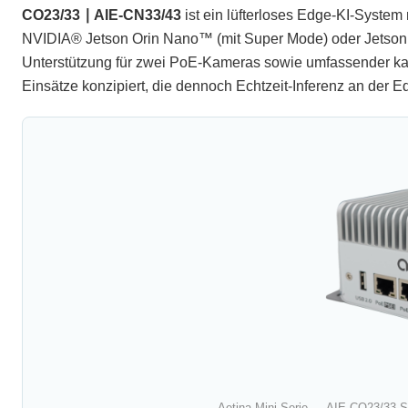
CO23/33 ∣ AIE-CN33/43
ist ein lüfterloses Edge-KI-Syste
NVIDIA® Jetson Orin Nano™ (mit Super Mode) oder Jetson O
Unterstützung für zwei PoE-Kameras sowie umfassender kabel
Einsätze konzipiert, die dennoch Echtzeit-Inferenz an der E
Aetina Mini-Serie — AIE-CO23/33-