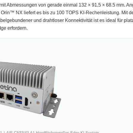
m mit Abmessungen von gerade einmal 132 × 91,5 × 68.5 mm. An
rin™ NX liefert es bis zu 100 TOPS KI-Rechenleistung. Mit d
gebundener und drahtloser Konnektivität ist es ideal für platz
dge erfordern.
S1 ∣ AIE-CN33/43-A1 Handflächengroßes Edge-KI-System