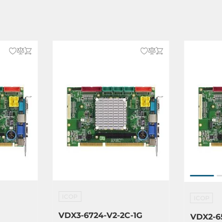
3x10-pin RS-232, 44-pin LCD, 20-pin
eset, 2x20-pin LVDS, 4-pin Mic-in,
, 4-pin Line-out, 8-pin Ethernet,
GA, PS/2 Keyboard/Mouse, RJ45, DC
al block)
ndows Embedded Compact 7,
, Windows 7, Windows Embedded
 Windows Embedded Standard
OS, FreeBSD, POSReady, Vxworks,
ICOP
ICOP
VDX3-6724-V2-2C-1G
VDX2-6