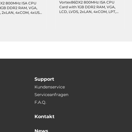
Vortex86DX2 800MHz ISA CPU
DX2 800MHz ISA CPU
Card with 1GB DDR2 RAM, VGA,
 1GB DDR2 RAM, VGA,
LCD, LVDS, 2xLAN, 4xCOM, LPT,
2xLAN, 4xCOM, 4xUSB,
4xUSB, Audio, SATA, eMMC,
A, PS2 Touch Screen,
PWMx16, Operating Temp -20..70
Temp -20..70 C
C
Support
Kundenservice
Serviceanfragen
F.A.Q.
Kontakt
News