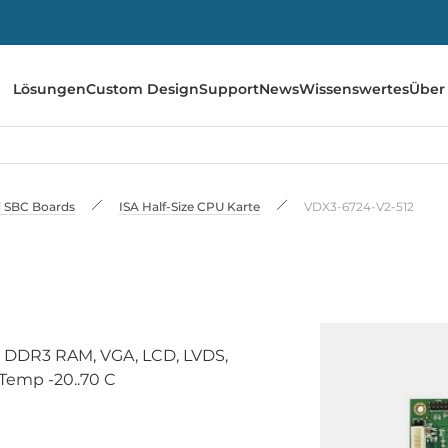
Lösungen
Custom Design
Support
News
Wissenswertes
Über
 SBC Boards
ISA Half-Size CPU Karte
VDX3-6724-V2-512
B DDR3 RAM, VGA, LCD, LVDS,
Temp -20..70 C