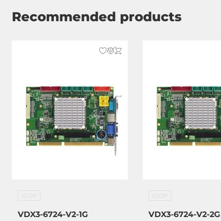
Intern
26-pin LPT, 
Recommended products
GPIO, 2-pin R
2x10-pin USB
7xSATA 2
Schnittstellen
DB9, DB15 V
input (termin
Software
Betriebssystemkompatibilität
MS DOS, Wi
Windows XP
Standard 7,
2009, Linux 
QNX
ICOP
ICOP
Maße und Gewicht
VDX3-6724-V2-1G
VDX3-6724-V2-2G