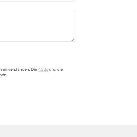
n einverstanden. Die
AGBs
und die
nen.