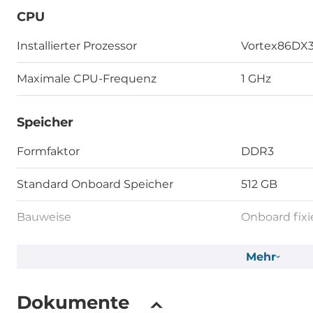
CPU
Installierter Prozessor
Vortex86DX
Maximale CPU-Frequenz
1 GHz
Speicher
Formfaktor
DDR3
Standard Onboard Speicher
512 GB
Bauweise
Onboard fixi
Mehr
Grafik
Grafikcontroller
integriert im
Dokumente