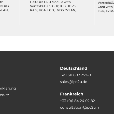
ith
Half-Size CPU Module with
Vortex86
B DDR3
Vortex86DX3 1GHz, 1GB DDR3
Card with
2xLAN,
RAM, VGA, LCD, LVDS, 2xLAN,
LCD, LVDS, 
SATA,
4xCOM, 4xUSB, Audio, SATA,
Audio, SAT
20..70 C
GPIO, Operating Temp -10..60 C
Operating 
Deutschland
+49 511 807 259-0
sales@ipc2u.de
erklärung
Frankreich
ssitz
+33 (0)1 84 24 02 82
consultation@ipc2u.fr