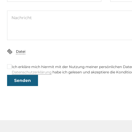
RS-232/485
2
USB gesamt
4
Nachricht
USB 2.0
4
LPT
LPT
Datei
Digital Eingang / Ausgang
Ich erkläre mich hiermit mit der Nutzung meiner persönlichen Date
Datenschutzerklärung
habe ich gelesen und akzeptiere die Konditio
Gesamtanzahl
16
Senden
Schnittstelle
SATA 2
1
Schnittstellen