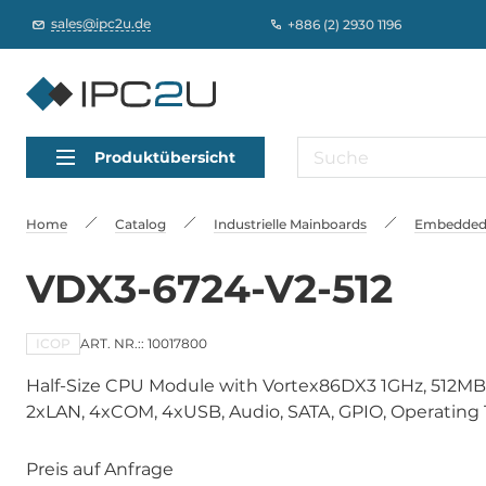
sales@ipc2u.de
+886 (2) 2930 1196
Produktübersicht
Home
Catalog
Industrielle Mainboards
Embedded
VDX3-6724-V2-512
ICOP
ART. NR.:: 10017800
Half-Size CPU Module with Vortex86DX3 1GHz, 512M
2xLAN, 4xCOM, 4xUSB, Audio, SATA, GPIO, Operating 
Preis auf Anfrage