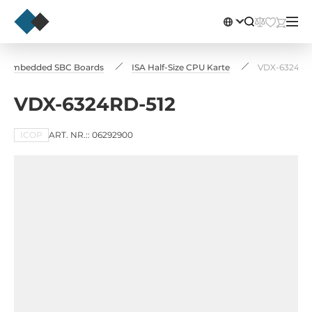
Embedded SBC Boards
ISA Half-Size CPU Karte
VDX-6324RD
VDX-6324RD-512
ICOP
ART. NR.:: 06292900