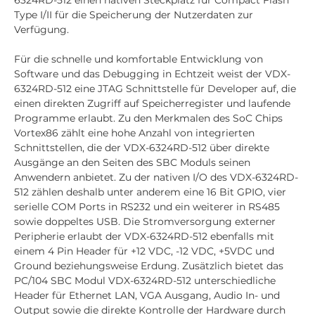
6324RD-512 einen nativen Steckplatz für Compact Flash
Type I/II für die Speicherung der Nutzerdaten zur
Verfügung.
Für die schnelle und komfortable Entwicklung von
Software und das Debugging in Echtzeit weist der VDX-
6324RD-512 eine JTAG Schnittstelle für Developer auf, die
einen direkten Zugriff auf Speicherregister und laufende
Programme erlaubt. Zu den Merkmalen des SoC Chips
Vortex86 zählt eine hohe Anzahl von integrierten
Schnittstellen, die der VDX-6324RD-512 über direkte
Ausgänge an den Seiten des SBC Moduls seinen
Anwendern anbietet. Zu der nativen I/O des VDX-6324RD-
512 zählen deshalb unter anderem eine 16 Bit GPIO, vier
serielle COM Ports in RS232 und ein weiterer in RS485
sowie doppeltes USB. Die Stromversorgung externer
Peripherie erlaubt der VDX-6324RD-512 ebenfalls mit
einem 4 Pin Header für +12 VDC, -12 VDC, +5VDC und
Ground beziehungsweise Erdung. Zusätzlich bietet das
PC/104 SBC Modul VDX-6324RD-512 unterschiedliche
Header für Ethernet LAN, VGA Ausgang, Audio In- und
Output sowie die direkte Kontrolle der Hardware durch