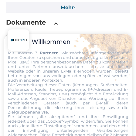
Speicher
Mehr
Formfaktor
Dokumente
DDR2
Standard Onboard Speicher
Dokumente
Willkommen
0.5 GB
Mit unseren 3
Partnern
, wir möchten Informationen auf
VDX_6324D__23486805.pdf
Ihren Geräten zu speichern und darauf zuzugreifen (Cookies,
Bauweise
Pixel, usw.), Ihre personenbezogenen Daten zu kombinieren
Onboard fixiert
und unter Partnern auszutauschen – ob sie auf dieser
Website oder in unseren E-Mails erhoben wurden, bereits
bei einigen von uns vorliegen oder später erfasst werden,
Produktanfrage
auch in anderen Kontexten.
Grafik
Die Verarbeitung dieser Daten (Kennungen, Surfverhalten,
Präferenzen, Käufe, Treueprogramme, IP-Adressen und E-
Mail-Adressen, Standort, usw.) ermöglicht die Entwicklung
Grafikcontroller
Wählen Sie einen Service aus
sowie das Angebot von Diensten und Werbung auf Ihren
XGI Volari Z9s
verschiedenen Geräten (auch per E-Mail), deren
Personalisierung, die Messung ihrer Leistung sowie die
Zielgruppenanalyse.
Schnitstellen
Sie können „alle akzeptieren“ und Ihre Einwilligung
Vor- und Nachname
jederzeit über das „Cookie“-Symbol
widerrufen. Sie können
VGA
auch „detaillierte Einstellungen“ vornehmen, und den nicht
der Einwilligung unterliegenden Verarbeitungen
widersprechen. Diese Entscheidungen bleiben für 2 Monate