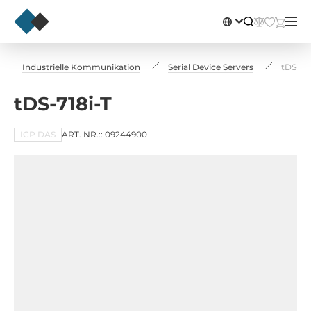
Industrielle Kommunikation
Serial Device Servers
tDS-718
tDS-718i-T
ICP DAS
ART. NR.:: 09244900