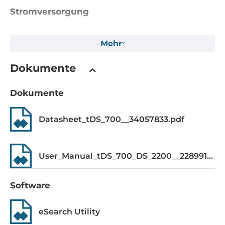
Stromversorgung
Eingangsspannung DC
Mehr
12..48 V
Dokumente
Betriebsbedingungen
Maximale Betriebstemperatur
Dokumente
-25..75 °C
Datasheet_tDS_700__34057833.pdf
Aufbau
Gehäuse
User_Manual_tDS_700_DS_2200__22899107.pdf
Kunststoffgehäuse
Software
Einbaumöglichkeit
DIN-Rail mount
eSearch Utility