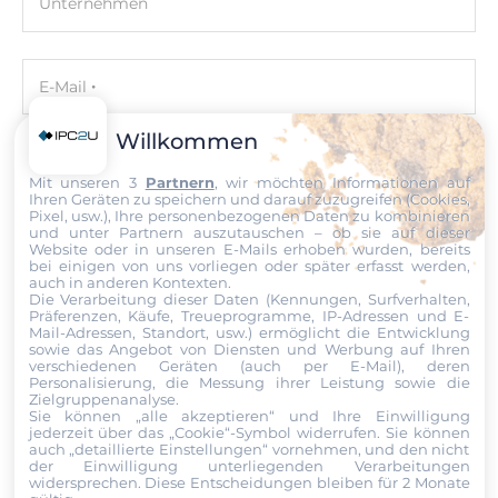
Unternehmen
E-Mail
Willkommen
Telefon
Mit unseren 3
Partnern
, wir möchten Informationen auf
Ihren Geräten zu speichern und darauf zuzugreifen (Cookies,
Pixel, usw.), Ihre personenbezogenen Daten zu kombinieren
und unter Partnern auszutauschen – ob sie auf dieser
Website oder in unseren E-Mails erhoben wurden, bereits
Nachricht
bei einigen von uns vorliegen oder später erfasst werden,
auch in anderen Kontexten.
Die Verarbeitung dieser Daten (Kennungen, Surfverhalten,
Präferenzen, Käufe, Treueprogramme, IP-Adressen und E-
Mail-Adressen, Standort, usw.) ermöglicht die Entwicklung
sowie das Angebot von Diensten und Werbung auf Ihren
verschiedenen Geräten (auch per E-Mail), deren
Datei
Personalisierung, die Messung ihrer Leistung sowie die
Zielgruppenanalyse.
Sie können „alle akzeptieren“ und Ihre Einwilligung
Ich erkläre mich hiermit mit der Nutzung meiner persönlichen
jederzeit über das „Cookie“-Symbol
widerrufen. Sie können
Daten einverstanden. Die
AGBs
und die
Datenschutzerklärung
auch „detaillierte Einstellungen“ vornehmen, und den nicht
habe ich gelesen und akzeptiere die Konditionen.
der Einwilligung unterliegenden Verarbeitungen
widersprechen. Diese Entscheidungen bleiben für 2 Monate