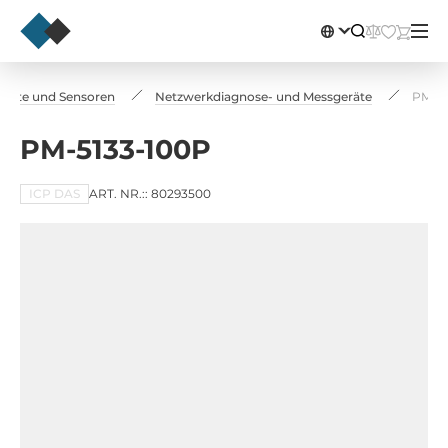
eräte und Sensoren
Netzwerkdiagnose- und Messgeräte
PM-51
PM-5133-100P
ICP DAS
ART. NR.:: 80293500