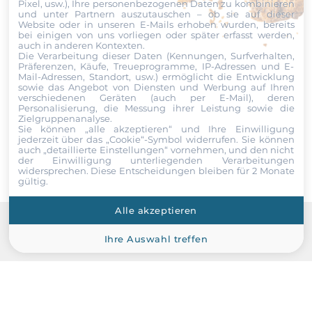
Pixel, usw.), Ihre personenbezogenen Daten zu kombinieren
True RMS voltage (Vrms), True RMS current (Irms), Active
und unter Partnern auszutauschen – ob sie auf dieser
Website oder in unseren E-Mails erhoben wurden, bereits
Power (kW), Active Energy (kWh), Apparent Power (kVA),
bei einigen von uns vorliegen oder später erfasst werden,
Datei
Apparent Energy (kVAh), Reactive Power (kVAR), Reactive
auch in anderen Kontexten.
Energy (kVARh), Power Factor (PF), Frequency
Die Verarbeitung dieser Daten (Kennungen, Surfverhalten,
Präferenzen, Käufe, Treueprogramme, IP-Adressen und E-
Ich erkläre mich hiermit mit der Nutzung meiner persönlichen
Mail-Adressen, Standort, usw.) ermöglicht die Entwicklung
Daten einverstanden. Die
AGBs
und die
Datenschutzerklärung
sowie das Angebot von Diensten und Werbung auf Ihren
Digital Ausgang
habe ich gelesen und akzeptiere die Konditionen.
verschiedenen Geräten (auch per E-Mail), deren
Personalisierung, die Messung ihrer Leistung sowie die
Zielgruppenanalyse.
Gesamtanzahl
Senden
Sie können „alle akzeptieren“ und Ihre Einwilligung
2
jederzeit über das „Cookie“-Symbol
widerrufen. Sie können
auch „detaillierte Einstellungen“ vornehmen, und den nicht
der Einwilligung unterliegenden Verarbeitungen
Typ
widersprechen. Diese Entscheidungen bleiben für 2 Monate
gültig.
Electromagnetic relay
Alle akzeptieren
Betriebsbedingungen
Recommended products
Ihre Auswahl treffen
Maximale Betriebstemperatur
-20..50 °C
Luftfeuchtigkeit