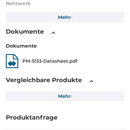
Netzwerk
Industrieprotokolle
Mehr
Modbus RTU
Dokumente
Stromversorgung
Dokumente
Eingangsspannung DC
12..48 V
PM-5133-Datasheet.pdf
Schnittstellen Seriell / Parallel
Vergleichbare Produkte
COM gesamt
1
Mehr
RS-485
1
Produktanfrage
USB gesamt