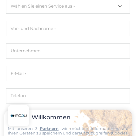
1
Wählen Sie einen Service aus
Strom- /Spannungsmessung AC
Vor- und Nachname
Frequenz
50/60 Hz
Unternehmen
Spannungseingang
10...500V AC
Spannungsmesskanäle
E-Mail
1 (Drei Phasen)
Stromeingang
Telefon
60 А
CT Type
Willkommen
Nachricht
Split-core CT
Mit unseren 3
Partnern
, wir möchten Informationen auf
Ihren Geräten zu speichern und darauf zuzugreifen (Cookies,
Messbereich