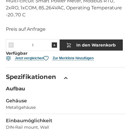
Multi-circuit Smart Power Meter, Modbus RTU,
2xRO, 1xCOM, 85..264VAC, Operating Temperature
-20..70 C
Preis auf Anfrage
In den Warenkorb
Verfügbar
Jetzt vergleichen
Zur Merkliste hinzufügen
Spezifikationen
Aufbau
Gehäuse
Metallgehäuse
Einbaumöglichkeit
DIN-Rail mount, Wall