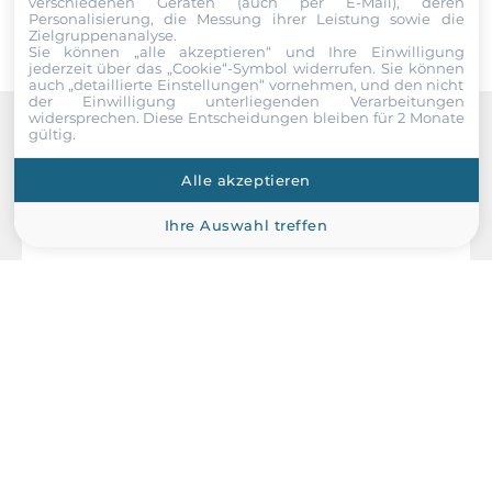
verschiedenen Geräten (auch per E-Mail), deren
Personalisierung, die Messung ihrer Leistung sowie die
Zielgruppenanalyse.
Sie können „alle akzeptieren“ und Ihre Einwilligung
jederzeit über das „Cookie“-Symbol
widerrufen. Sie können
auch „detaillierte Einstellungen“ vornehmen, und den nicht
der Einwilligung unterliegenden Verarbeitungen
widersprechen. Diese Entscheidungen bleiben für 2 Monate
gültig.
Recommended products
Alle akzeptieren
Ihre Auswahl treffen