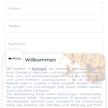
57 mm
E-Mail
Höhe
134 mm
Telefon
Maße
Bruttogewicht
Nachricht
1 kg
Willkommen
Nettogewicht
0.5 kg
Mit unseren 3
Partnern
, wir möchten Informationen auf
Datei
Ihren Geräten zu speichern und darauf zuzugreifen (Cookies,
Pixel, usw.), Ihre personenbezogenen Daten zu kombinieren
und unter Partnern auszutauschen – ob sie auf dieser
Ich erkläre mich hiermit mit der Nutzung meiner persönlichen
Website oder in unseren E-Mails erhoben wurden, bereits
Daten einverstanden. Die
AGBs
und die
Datenschutzerklärung
bei einigen von uns vorliegen oder später erfasst werden,
auch in anderen Kontexten.
habe ich gelesen und akzeptiere die Konditionen.
Die Verarbeitung dieser Daten (Kennungen, Surfverhalten,
Präferenzen, Käufe, Treueprogramme, IP-Adressen und E-
Mail-Adressen, Standort, usw.) ermöglicht die Entwicklung
Senden
sowie das Angebot von Diensten und Werbung auf Ihren