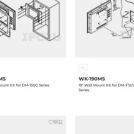
IEI
MS
WK-190MS
ount Kit for DM-150G Series
19" Wall Mount Kit for DM-F12/1
Series