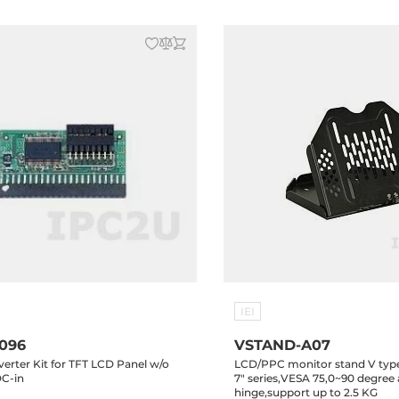
IEI
096
VSTAND-A07
erter Kit for TFT LCD Panel w/o
LCD/PPC monitor stand V type,
DC-in
7" series,VESA 75,0~90 degree 
hinge,support up to 2.5 KG