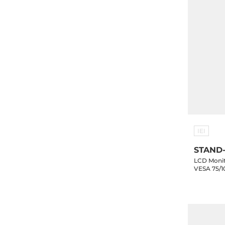
IEI
STAND-
LCD Monit
VESA 75/