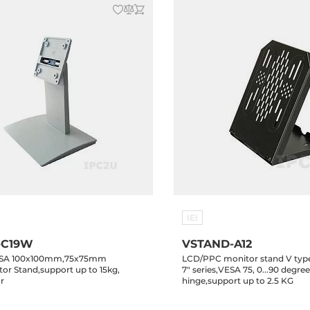
IEI
-C19W
VSTAND-A12
 VESA 100x100mm,75x75mm
LCD/PPC monitor stand V type,
or Stand,support up to 15kg,
7" series,VESA 75, 0...90 degre
r
hinge,support up to 2.5 KG