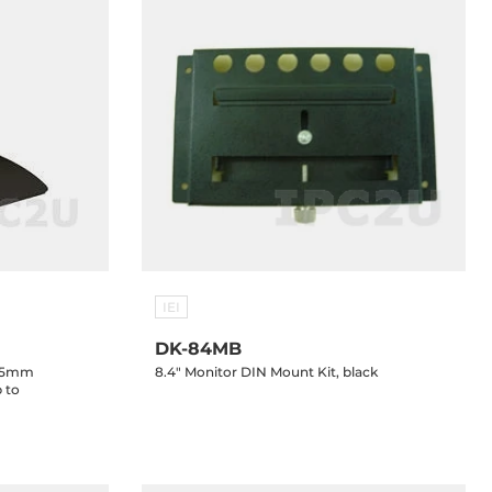
IEI
DK-84MB
x75mm
8.4" Monitor DIN Mount Kit, black
 to