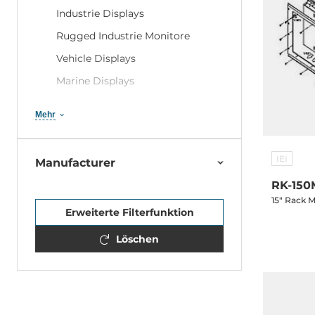
Industrie Displays
Rugged Industrie Monitore
Vehicle Displays
Marine Displays
Medizinische Displays
Mehr
Industrie Open Frame Displays
IEI
Manufacturer
RK-150
15" Rack M
Erweiterte Filterfunktion
Löschen