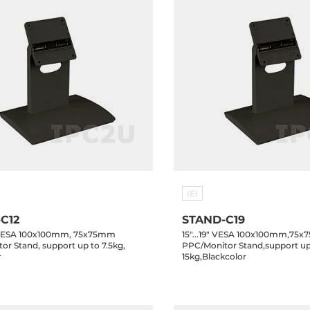
IEI
C12
STAND-C19
1" VESA 100x100mm, 75x75mm
15"...19" VESA 100x100mm,75
or Stand, support up to 7.5kg,
PPC/Monitor Stand,support up
r
15kg,Blackcolor