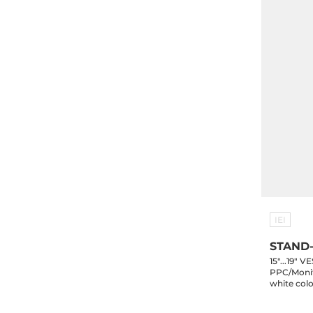
IEI
STAND
15"...19"
PPC/Monit
white colo