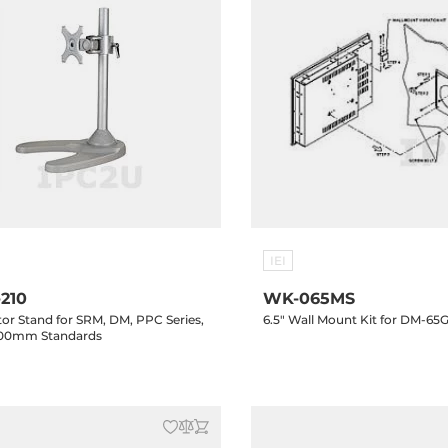
IEI
210
WK-065MS
or Stand for SRM, DM, PPC Series,
6.5" Wall Mount Kit for DM-65G
100mm Standards