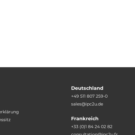
Deutschland
+49 511 807 259-0
sales@ipc2u.de
erklärung
Frankreich
ssitz
+33 (0)1 84 24 02 82
consultation@ipc2u.fr