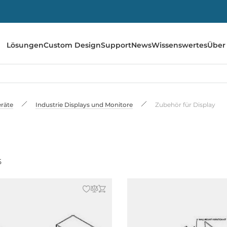
Lösungen
Custom Design
Support
News
Wissenswertes
Über
räte
Industrie Displays und Monitore
Zubehör für Display
5