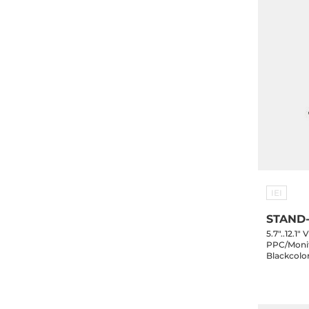
IEI
STAND-
5.7"..12.
PPC/Monit
Blackcolo