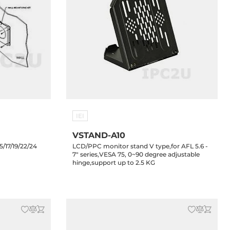
IEI
VSTAND-A10
5/17/19/22/24
LCD/PPC monitor stand V type,for AFL 5.6 -
7" series,VESA 75, 0~90 degree adjustable
hinge,support up to 2.5 KG