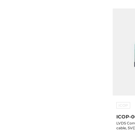
ICOP
ICOP-0
LVDS Conv
cable, 5V