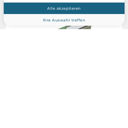
Alle akzeptieren
Ihre Auswahl treffen
Planet
MFB-TFB60
WDM TX1310, 60km, 100Mbps SFP fiber transceiver, DDM
Supported, -40..+70C Operation Temperature