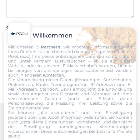
Datei
Willkommen
Ich erkläre mich hiermit mit der Nutzung meiner persönlichen
Mit unseren 3
Partnern
, wir möchten Informationen auf
Daten einverstanden. Die
AGBs
und die
Datenschutzerklärung
Ihren Geräten zu speichern und darauf zuzugreifen (Cookies,
habe ich gelesen und akzeptiere die Konditionen.
Pixel, usw.), Ihre personenbezogenen Daten zu kombinieren
und unter Partnern auszutauschen – ob sie auf dieser
Website oder in unseren E-Mails erhoben wurden, bereits
Senden
bei einigen von uns vorliegen oder später erfasst werden,
auch in anderen Kontexten.
Die Verarbeitung dieser Daten (Kennungen, Surfverhalten,
Präferenzen, Käufe, Treueprogramme, IP-Adressen und E-
Mail-Adressen, Standort, usw.) ermöglicht die Entwicklung
sowie das Angebot von Diensten und Werbung auf Ihren
verschiedenen Geräten (auch per E-Mail), deren
Personalisierung, die Messung ihrer Leistung sowie die
Zielgruppenanalyse.
Sie können „alle akzeptieren“ und Ihre Einwilligung
jederzeit über das „Cookie“-Symbol
widerrufen. Sie können
Recommended products
auch „detaillierte Einstellungen“ vornehmen, und den nicht
der Einwilligung unterliegenden Verarbeitungen
widersprechen. Diese Entscheidungen bleiben für 2 Monate
gültig.