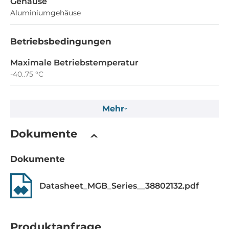
Gehäuse
Aluminiumgehäuse
Betriebsbedingungen
Maximale Betriebstemperatur
-40..75 °C
Maße
Mehr
Bruttogewicht
Dokumente
1.4 kg
Nettogewicht
Dokumente
0.68 kg
Datasheet_MGB_Series__38802132.pdf
Produktanfrage