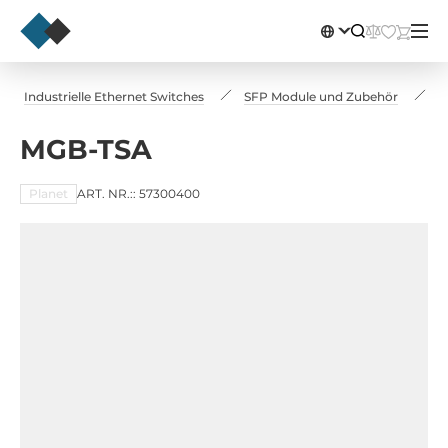
Industrielle Ethernet Switches
SFP Module und Zubehör
M
MGB-TSA
Planet
ART. NR.:: 57300400