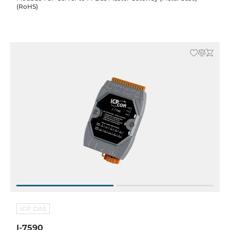
(RoHS)
ICP DAS
I-7590