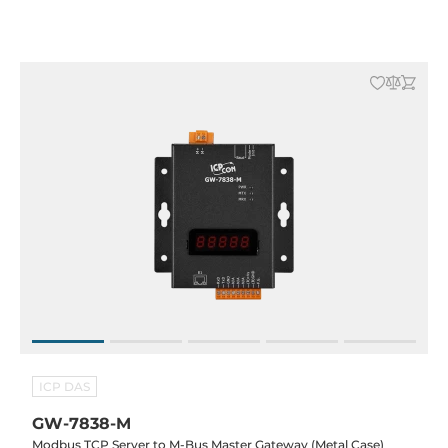
ICP DAS
GW-7838-M
Modbus TCP Server to M-Bus Master Gateway (Metal Case)