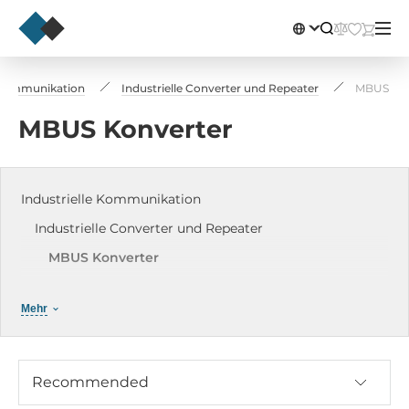
e Kommunikation
Industrielle Converter und Repeater
MBUS Kon
MBUS Konverter
Industrielle Kommunikation
Industrielle Converter und Repeater
MBUS Konverter
RS-232/422/485 Konverter und Repeater
Mehr
RS-232, RS-422/485 Repeater
RS-485 Schnittstellenverteiler
USB zu RS-232/422/485 Konverter
Recommended
ICP-DAS CAN Konverter und Repeater