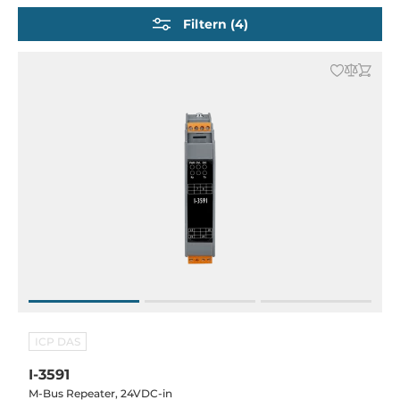
ICP-DAS PROFIBUS / PROFINET Konverter und
Filtern (4)
Repeater
HART Konverter
USB Hubs
EtherCAT Hubs
Industrielle Bluetooth Konverter
DSL Ethernet Extender
RS-232 Reichweiten-Extender
ISD
RS-485/RS-232 zu ZigBee Konverter
ICP DAS
I-3591
M-Bus Repeater, 24VDC-in