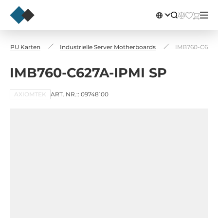
und CPU Karten
Industrielle Server Motherboards
IMB760-C627A
IMB760-C627A-IPMI SP
AXIOMTEK
ART. NR.:: 09748100