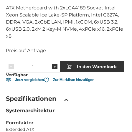
ATX Motherboard with 2xLGA4189 Socket Intel
Xeon Scalable Ice Lake-SP Platform, Intel C627A,
DDR4, VGA, 2xGbE LAN, IPMI, 1xCOM, 6xUSB 3.2,
6xUSB 2.0, 2xM.2 Key-M NVMe, 4xPCIe x16, 2xPCIe
x8
Preis auf Anfrage
In den Warenkorb
Verfügbar
Jetzt vergleichen
Zur Merkliste hinzufügen
Spezifikationen
Systemarchitektur
Formfaktor
Extended ATX