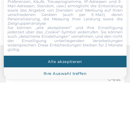
Präferenzen, Käufe, Treueprogramme, IP-Adressen und E-
Mail-Adressen, Standort, usw.) ermöglicht die Entwicklung
RS-232/422/485
sowie das Angebot von Diensten und Werbung auf Ihren
1
Senden
verschiedenen Geräten (auch per E-Mail), deren
Personalisierung, die Messung ihrer Leistung sowie die
Zielgruppenanalyse.
USB gesamt
Sie können „alle akzeptieren“ und Ihre Einwilligung
jederzeit über das „Cookie“-Symbol
widerrufen. Sie können
12
auch „detaillierte Einstellungen“ vornehmen, und den nicht
der Einwilligung unterliegenden Verarbeitungen
widersprechen. Diese Entscheidungen bleiben für 2 Monate
USB 2.0
gültig.
6
Recommended products
Alle akzeptieren
USB v3.x
6
Ihre Auswahl treffen
Schnittstelle
RAID Levels
1, 5, 10
M.2
1