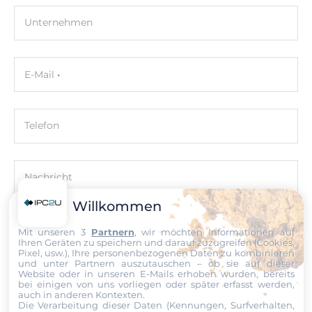
Schnitstellen
Unternehmen
VGA
Ethernet
E-Mail
Controller Typ
Intel i210-AT, Intel X550-AT2
Telefon
Ethernet gesamt
3
Nachricht
10/100/1000 Mbit/s
Willkommen
2
Mit unseren 3
Partnern
, wir möchten Informationen auf
Ihren Geräten zu speichern und darauf zuzugreifen (Cookies,
Schnittstellen Seriell / Parallel
Pixel, usw.), Ihre personenbezogenen Daten zu kombinieren
Datei
und unter Partnern auszutauschen – ob sie auf dieser
Website oder in unseren E-Mails erhoben wurden, bereits
COM gesamt
bei einigen von uns vorliegen oder später erfasst werden,
Ich erkläre mich hiermit mit der Nutzung meiner persönlichen
auch in anderen Kontexten.
1
Daten einverstanden. Die
AGBs
und die
Datenschutzerklärung
Die Verarbeitung dieser Daten (Kennungen, Surfverhalten,
habe ich gelesen und akzeptiere die Konditionen.