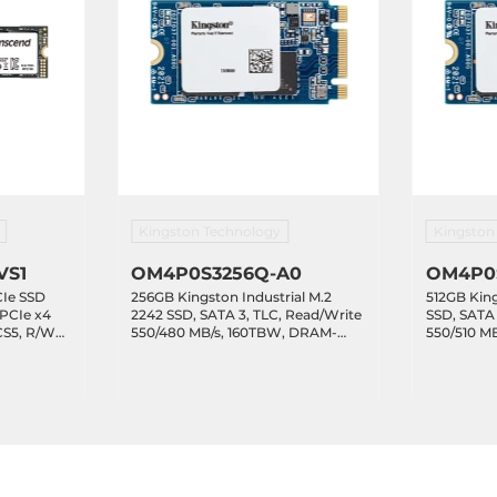
Kingston Technology
Kingston
VS1
OM4P0S3256Q-A0
OM4P0S
CIe SSD
256GB Kingston Industrial M.2
512GB King
 PCIe x4
2242 SSD, SATA 3, TLC, Read/Write
SSD, SATA 
CS5, R/W
550/480 MB/s, 160TBW, DRAM-
550/510 M
ycle,
less, Standard Temperature 0..70C
Standard 
330TBW,
-20..75C