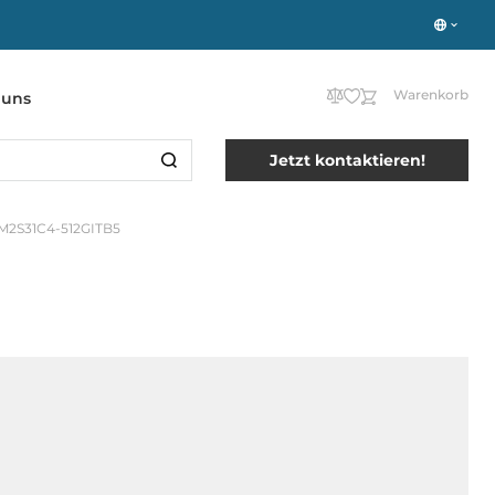
Warenkorb
 uns
Jetzt kontaktieren!
M2S31C4-512GITB5