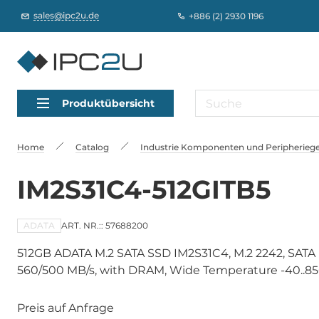
sales@ipc2u.de
+886 (2) 2930 1196
Produktübersicht
Home
Catalog
Industrie Komponenten und Peripheriege
IM2S31C4-512GITB5
ADATA
ART. NR.:: 57688200
512GB ADATA M.2 SATA SSD IM2S31C4, M.2 2242, SATA
560/500 MB/s, with DRAM, Wide Temperature -40..8
Preis auf Anfrage