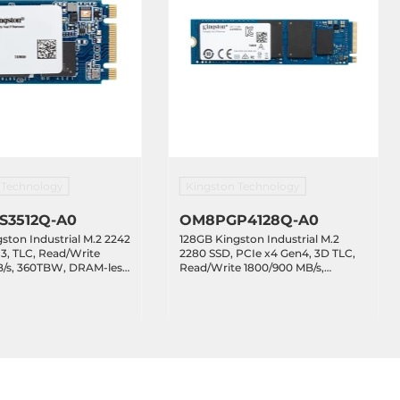
 Technology
Kingston Technology
3512Q-A0
OM8PGP4128Q-A0
ston Industrial M.2 2242
128GB Kingston Industrial M.2
3, TLC, Read/Write
2280 SSD, PCIe x4 Gen4, 3D TLC,
B/s, 360TBW, DRAM-less,
Read/Write 1800/900 MB/s,
Temperature 0..70C
80TBW, DRAM-less, Standard
Temperature 0..70C