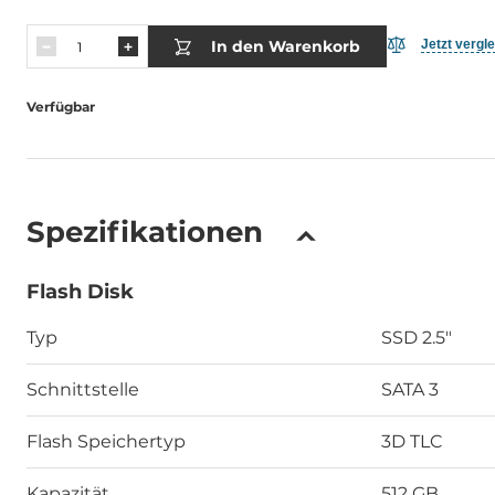
In den Warenkorb
Jetzt vergl
Verfügbar
Spezifikationen
Flash Disk
Typ
SSD 2.5"
Schnittstelle
SATA 3
Flash Speichertyp
3D TLC
Kapazität
512 GB