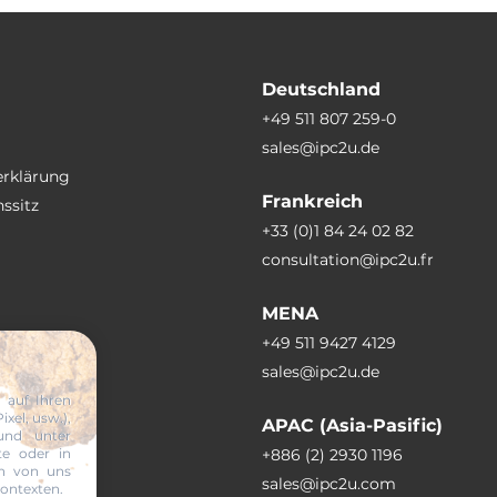
Deutschland
+49 511 807 259-0
sales@ipc2u.de
erklärung
Frankreich
ssitz
+33 (0)1 84 24 02 82
consultation@ipc2u.fr
MENA
+49 511 9427 4129
sales@ipc2u.de
 auf Ihren
xel, usw.),
APAC (Asia-Pasific)
und unter
te oder in
+886 (2) 2930 1196
en von uns
sales@ipc2u.com
Kontexten.