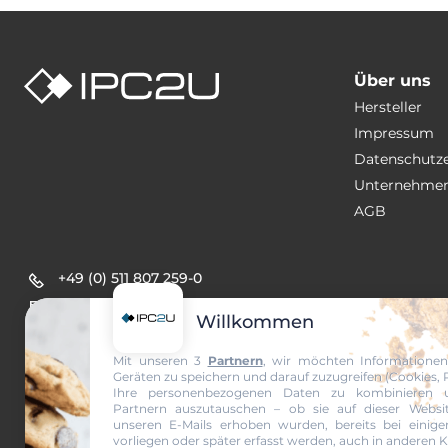
Über uns
Hersteller
Impressum
Datenschutz
Unternehmen
AGB
+49 (0) 511 807 259-0
sales@ipc2u.de
Willkommen
Mit unseren 3
Partnern
, wir möchten Informationen
Geräten zu speichern und darauf zuzugreifen (Cookies, Pi
Ihre personenbezogenen Daten zu kombinieren 
Partnern auszutauschen – ob sie auf dieser Websi
unseren E-Mails erhoben wurden, bereits bei einig
vorliegen oder später erfasst werden, auch in anderen 