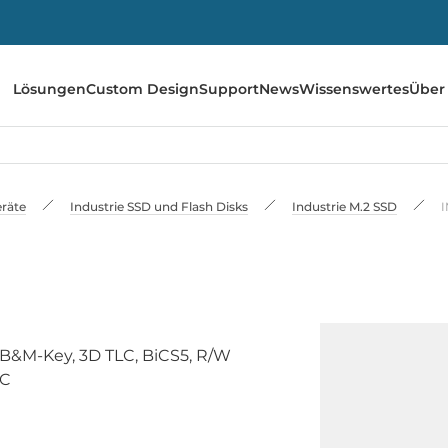
Lösungen
Custom Design
Support
News
Wissenswertes
Über
räte
Industrie SSD und Flash Disks
Industrie M.2 SSD
I
 B&M-Key, 3D TLC, BiCS5, R/W
5C