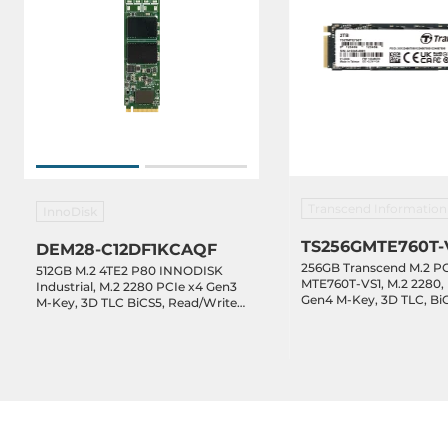
Transcend Information
InnoDisk
TS256GMTE760T-
DEM28-C12DF1KCAQF
256GB Transcend M.2 P
512GB M.2 4TE2 P80 INNODISK
MTE760T-VS1, M.2 2280,
Industrial, M.2 2280 PCIe x4 Gen3
Gen4 M-Key, 3D TLC, Bi
M-Key, 3D TLC BiCS5, Read/Write
3300/1600 MB/s, 3K P/E c
3580/2040 MB/s, Standard
DRAM-less, TCG OPAL, 
Temperature 0...+70C
Operating Temperature 