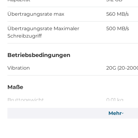
Übertragungsrate max
560 MB/s
Übertragungsrate Maximaler
500 MB/s
Schreibzugriff
Betriebsbedingungen
Vibration
20G (20-200
Maße
Bruttogewicht
0.01 kg
Mehr
Nettogewicht
0.01 kg