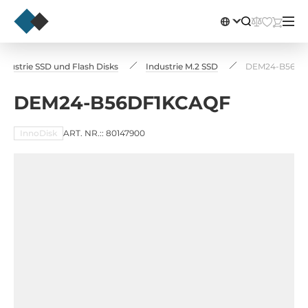
Industrie SSD und Flash Disks
Industrie M.2 SSD
DEM24-B56DF
DEM24-B56DF1KCAQF
InnoDisk
ART. NR.:: 80147900