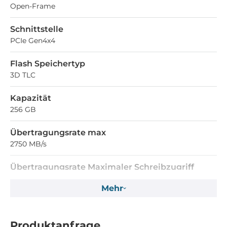
Open-Frame
Schnittstelle
PCIe Gen4x4
Flash Speichertyp
3D TLC
Kapazität
256 GB
Übertragungsrate max
2750 MB/s
Übertragungsrate Maximaler Schreibzugriff
1050 MB/s
Mehr
Stromversorgung
Produktanfrage