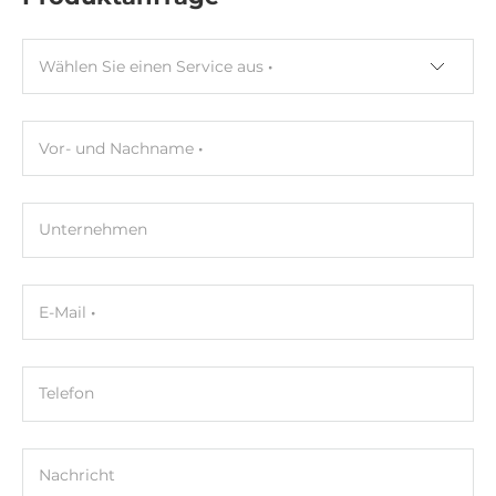
Eingangsspannung DC
3..3 V
Wählen Sie einen Service aus
Strom
1500 mA
Vor- und Nachname
Betriebsbedingungen
Maximale Betriebstemperatur
Unternehmen
0..70 °C
Luftfeuchtigkeit
10-90%
E-Mail
MTBF
3000000 h
Telefon
Maße
Nachricht
Bruttogewicht