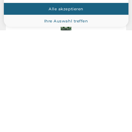
Alle akzeptieren
Ihre Auswahl treffen
InnoDisk
DEM28-C12DF1KCAQF
512GB M.2 4TE2 P80 INNODISK Industrial, M.2 2280 PCIe x4
Gen3 M-Key, 3D TLC BiCS5, Read/Write 3580/2040 MB/s,
Standard Temperature 0...+70C