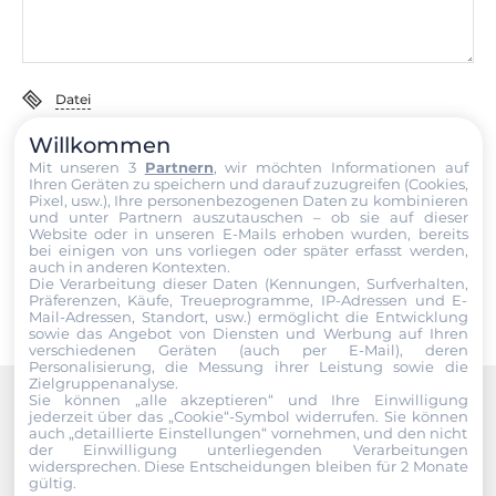
0.01 kg
Nettogewicht
0.01 kg
Datei
Willkommen
Ich erkläre mich hiermit mit der Nutzung meiner persönlichen
Mit unseren 3
Partnern
, wir möchten Informationen auf
Daten einverstanden. Die
AGBs
und die
Datenschutzerklärung
Ihren Geräten zu speichern und darauf zuzugreifen (Cookies,
habe ich gelesen und akzeptiere die Konditionen.
Pixel, usw.), Ihre personenbezogenen Daten zu kombinieren
und unter Partnern auszutauschen – ob sie auf dieser
Website oder in unseren E-Mails erhoben wurden, bereits
Senden
bei einigen von uns vorliegen oder später erfasst werden,
auch in anderen Kontexten.
Die Verarbeitung dieser Daten (Kennungen, Surfverhalten,
Präferenzen, Käufe, Treueprogramme, IP-Adressen und E-
Mail-Adressen, Standort, usw.) ermöglicht die Entwicklung
sowie das Angebot von Diensten und Werbung auf Ihren
verschiedenen Geräten (auch per E-Mail), deren
Personalisierung, die Messung ihrer Leistung sowie die
Zielgruppenanalyse.
Sie können „alle akzeptieren“ und Ihre Einwilligung
jederzeit über das „Cookie“-Symbol
widerrufen. Sie können
Recommended products
auch „detaillierte Einstellungen“ vornehmen, und den nicht
der Einwilligung unterliegenden Verarbeitungen
widersprechen. Diese Entscheidungen bleiben für 2 Monate
gültig.