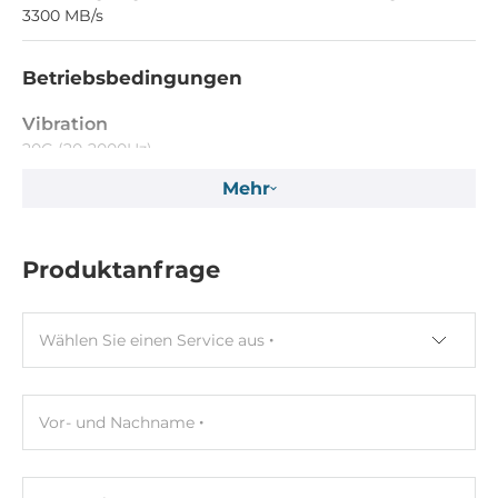
3300 MB/s
Betriebsbedingungen
Vibration
20G (20-2000Hz)
Mehr
Maße
Bruttogewicht
Produktanfrage
0.02 kg
Nettogewicht
Wählen Sie einen Service aus
0.02 kg
Vor- und Nachname