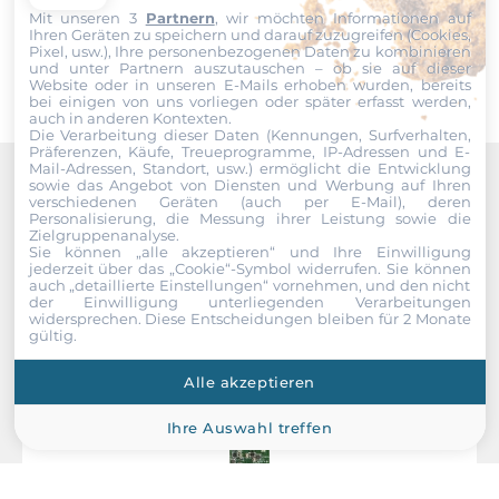
Mit unseren 3
Partnern
, wir möchten Informationen auf
Senden
Ihren Geräten zu speichern und darauf zuzugreifen (Cookies,
Pixel, usw.), Ihre personenbezogenen Daten zu kombinieren
und unter Partnern auszutauschen – ob sie auf dieser
Website oder in unseren E-Mails erhoben wurden, bereits
bei einigen von uns vorliegen oder später erfasst werden,
auch in anderen Kontexten.
Die Verarbeitung dieser Daten (Kennungen, Surfverhalten,
Präferenzen, Käufe, Treueprogramme, IP-Adressen und E-
Mail-Adressen, Standort, usw.) ermöglicht die Entwicklung
sowie das Angebot von Diensten und Werbung auf Ihren
Recommended products
verschiedenen Geräten (auch per E-Mail), deren
Personalisierung, die Messung ihrer Leistung sowie die
Zielgruppenanalyse.
Sie können „alle akzeptieren“ und Ihre Einwilligung
jederzeit über das „Cookie“-Symbol
widerrufen. Sie können
auch „detaillierte Einstellungen“ vornehmen, und den nicht
der Einwilligung unterliegenden Verarbeitungen
widersprechen. Diese Entscheidungen bleiben für 2 Monate
gültig.
Alle akzeptieren
Ihre Auswahl treffen