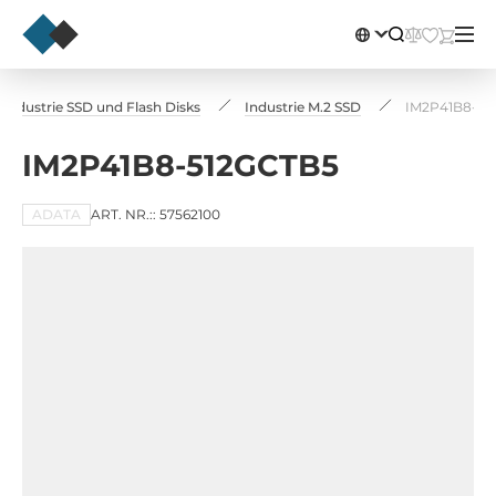
Industrie SSD und Flash Disks
Industrie M.2 SSD
IM2P41B8-51
IM2P41B8-512GCTB5
ADATA
ART. NR.:: 57562100