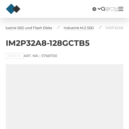
Industrie SSD und Flash Disks
Industrie M.2 SSD
IM2P32A8-1
IM2P32A8-128GCTB5
ADATA
ART. NR.:: 57561700