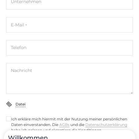
Unternehmen
Maße
Bruttogewicht
0.02 kg
E-Mail
Nettogewicht
0.02 kg
Telefon
Nachricht
Datei
Ich erkläre mich hiermit mit der Nutzung meiner persönlichen
Daten einverstanden. Die
AGBs
und die
Datenschutzerklärung
habe ich gelesen und akzeptiere die Konditionen.
Willkommen