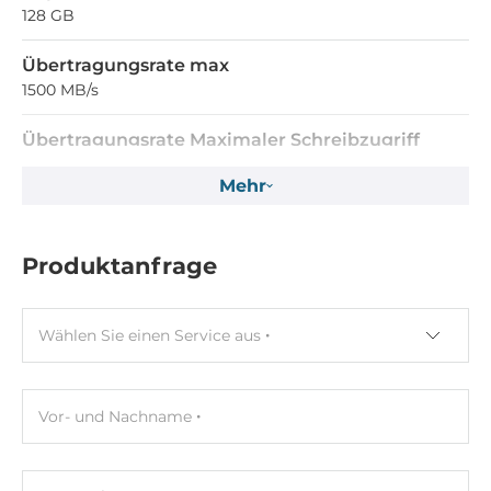
128 GB
Übertragungsrate max
1500 MB/s
Übertragungsrate Maximaler Schreibzugriff
540 MB/s
Mehr
Betriebsbedingungen
Produktanfrage
Maximale Betriebstemperatur
0..70 °C
Wählen Sie einen Service aus
Luftfeuchtigkeit
5-95%
Vor- und Nachname
Vibration
20G (20-2000Hz)