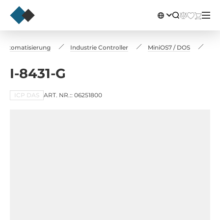
eautomatisierung
Industrie Controller
MiniOS7 / DOS
I-8
I-8431-G
ICP DAS
ART. NR.:: 06251800