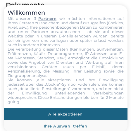
Dokumente
Einbauschacht
Willkommen
Mit unseren 3
Partnern
, wir möchten Informationen auf
Flash-Speicherkapazität
Dokumente
Ihren Geräten zu speichern und darauf zuzugreifen (Cookies,
0.512 MB
Pixel, usw.), Ihre personenbezogenen Daten zu kombinieren
und unter Partnern auszutauschen – ob sie auf dieser
I-8431-G-Datasheet.pdf
Website oder in unseren E-Mails erhoben wurden, bereits
EEPROM-Speicherkapazität
bei einigen von uns vorliegen oder später erfasst werden,
auch in anderen Kontexten.
2 kB
Die Verarbeitung dieser Daten (Kennungen, Surfverhalten,
Vergleichbare Produkte
Präferenzen, Käufe, Treueprogramme, IP-Adressen und E-
Mail-Adressen, Standort, usw.) ermöglicht die Entwicklung
NVRAM-Speicherkapazität
sowie das Angebot von Diensten und Werbung auf Ihren
31 Byte
verschiedenen Geräten (auch per E-Mail), deren
Mehr
Personalisierung, die Messung ihrer Leistung sowie die
Zielgruppenanalyse.
Sie können „alle akzeptieren“ und Ihre Einwilligung
Erweiterungsmodul
jederzeit über das „Cookie“-Symbol
widerrufen. Sie können
auch „detaillierte Einstellungen“ vornehmen, und den nicht
Produktanfrage
der Einwilligung unterliegenden Verarbeitungen
Gesamtanzahl
widersprechen. Diese Entscheidungen bleiben für 2 Monate
4
gültig.
Wählen Sie einen Service aus
Unterstützt
Alle akzeptieren
I-8K series, I-87K series
Ihre Auswahl treffen