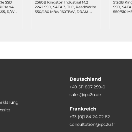
CIe SSD
256GB Kingston Industrial M.2
512GB King
 PCIe x4
2242 SSD, SATA 3, TLC, Read/Write
SSD, SATA 
CS5, R/W
550/480 MB/s, 160TBW, DRAM-
550/510 M
ycle,
less, Standard Temperature 0..70C
Standard 
330TBW,
-20..75C
Deutschland
+49 511 807 259-0
sales@ipc2u.de
erklärung
Frankreich
ssitz
+33 (0)1 84 24 02 82
consultation@ipc2u.fr