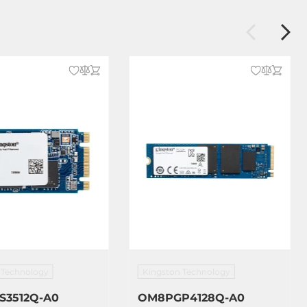
 Technology
Kingston Technology
3512Q-A0
OM8PGP4128Q-A0