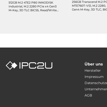
256GB Transcend M.2 P
512GB M.2 4TE2 P80 INNODISK
MTE760T-VS1, M.2 2280,
Industrial, M.2 2280 PCIe x4 Gen3
Gen4 M-Key, 3D TLC, Bi
M-Key, 3D TLC BiCS5, Read/Write
3300/1600 MB/s, 3K P/E c
3580/2040 MB/s, Standard
DRAM-less, TCG OPAL, 
Temperature 0...+70C
Operating Temperature 
Über uns
Hersteller
Impressum
Datenschutz
Unternehmen
AGB