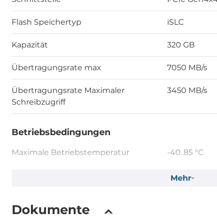
Flash Speichertyp
iSLC
Kapazität
320 GB
Übertragungsrate max
7050 MB/s
Übertragungsrate Maximaler
3450 MB/s
Schreibzugriff
Betriebsbedingungen
Maximale Betriebstemperatur
-40..85 °C
Luftfeuchtigkeit
10-90%
Mehr
Vibration
20G @7~200
Dokumente