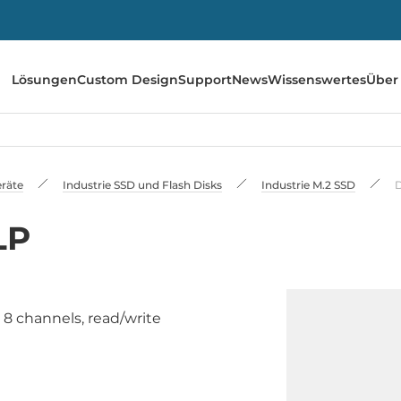
Lösungen
Custom Design
Support
News
Wissenswertes
Über
räte
Industrie SSD und Flash Disks
Industrie M.2 SSD
LP
 8 channels, read/write