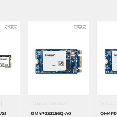
Kingston Technology
Kingston
VS1
OM4P0S3256Q-A0
OM4P0S