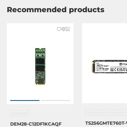
Recommended products
Transcend Information
InnoDisk
TS256GMTE760T-
DEM28-C12DF1KCAQF