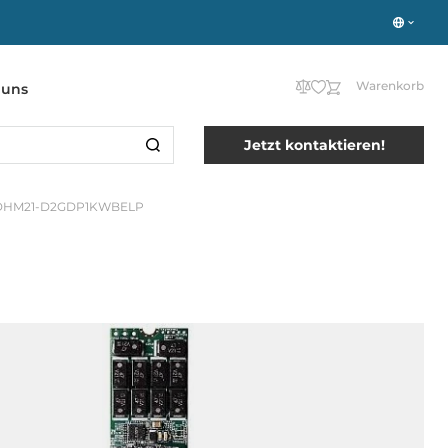
Warenkorb
 uns
Jetzt kontaktieren!
DHM21-D2GDP1KWBELP