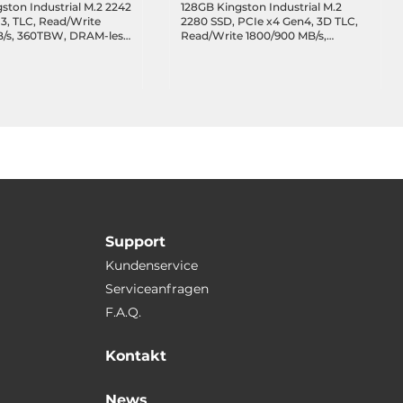
ston Industrial M.2 2242
128GB Kingston Industrial M.2
3, TLC, Read/Write
2280 SSD, PCIe x4 Gen4, 3D TLC,
B/s, 360TBW, DRAM-less,
Read/Write 1800/900 MB/s,
Temperature 0..70C
80TBW, DRAM-less, Standard
Temperature 0..70C
Support
Kundenservice
Serviceanfragen
F.A.Q.
Kontakt
News