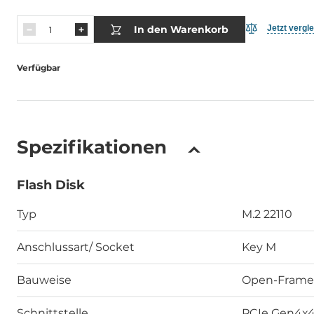
In den Warenkorb
Jetzt vergl
Verfügbar
Spezifikationen
Flash Disk
Typ
M.2 22110
Anschlussart/ Socket
Key M
Bauweise
Open-Frame
Schnittstelle
PCIe Gen4x