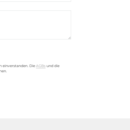
n einverstanden. Die
AGBs
und die
nen.