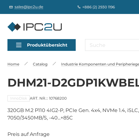
sales@ipc2u.de
+886 (2) 2930 1196
Produktübersicht
Home
Catalog
Industrie Komponenten und Peripheriege
DHM21-D2GDP1KWBE
InnoDisk
ART. NR.:: 10768200
320GB M.2 P110 4IG2-P, PCIe Gen. 4x4, NVMe 1.4, iSLC,
7050/3450MB/S, -40...+85C
Preis auf Anfrage