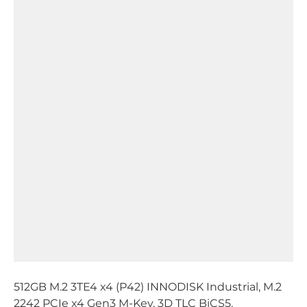
512GB M.2 3TE4 x4 (P42) INNODISK Industrial, M.2
2242 PCIe x4 Gen3 M-Key, 3D TLC BiCS5,