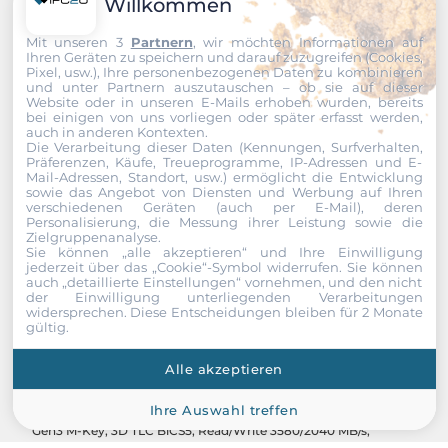
Willkommen
Mit unseren 3
Partnern
, wir möchten Informationen auf
Ihren Geräten zu speichern und darauf zuzugreifen (Cookies,
Pixel, usw.), Ihre personenbezogenen Daten zu kombinieren
und unter Partnern auszutauschen – ob sie auf dieser
Website oder in unseren E-Mails erhoben wurden, bereits
bei einigen von uns vorliegen oder später erfasst werden,
auch in anderen Kontexten.
Die Verarbeitung dieser Daten (Kennungen, Surfverhalten,
Präferenzen, Käufe, Treueprogramme, IP-Adressen und E-
Mail-Adressen, Standort, usw.) ermöglicht die Entwicklung
sowie das Angebot von Diensten und Werbung auf Ihren
verschiedenen Geräten (auch per E-Mail), deren
Personalisierung, die Messung ihrer Leistung sowie die
Zielgruppenanalyse.
Sie können „alle akzeptieren“ und Ihre Einwilligung
jederzeit über das „Cookie“-Symbol
widerrufen. Sie können
auch „detaillierte Einstellungen“ vornehmen, und den nicht
der Einwilligung unterliegenden Verarbeitungen
widersprechen. Diese Entscheidungen bleiben für 2 Monate
gültig.
InnoDisk
Alle akzeptieren
DEM28-C12DF1KCAQF
Ihre Auswahl treffen
512GB M.2 4TE2 P80 INNODISK Industrial, M.2 2280 PCIe x4
Gen3 M-Key, 3D TLC BiCS5, Read/Write 3580/2040 MB/s,
Standard Temperature 0...+70C