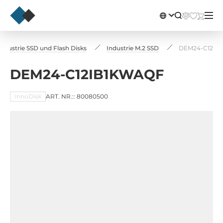
Industrie SSD und Flash Disks
Industrie M.2 SSD
DEM24-C12IB
DEM24-C12IB1KWAQF
InnoDisk
ART. NR.:: 80080500