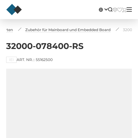
 Karten
Zubehör für Mainboard und Embedded Board
32000-
32000-078400-RS
IEI
ART. NR.:: 55162500