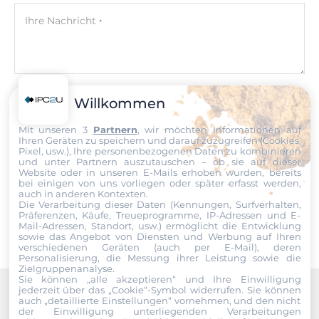
Ihre Nachricht
Massenspeicher Typ
HDD
Massenspeicher-Formfaktor
2.5"
Datei
Willkommen
Massenspeicher-Schnittstelle
Mit unseren 3
Partnern
, wir möchten Informationen auf
Ich erkläre mich hiermit mit der Nutzung meiner persönlichen
Ihren Geräten zu speichern und darauf zuzugreifen (Cookies,
SATA
Daten einverstanden. Die
AGBs
und die
Datenschutzerklärung
Pixel, usw.), Ihre personenbezogenen Daten zu kombinieren
habe ich gelesen und akzeptiere die Konditionen.
und unter Partnern auszutauschen – ob sie auf dieser
Website oder in unseren E-Mails erhoben wurden, bereits
Massenspeicher 1. Kapazität
bei einigen von uns vorliegen oder später erfasst werden,
320 GB
Senden
auch in anderen Kontexten.
Die Verarbeitung dieser Daten (Kennungen, Surfverhalten,
Präferenzen, Käufe, Treueprogramme, IP-Adressen und E-
Mail-Adressen, Standort, usw.) ermöglicht die Entwicklung
Steckplätze
sowie das Angebot von Diensten und Werbung auf Ihren
verschiedenen Geräten (auch per E-Mail), deren
Personalisierung, die Messung ihrer Leistung sowie die
Mini-PCIe/Mini Card
Zielgruppenanalyse.
1
Sie können „alle akzeptieren“ und Ihre Einwilligung
jederzeit über das „Cookie“-Symbol
widerrufen. Sie können
auch „detaillierte Einstellungen“ vornehmen, und den nicht
Recommended products
der Einwilligung unterliegenden Verarbeitungen
Schnittstellen