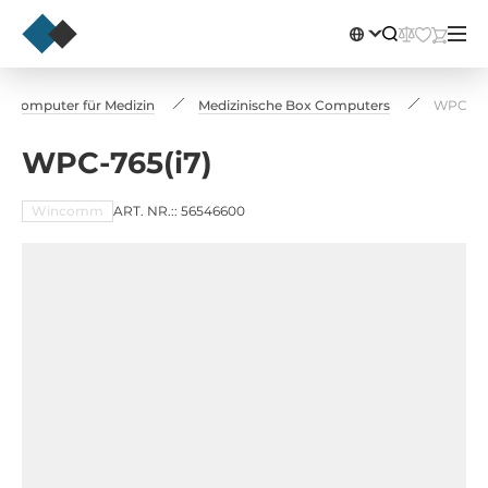
Computer für Medizin
Medizinische Box Computers
WPC-765
WPC-765(i7)
Wincomm
ART. NR.:: 56546600