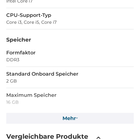
Intel Core i7
CPU-Support-Typ
Core i3, Core i5, Core i7
Speicher
Formfaktor
DDR3
Standard Onboard Speicher
2 GB
Maximum Speicher
16 GB
Mehr
Ethernet
10/100/1000 Mbit/s
Vergleichbare Produkte
2