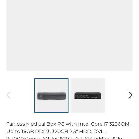
Fanless Medical Box PC with Intel Core i7 3236QM,
Up to 16GB DDR3, 320GB 2.5" HDD, DVI-I,
2x1000Mbps LAN, 6xRS232, 4xUSB, 1xMini PCIe,