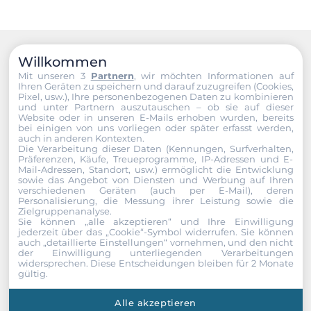
Willkommen
Recommended products
Mit unseren 3
Partnern
, wir möchten Informationen auf
Ihren Geräten zu speichern und darauf zuzugreifen (Cookies,
Pixel, usw.), Ihre personenbezogenen Daten zu kombinieren
und unter Partnern auszutauschen – ob sie auf dieser
Website oder in unseren E-Mails erhoben wurden, bereits
bei einigen von uns vorliegen oder später erfasst werden,
auch in anderen Kontexten.
Die Verarbeitung dieser Daten (Kennungen, Surfverhalten,
Präferenzen, Käufe, Treueprogramme, IP-Adressen und E-
Mail-Adressen, Standort, usw.) ermöglicht die Entwicklung
sowie das Angebot von Diensten und Werbung auf Ihren
verschiedenen Geräten (auch per E-Mail), deren
Personalisierung, die Messung ihrer Leistung sowie die
Zielgruppenanalyse.
Sie können „alle akzeptieren“ und Ihre Einwilligung
jederzeit über das „Cookie“-Symbol
widerrufen. Sie können
auch „detaillierte Einstellungen“ vornehmen, und den nicht
der Einwilligung unterliegenden Verarbeitungen
widersprechen. Diese Entscheidungen bleiben für 2 Monate
gültig.
Alle akzeptieren