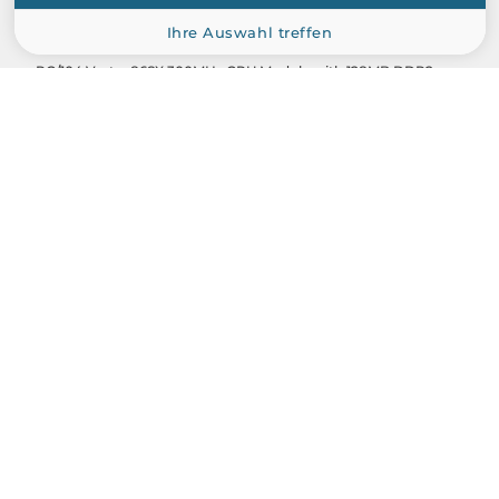
ICOP
Ihre Auswahl treffen
VSX-6158-V2
PC/104 Vortex86SX 300MHz CPU Module with 128MB DDR2,
VGA, LCD, 2xLAN, 4xCOM, GPIO
Über uns
Hersteller