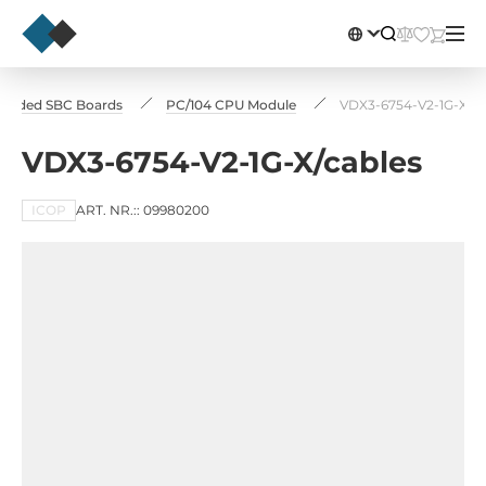
edded SBC Boards
PC/104 CPU Module
VDX3-6754-V2-1G-X/ca
VDX3-6754-V2-1G-X/cables
ICOP
ART. NR.:: 09980200