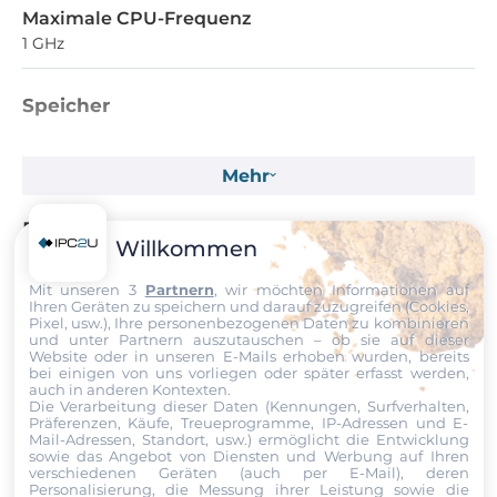
Maximale CPU-Frequenz
1 GHz
Speicher
Formfaktor
Mehr
DDR3
Standard Onboard Speicher
Dokumente
Willkommen
1 GB
Dokumente
Mit unseren 3
Partnern
, wir möchten Informationen auf
Ihren Geräten zu speichern und darauf zuzugreifen (Cookies,
Zusätzliche Funktionen
Pixel, usw.), Ihre personenbezogenen Daten zu kombinieren
und unter Partnern auszutauschen – ob sie auf dieser
SOM304DX3_datasheet.pdf
Website oder in unseren E-Mails erhoben wurden, bereits
Watchdog-Timer-Typ
bei einigen von uns vorliegen oder später erfasst werden,
Hardware
auch in anderen Kontexten.
Die Verarbeitung dieser Daten (Kennungen, Surfverhalten,
Präferenzen, Käufe, Treueprogramme, IP-Adressen und E-
Produktanfrage
Mail-Adressen, Standort, usw.) ermöglicht die Entwicklung
Software
sowie das Angebot von Diensten und Werbung auf Ihren
verschiedenen Geräten (auch per E-Mail), deren
Personalisierung, die Messung ihrer Leistung sowie die
Betriebssystemkompatibilität