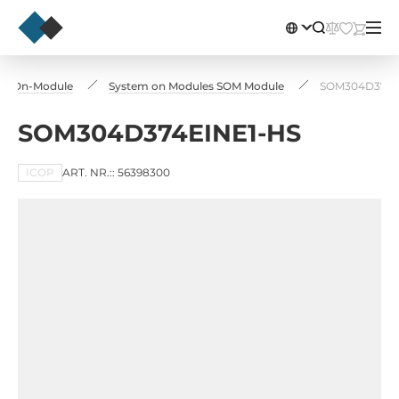
em-On-Module
System on Modules SOM Module
SOM304D374E
SOM304D374EINE1-HS
ICOP
ART. NR.:: 56398300