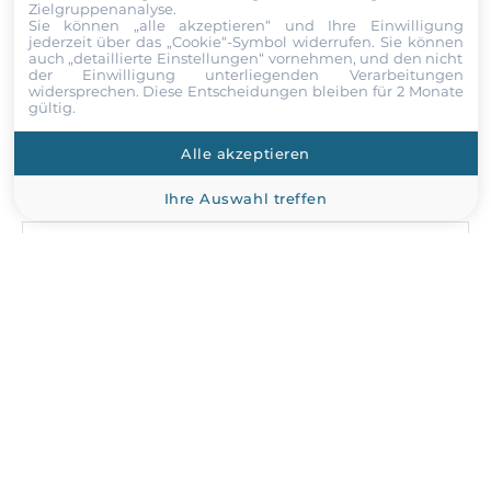
Wählen Sie einen Service aus
Zielgruppenanalyse.
Windows CE 6.0, Windows Embedded Compact 7,
Sie können „alle akzeptieren“ und Ihre Einwilligung
jederzeit über das „Cookie“-Symbol
widerrufen. Sie können
Windows XP, Windows XP Embedded, FreeBSD, Vxworks,
auch „detaillierte Einstellungen“ vornehmen, und den nicht
QNX
der Einwilligung unterliegenden Verarbeitungen
Vor- und Nachname
widersprechen. Diese Entscheidungen bleiben für 2 Monate
gültig.
Maße und Gewicht
Alle akzeptieren
Unternehmen
Breite
70 mm
Ihre Auswahl treffen
Länge
E-Mail
70 mm
Telefon
Betriebsbedingungen
Maximale Betriebstemperatur
-20..70 °C
Nachricht
Maße