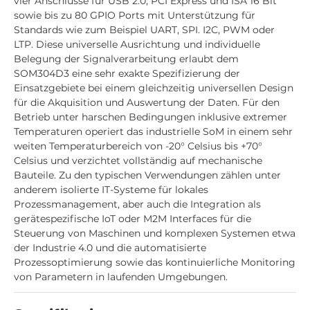
vier Anschlüsse für USB 2.0, PCI Express und ISA 16 Bit
sowie bis zu 80 GPIO Ports mit Unterstützung für
Standards wie zum Beispiel UART, SPI. I2C, PWM oder
LTP. Diese universelle Ausrichtung und individuelle
Belegung der Signalverarbeitung erlaubt dem
SOM304D3 eine sehr exakte Spezifizierung der
Einsatzgebiete bei einem gleichzeitig universellen Design
für die Akquisition und Auswertung der Daten. Für den
Betrieb unter harschen Bedingungen inklusive extremer
Temperaturen operiert das industrielle SoM in einem sehr
weiten Temperaturbereich von -20° Celsius bis +70°
Celsius und verzichtet vollständig auf mechanische
Bauteile. Zu den typischen Verwendungen zählen unter
anderem isolierte IT-Systeme für lokales
Prozessmanagement, aber auch die Integration als
gerätespezifische IoT oder M2M Interfaces für die
Steuerung von Maschinen und komplexen Systemen etwa
der Industrie 4.0 und die automatisierte
Prozessoptimierung sowie das kontinuierliche Monitoring
von Parametern in laufenden Umgebungen.