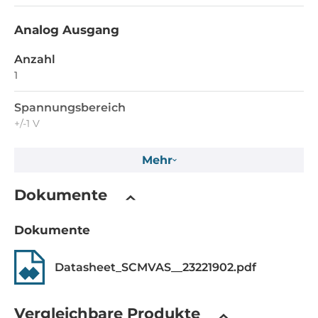
Analog Ausgang
Anzahl
1
Spannungsbereich
+/-1 V
Mehr
Schnittstellen
Schnittstellen
Dokumente
Pin Header
Dokumente
Maße und Gewicht
Datasheet_SCMVAS__23221902.pdf
Breite
51 mm
Vergleichbare Produkte