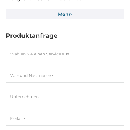
Tiefe
18 mm
Mehr
Höhe
44 mm
Produktanfrage
Betriebsbedingungen
Wählen Sie einen Service aus
Maximale Betriebstemperatur
-40..85 °C
Vor- und Nachname
Normen und Zertifikate
Zertifizierungen
Unternehmen
CE
Maße
E-Mail
Bruttogewicht