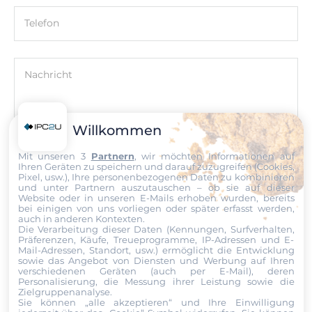
0.1 kg
Telefon
Nettogewicht
0.1 kg
Nachricht
Willkommen
Datei
Mit unseren 3
Partnern
, wir möchten Informationen auf
Ihren Geräten zu speichern und darauf zuzugreifen (Cookies,
Pixel, usw.), Ihre personenbezogenen Daten zu kombinieren
Ich erkläre mich hiermit mit der Nutzung meiner persönlichen
und unter Partnern auszutauschen – ob sie auf dieser
Daten einverstanden. Die
AGBs
und die
Datenschutzerklärung
Website oder in unseren E-Mails erhoben wurden, bereits
bei einigen von uns vorliegen oder später erfasst werden,
habe ich gelesen und akzeptiere die Konditionen.
auch in anderen Kontexten.
Die Verarbeitung dieser Daten (Kennungen, Surfverhalten,
Präferenzen, Käufe, Treueprogramme, IP-Adressen und E-
Senden
Mail-Adressen, Standort, usw.) ermöglicht die Entwicklung
sowie das Angebot von Diensten und Werbung auf Ihren
verschiedenen Geräten (auch per E-Mail), deren
Personalisierung, die Messung ihrer Leistung sowie die
Zielgruppenanalyse.
Sie können „alle akzeptieren“ und Ihre Einwilligung