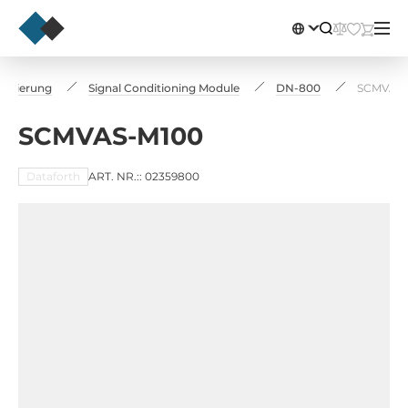
tisierung
Signal Conditioning Module
DN-800
SCMVAS-
SCMVAS-M100
Dataforth
ART. NR.:: 02359800