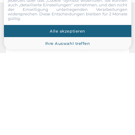
jederzeit über das „Cookie“-Symbol
widerrufen. Sie können
auch „detaillierte Einstellungen“ vornehmen, und den nicht
der Einwilligung unterliegenden Verarbeitungen
widersprechen. Diese Entscheidungen bleiben für 2 Monate
Recommended products
gültig.
Alle akzeptieren
Ihre Auswahl treffen
ICP DAS