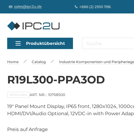
sales@ipc2u.de
+886 (2) 2930 1196
Produktübersicht
Home
Catalog
Industrie Komponenten und Peripheriege
R19L300-PPA3OD
Winmate
ART. NR.:: 10758500
19" Panel Mount Display, IP65 front, 1280x1024, 1000
HDMI/DVI/Audio Optional, 12VDC-in with Power Adap
Preis auf Anfrage