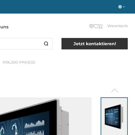
Warenkorb
 uns
Jetzt kontaktieren!
R19L300-PPA3OD