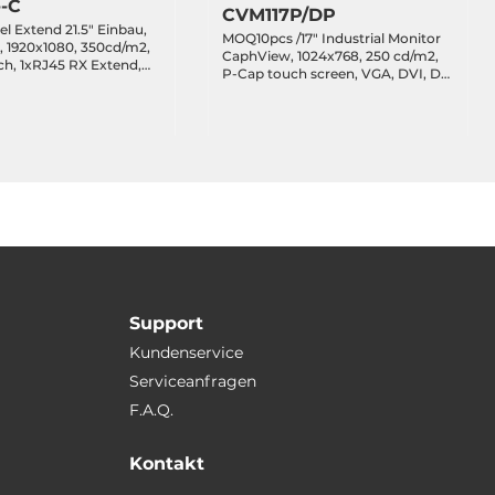
--C
CVM117P/DP
l Extend 21.5" Einbau,
MOQ10pcs /17" Industrial Monitor
, 1920x1080, 350cd/m2,
CaphView, 1024x768, 250 cd/m2,
h, 1xRJ45 RX Extend,
P-Cap touch screen, VGA, DVI, DP,
 Hub Optional, 24VDC-
USB touch, 12-24V DC-in 2-pin
 Garantie
terminal block, 8x mounting clips,
incl. 60W power adapter
Support
Kundenservice
Serviceanfragen
F.A.Q.
Kontakt