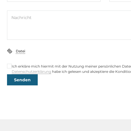
Netzteil
Nachricht
Art der Spannungsversorgung
External po
Eingangsspannung AC
100..240 V
Datei
Betriebsbedingungen
Ich erkläre mich hiermit mit der Nutzung meiner persönlichen Date
Datenschutzerklärung
habe ich gelesen und akzeptiere die Konditio
Maximale Betriebstemperatur
-10..60 °C
Senden
Luftfeuchtigkeit
10-95%
Temperatur (Lagerung)
-20~+70
Maße und Gewicht