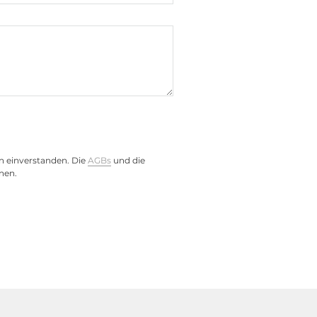
wer adapter AC/DC
n einverstanden. Die
AGBs
und die
nen.