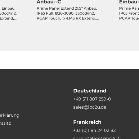
Anbau--C
Einbau
" Einbau,
Prime Panel Extend 21.5" Anbau,
Prime Pane
450cd/m2,
IP65 Full, 1920x1080, 350cd/m2,
IP65 Front
Extend,
PCAP Touch, 1xRJ45 RX Extend,
PCAP Touc
, 24VDC-
2xUSB 2.0 Hub Optional, 24VDC-
2xUSB 2.0
in, 3-Jahre Garantie
in, 3-Jahre
Deutschland
+49 511 807 259-0
sales@ipc2u.de
erklärung
Frankreich
ssitz
+33 (0)1 84 24 02 82
consultation@ipc2u.fr