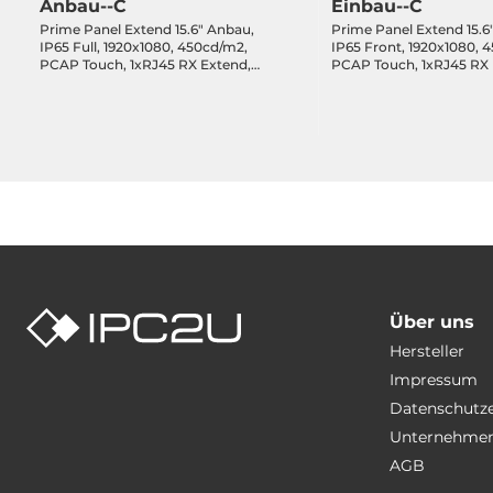
Anbau--C
Einbau--C
Prime Panel Extend 15.6" Anbau,
Prime Panel Extend 15.6
IP65 Full, 1920x1080, 450cd/m2,
IP65 Front, 1920x1080, 
PCAP Touch, 1xRJ45 RX Extend,
PCAP Touch, 1xRJ45 RX 
2xUSB 2.0 Hub Optional, 24VDC-
2xUSB 2.0 Hub Optional
in, 3-Jahre Garantie
in, 3-Jahre Garantie
Über uns
Hersteller
Impressum
Datenschutz
Unternehmen
AGB