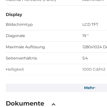
Display
Bildschirmtyp
LCD TFT
Diagonale
19 "
Maximale Auflösung
1280x1024 D
Seitenverhältnis
5:4
Helligkeit
1000 Cd/m2
Kontrastverhältnis
1000~1
Mehr
Input Schnittstelle
VGA
Dokumente
Touch Screen