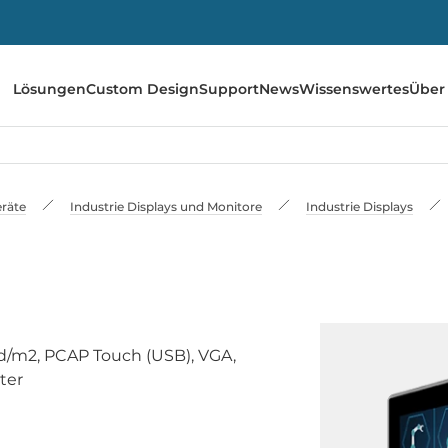
Lösungen
Custom Design
Support
News
Wissenswertes
Über
räte
Industrie Displays und Monitore
Industrie Displays
cd/m2, PCAP Touch (USB), VGA,
ter