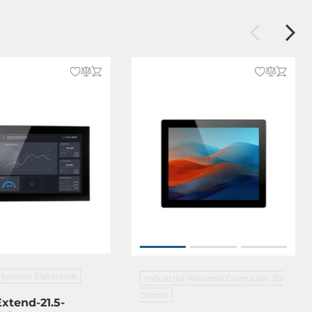
 System Elektronik
Industrial Personal Computer 2U
GmbH
xtend-21.5-