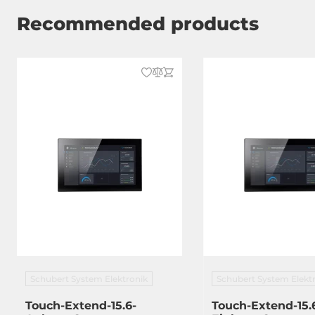
Breite
446 mm
Recommended products
Höhe
370 mm
Tiefe
77 mm
Normen und Zertifikate
Zertifizierungen
CE/FCC
Maße
Bruttogewicht
7.2 kg
Nettogewicht
6 kg
Schubert System Elektronik
Schubert System Elekt
Touch-Extend-15.6-
Touch-Extend-15.