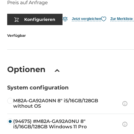
Preis auf Anfrage
Konfigurieren
Jetzt vergleichen
Zur Merkliste
Verfügbar
Optionen
System configuration
M82A-GA92A0NN 8" i5/16GB/128GB
without OS
(94675) #M82A-GA92A0NU 8"
i5/16GB/128GB Windows 11 Pro