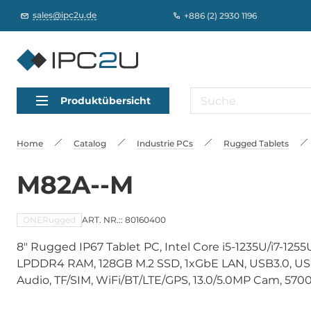
sales@ipc2u.de
+886 (2) 2930 1196
Produktübersicht
Home
Catalog
Industrie PCs
Rugged Tablets
M82A--M
ONERugged
ART. NR.:: 80160400
8" Rugged IP67 Tablet PC, Intel Core i5-1235U/i7-1255
LPDDR4 RAM, 128GB M.2 SSD, 1xGbE LAN, USB3.0, USB-
Audio, TF/SIM, WiFi/BT/LTE/GPS, 13.0/5.0MP Cam, 5700