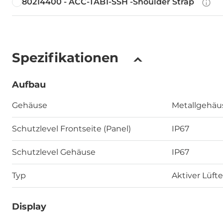
80214400 - ACC-TAB1-SSH -Shoulder Strap
Spezifikationen
Aufbau
Gehäuse
Metallgehäu
Schutzlevel Frontseite (Panel)
IP67
Schutzlevel Gehäuse
IP67
Typ
Aktiver Lüfte
Display