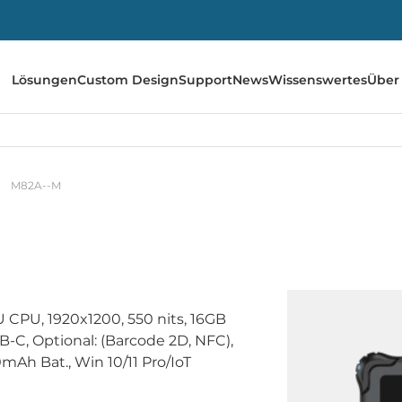
Lösungen
Custom Design
Support
News
Wissenswertes
Über
M82A--M
U CPU, 1920x1200, 550 nits, 16GB
C, Optional: (Barcode 2D, NFC),
mAh Bat., Win 10/11 Pro/IoT