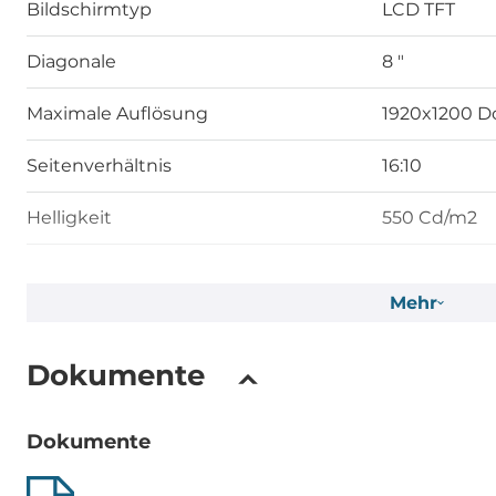
Bildschirmtyp
LCD TFT
Diagonale
8 "
Maximale Auflösung
1920x1200 D
Seitenverhältnis
16:10
Helligkeit
550 Cd/m2
Touch Screen
Mehr
Touch Screen Art
kapazitiv
Dokumente
CPU
Dokumente
CPU Generation/Familie
Alder Lake