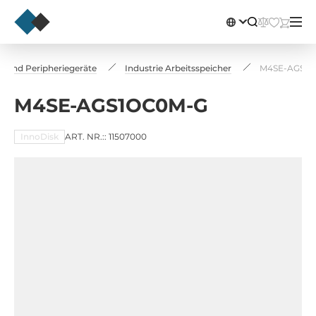
 und Peripheriegeräte
Industrie Arbeitsspeicher
M4SE-AGS1O
M4SE-AGS1OC0M-G
InnoDisk
ART. NR.:: 11507000