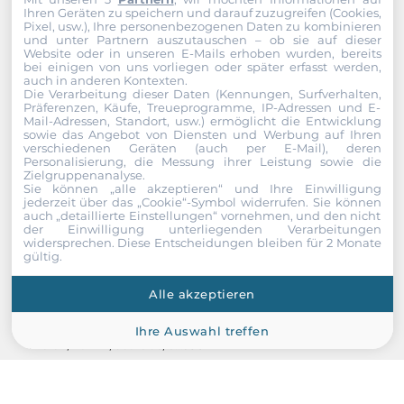
Ihren Geräten zu speichern und darauf zuzugreifen (Cookies,
Pixel, usw.), Ihre personenbezogenen Daten zu kombinieren
und unter Partnern auszutauschen – ob sie auf dieser
Website oder in unseren E-Mails erhoben wurden, bereits
bei einigen von uns vorliegen oder später erfasst werden,
auch in anderen Kontexten.
Die Verarbeitung dieser Daten (Kennungen, Surfverhalten,
Präferenzen, Käufe, Treueprogramme, IP-Adressen und E-
Mail-Adressen, Standort, usw.) ermöglicht die Entwicklung
sowie das Angebot von Diensten und Werbung auf Ihren
verschiedenen Geräten (auch per E-Mail), deren
Personalisierung, die Messung ihrer Leistung sowie die
Zielgruppenanalyse.
Sie können „alle akzeptieren“ und Ihre Einwilligung
jederzeit über das „Cookie“-Symbol
widerrufen. Sie können
auch „detaillierte Einstellungen“ vornehmen, und den nicht
der Einwilligung unterliegenden Verarbeitungen
widersprechen. Diese Entscheidungen bleiben für 2 Monate
gültig.
InnoDisk
Alle akzeptieren
M5C0-GGMZMCZQ
Memory module 48GB DDR5 ECC U-DIMM, 5600MT/s, 3Gx8, IC
Ihre Auswahl treffen
Micron, Rank 2, dual side, 0...95C