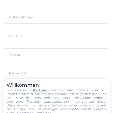
CPU Generation/Familie
Raptor Lake
Unternehmen
Installierter Prozessor
Intel Core i5-1235U
E-Mail
Socket
FCBGA1744
Maximale CPU-Frequenz
Telefon
4.4 GHz
Nachricht
Chipsatz
Willkommen
Chipsatz
Mit unseren 3
Partnern
, wir möchten Informationen auf
Intel SoC
Ihren Geräten zu speichern und darauf zuzugreifen (Cookies,
Pixel, usw.), Ihre personenbezogenen Daten zu kombinieren
Datei
und unter Partnern auszutauschen – ob sie auf dieser
Speicher
Website oder in unseren E-Mails erhoben wurden, bereits
bei einigen von uns vorliegen oder später erfasst werden,
auch in anderen Kontexten.
Ich erkläre mich hiermit mit der Nutzung meiner persönlichen