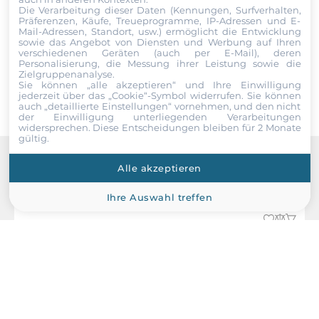
Formfaktor
Die Verarbeitung dieser Daten (Kennungen, Surfverhalten,
Daten einverstanden. Die
AGBs
und die
Datenschutzerklärung
Präferenzen, Käufe, Treueprogramme, IP-Adressen und E-
DDR5
habe ich gelesen und akzeptiere die Konditionen.
Mail-Adressen, Standort, usw.) ermöglicht die Entwicklung
sowie das Angebot von Diensten und Werbung auf Ihren
verschiedenen Geräten (auch per E-Mail), deren
Socket Typ
Senden
Personalisierung, die Messung ihrer Leistung sowie die
2xSODIMM
Zielgruppenanalyse.
Sie können „alle akzeptieren“ und Ihre Einwilligung
jederzeit über das „Cookie“-Symbol
widerrufen. Sie können
ECC
auch „detaillierte Einstellungen“ vornehmen, und den nicht
der Einwilligung unterliegenden Verarbeitungen
No
widersprechen. Diese Entscheidungen bleiben für 2 Monate
gültig.
Standard Onboard Speicher
16 GB
Alle akzeptieren
Recommended products
Ihre Auswahl treffen
Maximum Speicher
64 GB
Bauweise
herausnehmbar
Grafik