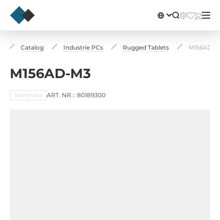
e
Catalog
Industrie PCs
Rugged Tablets
M156AD-M
M156AD-M3
Winmate
ART. NR.:: 80189300