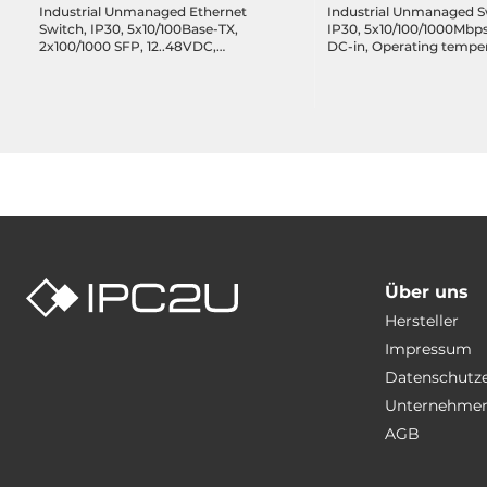
Industrial Unmanaged Ethernet
Industrial Unmanaged S
Switch, IP30, 5x10/100Base-TX,
IP30, 5x10/100/1000Mbps
2x100/1000 SFP, 12..48VDC,
DC-in, Operating tempe
Operating Temperature 0..70 C
-40..75 C
Über uns
Hersteller
Impressum
Datenschutz
Unternehmen
AGB