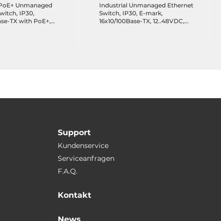
l PoE+ Unmanaged
Industrial Unmanaged Ethernet
witch, IP30,
Switch, IP30, E-mark,
se-TX with PoE+,
16x10/100Base-TX, 12..48VDC,
-FX SC, Multi-mode
Operating Temperature -10..65 C
6VDC, Operating
e -10..70 C
Support
Kundenservice
Serviceanfragen
F.A.Q.
Kontakt
News