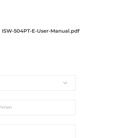
ISW-504PT-E-User-Manual.pdf
ehmen
s A
-32