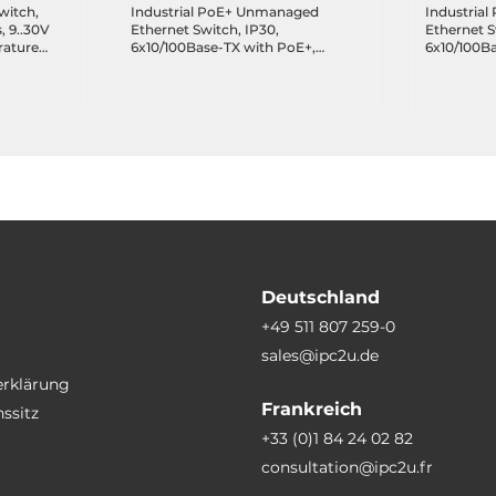
witch,
Industrial PoE+ Unmanaged
Industria
, 9..30V
Ethernet Switch, IP30,
Ethernet S
rature
6x10/100Base-TX with PoE+,
6x10/100Ba
2x100Base-FX SC, Multi-mode
2x100Base
2Km, 12..36VDC, Operating
2Km, 12..3
Temperature -40..75 C
Temperatur
Deutschland
+49 511 807 259-0
sales@ipc2u.de
erklärung
Frankreich
ssitz
+33 (0)1 84 24 02 82
consultation@ipc2u.fr