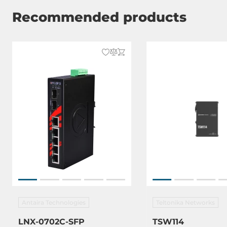
Recommended products
Antaira Technologies
Teltonika Networks
LNX-0702C-SFP
TSW114