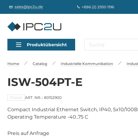
sales@ipc2u.de
+886 (2) 2930 1196
Produktübersicht
Home
Catalog
Industrielle Kommunikation
Indust
ISW-504PT-E
Planet
ART. NR.:: 80152900
Compact Industrial Ethernet Switch, IP40, 5x10/100B
Operating Temperature -40..75 C
Preis auf Anfrage