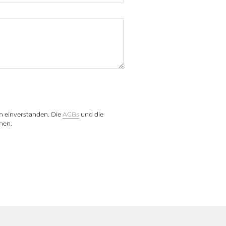
6, IEC 60068-2-27
n einverstanden. Die
AGBs
und die
nen.