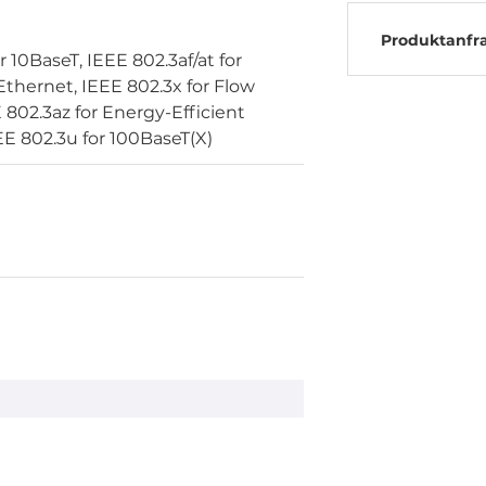
Produktanfr
r 10BaseT, IEEE 802.3af/at for
thernet, IEEE 802.3x for Flow
 802.3az for Energy-Efficient
EE 802.3u for 100BaseT(X)
unt