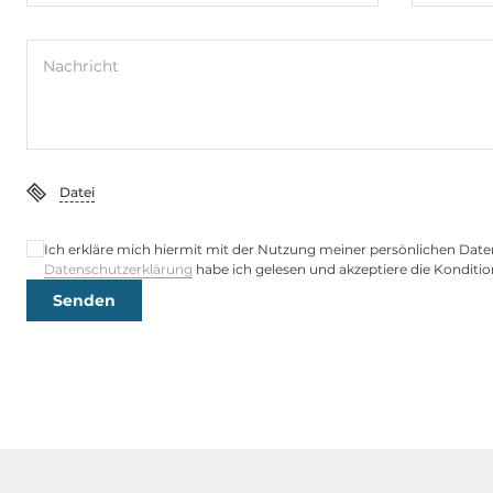
Vibration und Schock
IEC 60068-2-
Nachricht
Maße
Bruttogewicht
0.7 kg
Datei
Nettogewicht
0.27 kg
Ich erkläre mich hiermit mit der Nutzung meiner persönlichen Date
Datenschutzerklärung
habe ich gelesen und akzeptiere die Konditio
Senden