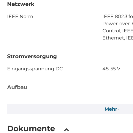
Netzwerk
IEEE Norm
IEEE 802.3 fo
Power-over-E
Control, IEEE
Ethernet, IE
Stromversorgung
Eingangsspannung DC
48..55 V
Aufbau
Einbaumöglichkeit
DIN-Rail mo
Mehr
Schutzlevel Gehäuse
IP40
Dokumente
Maße und Gewicht