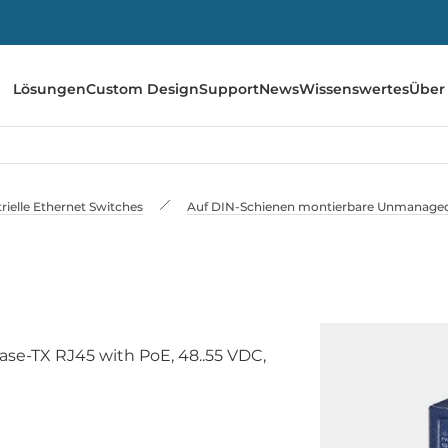
Lösungen
Custom Design
Support
News
Wissenswertes
Über
rielle Ethernet Switches
Auf DIN-Schienen montierbare Unmanaged
ase-TX RJ45 with PoE, 48..55 VDC,