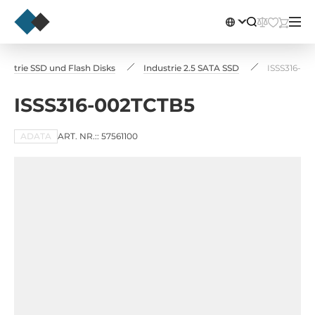
dustrie SSD und Flash Disks
Industrie 2.5 SATA SSD
ISSS316-0
ISSS316-002TCTB5
ADATA
ART. NR.:: 57561100