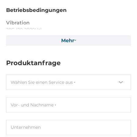
Betriebsbedingungen
Vibration
20G (20-2000Hz)
Mehr
Maße
Bruttogewicht
Produktanfrage
0.05 kg
Nettogewicht
Wählen Sie einen Service aus
0.05 kg
Vor- und Nachname
Unternehmen