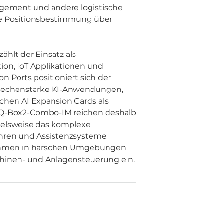
ement und andere logistische
ie Positionsbestimmung über
hlt der Einsatz als
ion, IoT Applikationen und
 Ports positioniert sich der
r rechenstarke KI-Anwendungen,
ichen AI Expansion Cards als
 HQ-Box2-Combo-IM reichen deshalb
ielsweise das komplexe
hren und Assistenzsysteme
rithmen in harschen Umgebungen
chinen- und Anlagensteuerung ein.