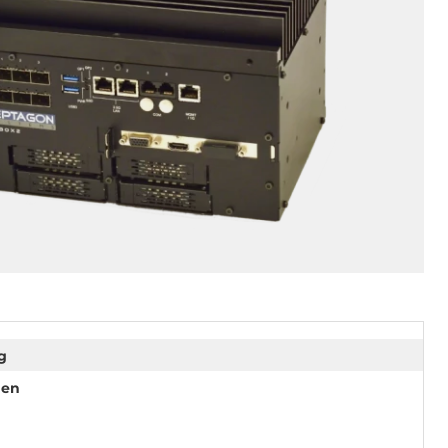
g
nen