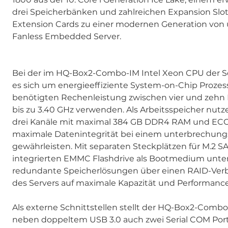
drei Speicherbänken und zahlreichen Expansion Slot
Extension Cards zu einer modernen Generation von u
Fanless Embedded Server.
Bei der im HQ-Box2-Combo-IM Intel Xeon CPU der S
es sich um energieeffiziente System-on-Chip Prozess
benötigten Rechenleistung zwischen vier und zehn 
bis zu 3.40 GHz verwenden. Als Arbeitsspeicher nutz
drei Kanäle mit maximal 384 GB DDR4 RAM und ECC 
maximale Datenintegrität bei einem unterbrechungs
gewährleisten. Mit separaten Steckplätzen für M.2
integrierten EMMC Flashdrive als Bootmedium unt
redundante Speicherlösungen über einen RAID-Ver
des Servers auf maximale Kapazität und Performance
Als externe Schnittstellen stellt der HQ-Box2-Com
neben doppeltem USB 3.0 auch zwei Serial COM Port