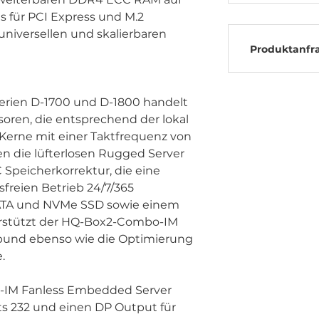
s für PCI Express und M.2
niversellen und skalierbaren
Produktanfr
erien D-1700 und D-1800 handelt
oren, die entsprechend der lokal
Kerne mit einer Taktfrequenz von
en die lüfterlosen Rugged Server
Speicherkorrektur, die eine
freien Betrieb 24/7/365
 SATA und NVMe SSD sowie einem
erstützt der HQ-Box2-Combo-IM
bund ebenso wie die Optimierung
.
bo-IM Fanless Embedded Server
s 232 und einen DP Output für