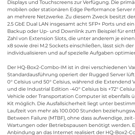
Displays und Touchscreens zur Verfügung. Die primär
mobilen oder stationären Edge Performance Server 
an mehrere Netzwerke. Zu diesem Zweck besitzt de
2.5 GbE Dual LAN insgesamt acht SFP+ Ports und ein 
Backup oder Up- und Downlink zum Beispiel für entf
Zahl von Extension Slots, die unter anderem je einen
x8 sowie drei M.2 Sockets einschließen, lässt sich
individualisieren und auf spezielle Aufgaben optimie
Der HQ-Box2-Combo-IM ist in drei verschiedenen Vari
Standardausführung operiert der Rugged Server lüf
0° Celsius und 50° Celsius, während die Extendend Ve
und die Industrial Edition -40° Celsius bis +72° Celsiu
Vehicle oder Transportation Computer ist ebenfalls ü
Kit möglich. Die Ausfallsicherheit liegt unter bes
Laufzeit von mehr als 100.000 Stunden beziehungsw
Between Failure (MTBF), ohne dass aufwendige, zeit-,
Wartungen oder Betriebspausen benötigt werden. Ei
Anbindung an das Internet realisiert der HQ-Box2-