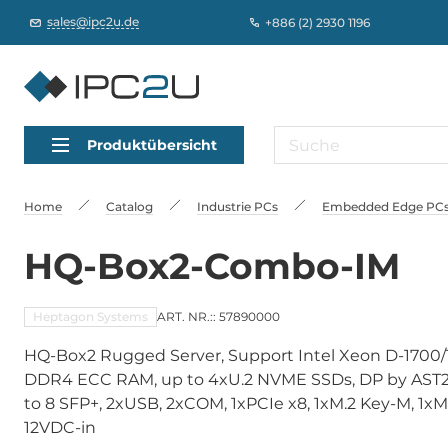
sales@ipc2u.de
+886 (2) 2930 1196
Produktübersicht
Home
Catalog
Industrie PCs
Embedded Edge PCs,
HQ-Box2-Combo-IM
Heptagon Systems
ART. NR.:: 57890000
HQ-Box2 Rugged Server, Support Intel Xeon D-1700/
DDR4 ECC RAM, up to 4xU.2 NVME SSDs, DP by AST26
to 8 SFP+, 2xUSB, 2xCOM, 1xPCIe x8, 1xM.2 Key-M, 1xM.
12VDC-in