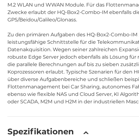
M.2 WLAN und WWAN Module. Für das Flottenmanag
Zwecke erlaubt der HQ-Box2-Combo-IM ebenfalls d
GPS/Beidou/Galileo/Glonass.
Zu den primären Aufgaben des HQ-Box2-Combo-IM zä
leistungsfähige Schnittstelle für die Telekommunikat
Datenakquisition. Wegen seiner zahlreichen Expansion
robuste Edge Server jedoch ebenfalls als Lösung fü
die parallele Berechnungen auf bis zu sieben zusätzl
Koprozessoren erlaubt. Typische Szenarien für den
über diverse Aufgabenbereiche und schließen beisp
Flottenmanagement bei Car Sharing, autonomes Fa
ebenso wie flexible NAS und Cloud Server, KI Algo
oder SCADA, M2M und H2M in der industriellen Mas
Spezifikationen