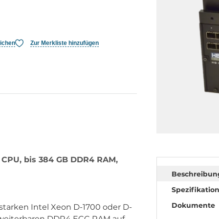
eichen
Zur Merkliste hinzufügen
ke CPU, bis 384 GB DDR4 RAM,
Beschreibun
Spezifikatio
Dokumente
tarken Intel Xeon D-1700 oder D-
 erweiterbaren DDR4 ECC RAM auf