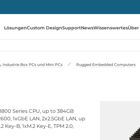
Lösungen
Custom Design
Support
News
Wissenswertes
Über
 Industrie Box PCs und Mini-PCs
Rugged Embedded Computers
1800 Series CPU, up to 384GB
00, 1xGbE LAN, 2x2.5GbE LAN, up
2 Key-B, 1xM.2 Key-E, TPM 2.0,