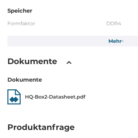
Speicher
Formfaktor
DDR4
ECC
Yes
Mehr
Maximum Speicher
384 GB
Dokumente
Bauweise
herausnehm
Dokumente
Ethernet
HQ-Box2-Datasheet.pdf
Controller Typ
Intel i210, Int
Ethernet gesamt
11
Produktanfrage
10/100/1000 Mbit/s
1