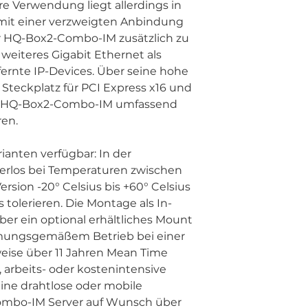
e Verwendung liegt allerdings in
mit einer verzweigten Anbindung
r HQ-Box2-Combo-IM zusätzlich zu
weiteres Gigabit Ethernet als
ernte IP-Devices. Über seine hohe
 Steckplatz für PCI Express x16 und
 der HQ-Box2-Combo-IM umfassend
ren.
anten verfügbar: In der
terlos bei Temperaturen zwischen
rsion -20° Celsius bis +60° Celsius
s tolerieren. Die Montage als In-
ber ein optional erhältliches Mount
timmungsgemäßem Betrieb bei einer
eise über 11 Jahren Mean Time
 arbeits- oder kostenintensive
ne drahtlose oder mobile
Combo-IM Server auf Wunsch über