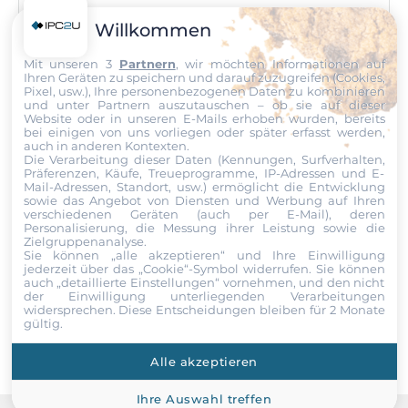
Bruttogewicht
Telefon
0.23 kg
Willkommen
Mit unseren 3
Partnern
, wir möchten Informationen auf
Nettogewicht
Nachricht
Ihren Geräten zu speichern und darauf zuzugreifen (Cookies,
0.23 kg
Pixel, usw.), Ihre personenbezogenen Daten zu kombinieren
und unter Partnern auszutauschen – ob sie auf dieser
Website oder in unseren E-Mails erhoben wurden, bereits
bei einigen von uns vorliegen oder später erfasst werden,
auch in anderen Kontexten.
Die Verarbeitung dieser Daten (Kennungen, Surfverhalten,
Präferenzen, Käufe, Treueprogramme, IP-Adressen und E-
Datei
Mail-Adressen, Standort, usw.) ermöglicht die Entwicklung
sowie das Angebot von Diensten und Werbung auf Ihren
verschiedenen Geräten (auch per E-Mail), deren
Ich erkläre mich hiermit mit der Nutzung meiner persönlichen
Personalisierung, die Messung ihrer Leistung sowie die
Daten einverstanden. Die
AGBs
und die
Datenschutzerklärung
Zielgruppenanalyse.
habe ich gelesen und akzeptiere die Konditionen.
Sie können „alle akzeptieren“ und Ihre Einwilligung
jederzeit über das „Cookie“-Symbol
widerrufen. Sie können
auch „detaillierte Einstellungen“ vornehmen, und den nicht
der Einwilligung unterliegenden Verarbeitungen
Senden
widersprechen. Diese Entscheidungen bleiben für 2 Monate
gültig.
Alle akzeptieren
Ihre Auswahl treffen