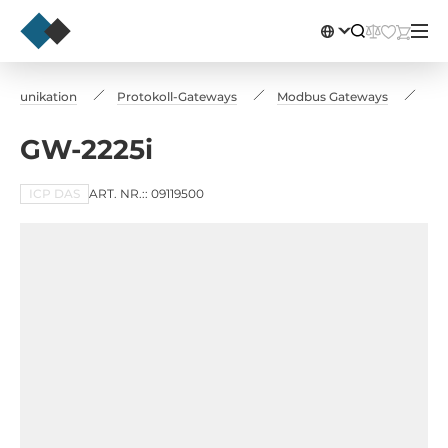
ommunikation
Protokoll-Gateways
Modbus Gateways
GW
GW-2225i
ICP DAS
ART. NR.:: 09119500