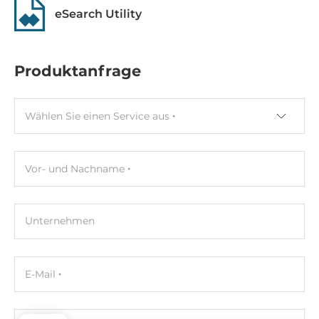
Gehäuse
eSearch Utility
Kunststoffgehäuse
Einbaumöglichkeit
Produktanfrage
DIN-Rail mount
Maße und Gewicht
Wählen Sie einen Service aus
Breite
33 mm
Vor- und Nachname
Tiefe
97 mm
Unternehmen
Höhe
126 mm
E-Mail
Maße