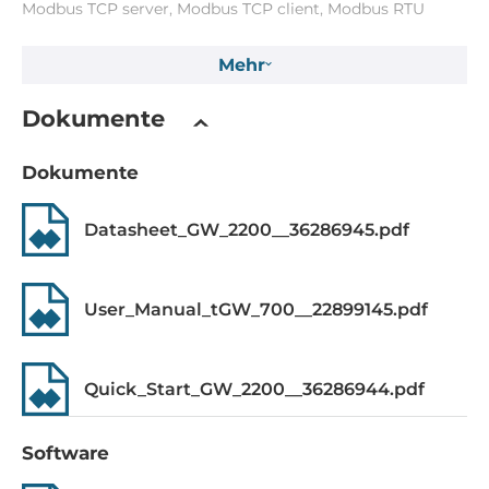
Modbus TCP server, Modbus TCP client, Modbus RTU
master, Modbus RTU slave, Modbus ASCII master, Modbus
ASCII slave
Mehr
Stromversorgung
Dokumente
Eingangsspannung DC
Dokumente
12..48 V
Datasheet_GW_2200__36286945.pdf
Power over Ethernet (PoE)
IEEE 802.3af, PoE
User_Manual_tGW_700__22899145.pdf
Betriebsbedingungen
Maximale Betriebstemperatur
Quick_Start_GW_2200__36286944.pdf
-25..75 °C
Aufbau
Software